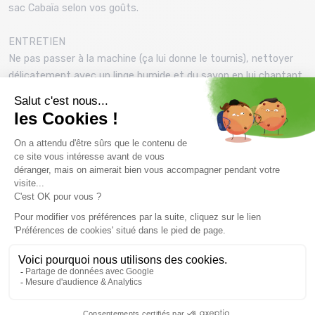
sac Cabaïa selon vos goûts.
ENTRETIEN
Ne pas passer à la machine (ça lui donne le tournis), nettoyer
délicatement avec un linge humide et du savon en lui chantant
une chanson douce.
Prix et descriptifs sous réserve de disponibilité au magasin
Montaz , La Ravoire. Les tarifs du catalogue sont toutes taxes
comprises.
Vous pourriez aussi aimer
PROMO
PROMO
20 %
20 %