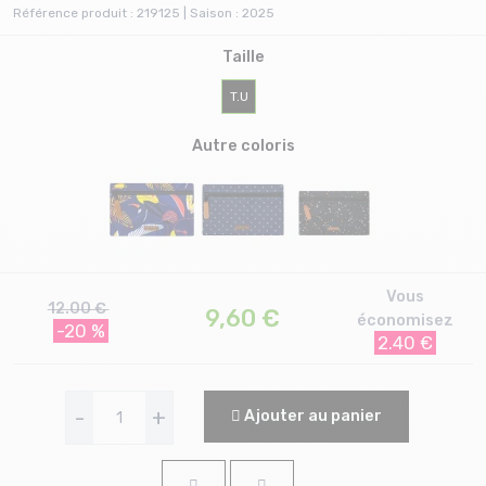
Référence produit : 219125 | Saison : 2025
Taille
T.U
Autre coloris
Vous
12.00 €
9,60
€
économisez
-20 %
2.40 €
-
+
Ajouter au panier