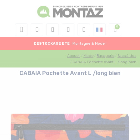
DESTOCKAGE
ETE
: Montagne & Mode !
Accueil
Mode
Bagagerie
Sacs à dos
CABAIA Pochette Avant L /long bien
CABAIA Pochette Avant L /long bien