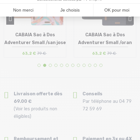
CABAIA Sac à Dos
CABAIA Sac à Dos
Adventurer Small /san jose
Adventurer Small /oran
63,2 €
79 €
63,2 €
79 €
Taille en stock
Taille en stock
T.U
T.U
Livraison offerte dès
Conseils
69.00 €
Par téléphone au 04 79
(Voir les produits non
72 59 69
éligibles)
Remboursement et
Paiement en 3x ou 4X