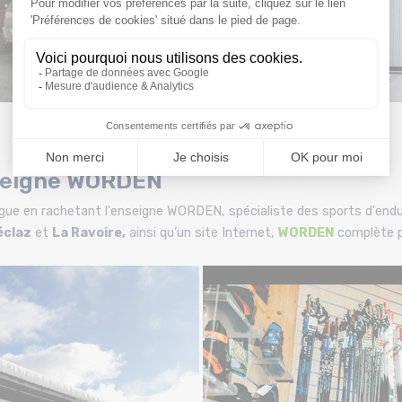
gauche : Montaz, 2005.
droite : Montaz, 2023.
enseigne WORDEN
ogue en rachetant l'enseigne WORDEN, spécialiste des sports d'en
éclaz
et
La Ravoire,
ainsi qu’un site Internet,
WORDEN
complète p