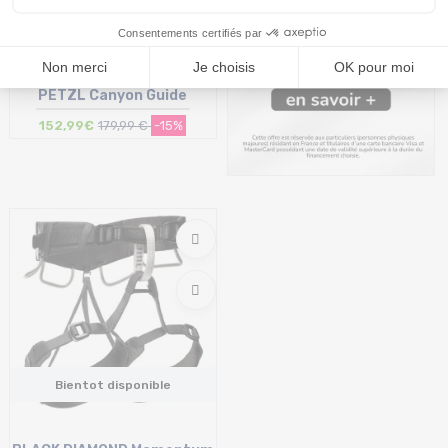
PETZL Canyon Guide
152,99€
179,99 €
-15%
Taille en stock
2
Bientot disponible