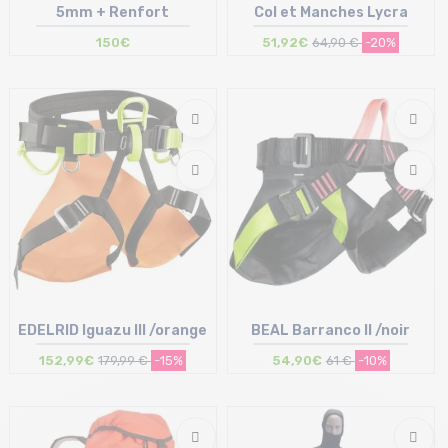
5mm + Renfort
Col et Manches Lycra
150€
51,92€
64,90 €
-20%
Taille en stock
Taille en stock
0 | 1 | 2 | 3 | 4 | 6
1 | 2
EDELRID Iguazu III /orange
BEAL Barranco II /noir
152,99€
179,99 €
-15%
54,90€
61 €
-10%
Taille en stock
Taille en stock
1 | 2
T.U