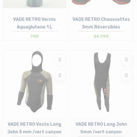
VADE RETRO Vernis
VADE RETRO Chaussettes
Aquaglutene 1 L
3mm Réversibles
75€
24,99€
Taille en stock
Taille en stock
37/38 | 39/40 | 41/42 | 43/44
T.U
45/46
VADE RETRO Veste Long
VADE RETRO Long John
John 5 mm /vert canyon
5mm /vert canyon