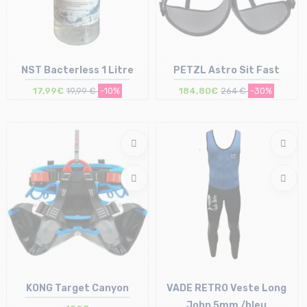
NST Bacterless 1 Litre
PETZL Astro Sit Fast
17,99€
19,99 €
-10%
184,80€
264 €
-30%
Taille en stock
Taille en stock
T.U
2
KONG Target Canyon
VADE RETRO Veste Long
John 5mm /bleu