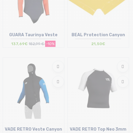
GUARA Taurinya Veste
BEAL Protection Canyon
137,69€
152,99 €
-10%
21,50€
Taille en stock
Taille en stock
1 | 2 | 4 | 6
T.U
VADE RETRO Veste Canyon
VADE RETRO Top Neo 3mm