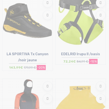
LA SPORTIVA Tx Canyon
EDELRID Irupu II /oasis
/noir jaune
72,24€
84,99 €
-15%
143,99€
179,99 €
-20%
Taille en stock
Taille en stock
37 | 40 | 41 | 44 | 46
T.U