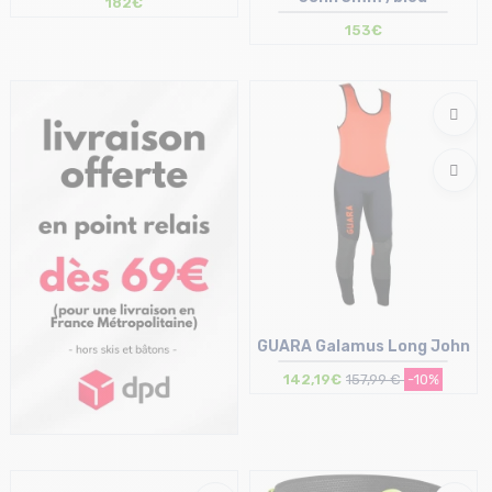
182€
153€
Taille en stock
Taille en stock
S-M
5
GUARA Galamus Long John
142,19€
157,99 €
-10%
Taille en stock
1 | 2