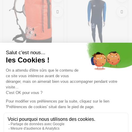
BEAL Hydro Bag
VADE RETRO Pantalon Long
John 5mm /bleu
98,99€
109,99 €
-10%
153€
Taille en stock
Taille en stock
T.U
5