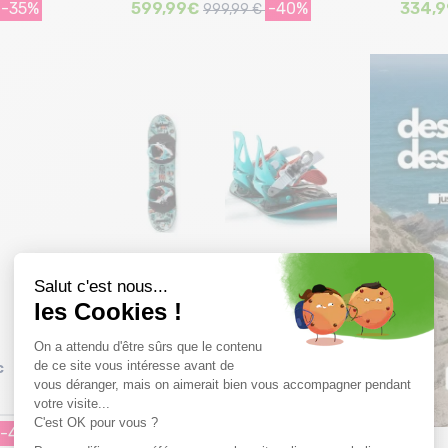
-35%
599,99€
-40%
334,
999,99 €
Taille en stock
152
c
BURTON After School Special
Kids + Fix
-48%
247,91€
-20%
309,89 €