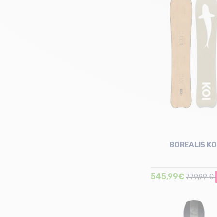
Taille en stock
158
BOREALIS KO
545,99€
779,99 €
Taille en stock