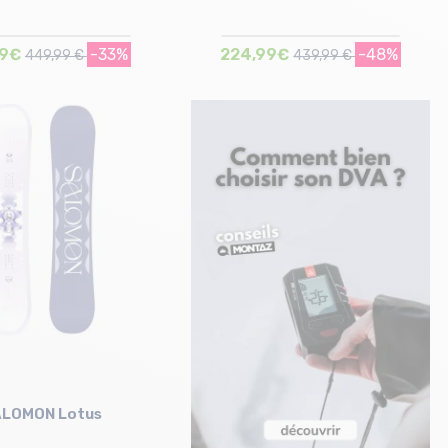
99€
-33%
224,99€
-48%
449,99 €
439,99 €
Taille en stock
Taille en stock
146
157
ALOMON Lotus