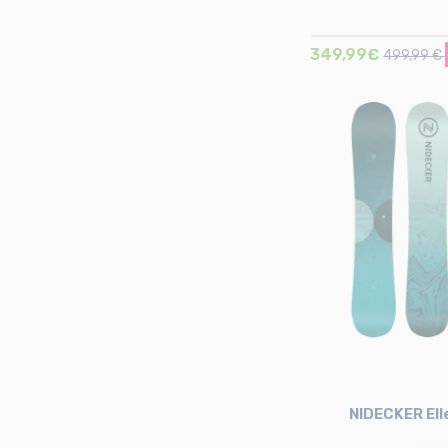
349,99€
499,99 €
Taille en stock
165
NIDECKER Ell