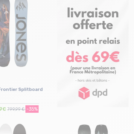
Taille en stock
Taille en stock
155
156
rontier Splitboard
99€
-35%
799,99 €
Taille en stock