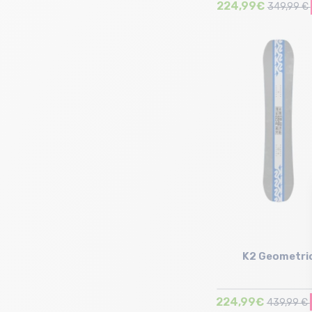
224,99€
349,99 €
Taille en stock
156
K2 Geometri
224,99€
439,99 €