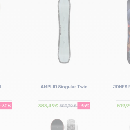
Taille en stock
158
I
AMPLID Singular Twin
JONES F
-30%
383,49€
-35%
519,
589,99 €
Taille en stock