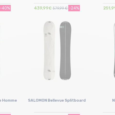
-40%
439,99€
-24%
251,
579,99 €
Taille en stock
158 | 162
de Homme
SALOMON Bellevue Splitboard
N