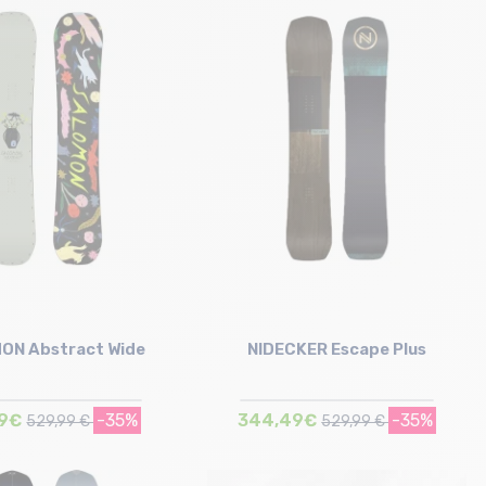
Taille en stock
Taille en stock
149 | 152
147
ON Abstract Wide
NIDECKER Escape Plus
99€
-35%
344,49€
-35%
529,99 €
529,99 €