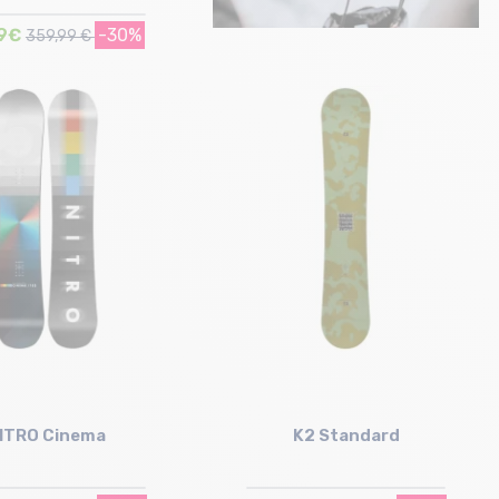
99€
-30%
359,99 €
Taille en stock
151
ITRO Cinema
K2 Standard