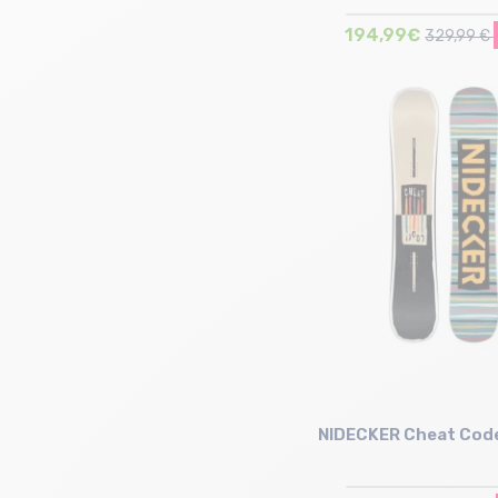
194,99€
329,99 €
Taille en stock
147 | 151
NIDECKER Cheat Co