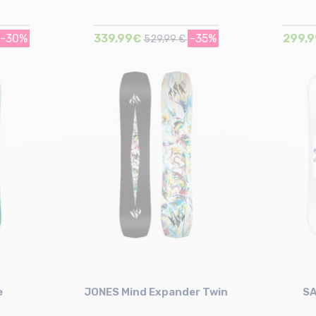
-30%
339,99€
-35%
299,
529,99 €
Taille en stock
153 | 155
e
JONES Mind Expander Twin
S