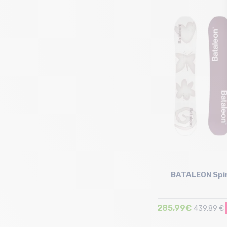
Taille en stock
156
BATALEON Spir
285,99€
439,89 €