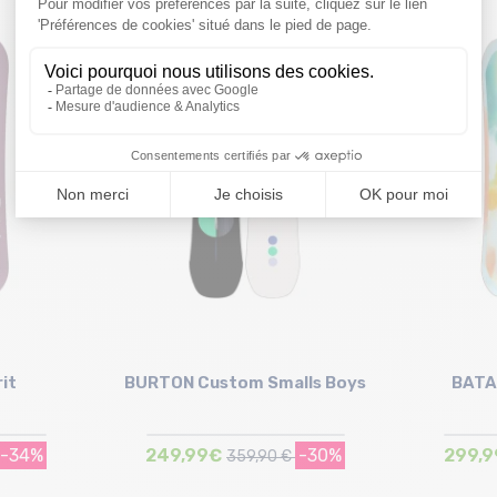
Taille en stock
80 | 90
it
BURTON Custom Smalls Boys
BATA
-34%
249,99€
-30%
299,
359,90 €