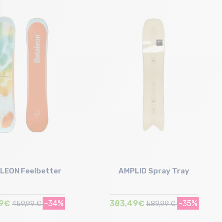
Taille en stock
155
LEON Feelbetter
AMPLID Spray Tray
99€
-34%
383,49€
-35%
459,99 €
589,99 €