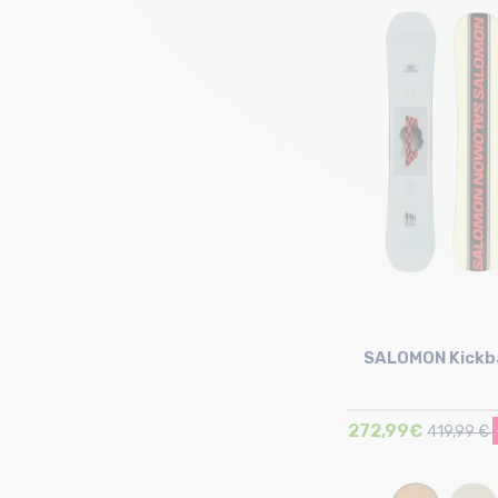
Taille en stock
146 | 152
SALOMON Kickb
272,99€
419,99 €