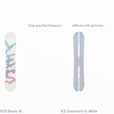
Trier par
Pertinence
Afficher
50
articles
YES Basic W
K2 Geometric Wide