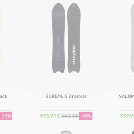
Taille en stock
135
ack
BOREALIS Drakkar
SALOM
-35%
573,99€
-30%
339,
819,99 €