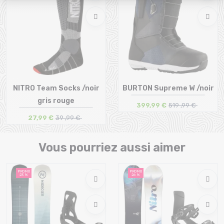
NITRO Team Socks /noir
BURTON Supreme W /noir
gris rouge
399,99 €
519 ,99 €
27,99 €
39 ,99 €
Taille en stock
Taille en stock
45/47
40
Vous pourriez aussi aimer
PROMO
PROMO
23 %
26 %