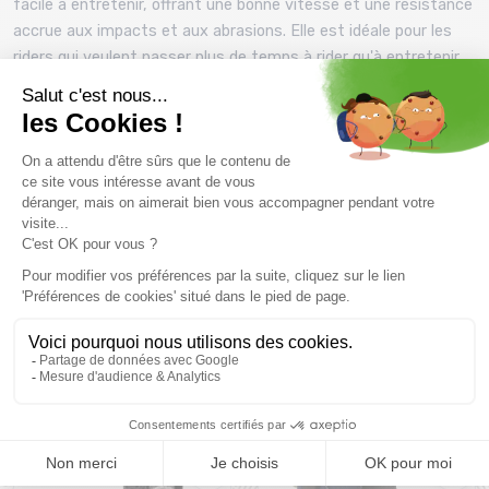
facile à entretenir, offrant une bonne vitesse et une résistance
accrue aux impacts et aux abrasions. Elle est idéale pour les
riders qui veulent passer plus de temps à rider qu'à entretenir
leur planche.
- Bi-Lite Laminates :
Les laminés Bi-Lite sont conçus pour
offrir une résistance et une réponse améliorées tout en
maintenant une sensation douce et fluide. Cela contribue à une
flexibilité contrôlée et une durabilité accrue.
Prix et descriptifs sous réserve de disponibilité au magasin
Montaz , La Ravoire. Les tarifs du catalogue sont toutes taxes
comprises.
Produits complémentaires
PROMO
PROMO
30 %
23 %