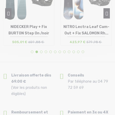
NIDECKER Play + Fix
NITRO Lectra Leaf Cam-
BURTON Step On /noir
Out + Fix SALOMON Rh...
505,01 €
659 ,88 €
423,97 €
579 ,98 €
Taille en stock
Taille en stock
156 | 159
152
Livraison offerte dès
Conseils
69.00 €
Par téléphone au 04 79
(Voir les produits non
72 59 69
éligibles)
Remboursement et
Paiement en 3x ou 4X