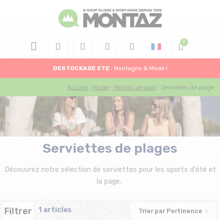
DESTOCKAGE
ETE
: Montagne & Mode !
Accueil
Mode
Maillots de bain
Serviettes de plage
Serviettes de plages
Découvrez notre sélection de serviettes pour les sports d'été et
la page.
Filtrer
1 articles
Trier par
Pertinence