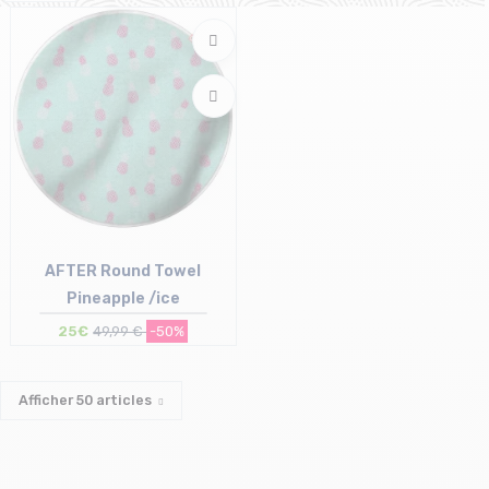
AFTER Round Towel
Pineapple /ice
25€
49,99 €
-50%
Taille en stock
T.U
Afficher
50
articles