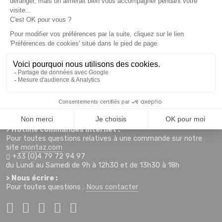
HORAIRE & CONTACTS
> Magasin MONTAZ SPORTS La Ravoire :
255 Rue Sébastien Charléty
73490 La Ravoire
Plan d'accès
Horaires d'ouverture :
Lundi au Vendredi : 9h-12h et 14h-19h
Samedi : 9h-12h et 14h-19h
+33 (0)4 79 72 59 69
> Hotline commandes internet :
Pour toutes questions relatives à une commande sur notre
site
montaz.com
+33 (0)4 79 72 94 97
du Lundi au Samedi de 9h à 12h30 et de 13h30 à 18h
> Nous écrire :
Pour toutes questions :
Nous contacter