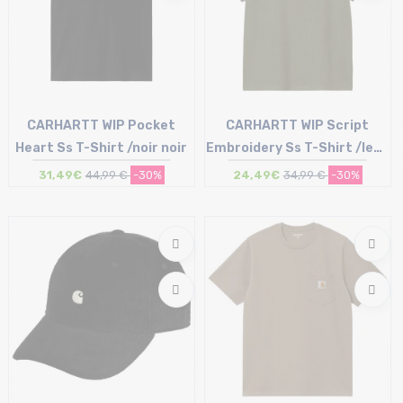
CARHARTT WIP Pocket
CARHARTT WIP Script
Heart Ss T-Shirt /noir noir
Embroidery Ss T-Shirt /leaf
blanc
31,49€
44,99 €
-30%
24,49€
34,99 €
-30%
Taille en stock
Taille en stock
L
XS | S