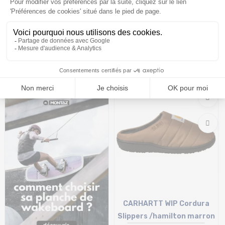
CARHARTT WIP Chase Ss T-
CARHARTT-WIP Cotton
Shirt /leaf or
Trunks x2 /noir
27,29€
38,99 €
-30%
34,99€
Taille en stock
Taille en stock
XS
S | M | L
CARHARTT WIP Cordura
Slippers /hamilton marron