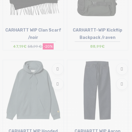
CARHARTT WIP Clan Scarf
CARHARTT-WIP Kickflip
/noir
Backpack /raven
47,19€
58,99 €
-20%
88,99€
Taille en stock
Taille en stock
T.U
T.U
CARHARTT WIP Hooded
CARHARTT WIP Aaron