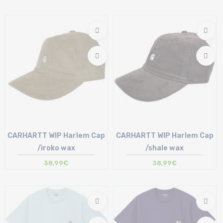
Taille en stock
Taille en stock
XS | S
T.U
CARHARTT WIP Harlem Cap
CARHARTT WIP Harlem Cap
/iroko wax
/shale wax
38,99€
38,99€
Taille en stock
Taille en stock
T.U
T.U