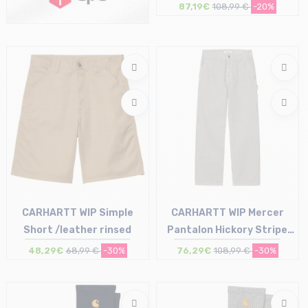
87,19€
108,99 €
-20%
Taille en stock
T.U
CARHARTT WIP Simple
CARHARTT WIP Mercer
Short /leather rinsed
Pantalon Hickory Stripe
/mercer bandes graphite
48,29€
68,99 €
-30%
76,29€
108,99 €
-30%
wax stone...
Taille en stock
Taille en stock
29 | 30
25