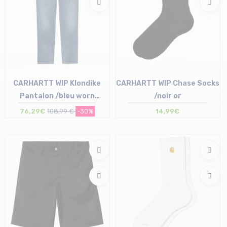
CARHARTT WIP Klondike
CARHARTT WIP Chase Socks
Pantalon /bleu worn
/noir or
bleached
76,29€
108,99 €
-30%
14,99€
Taille en stock
28/32 | 30/32 | 31/32 | 32/34
Taille en stock
33/34 | 34/34
T.U