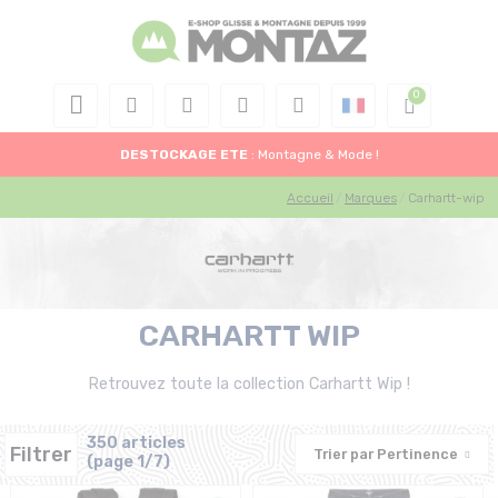
DESTOCKAGE
ETE
: Montagne & Mode !
Accueil
Marques
Carhartt-wip
CARHARTT WIP
Retrouvez toute la collection Carhartt Wip !
350 articles
Filtrer
Trier par
Pertinence
(page 1/7)