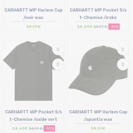
CARHARTT WIP Harlem Cap
CARHARTT WIP Pocket S/s
/noir wax
t-Chemise /iroko
38,99€
24,49€
34,99 €
-30%
Taille en stock
Taille en stock
T.U
XS
CARHARTT WIP Pocket S/s
CARHARTT WIP Harlem Cap
t-Chemise /oxide vert
/opuntia wax
24,49€
34,99 €
-30%
38,99€