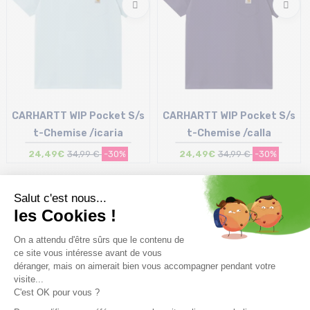
CARHARTT WIP Pocket S/s
CARHARTT WIP Pocket S/s
t-Chemise /icaria
t-Chemise /calla
24,49€
34,99 €
-30%
24,49€
34,99 €
-30%
Taille en stock
Taille en stock
XS
XS | S