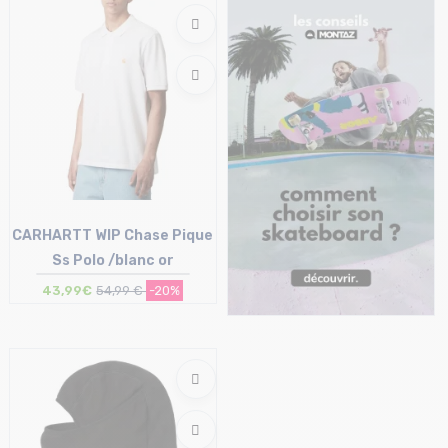
M
M
CARHARTT WIP Chase Pique
Ss Polo /blanc or
43,99€
54,99 €
-20%
Taille en stock
M