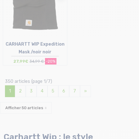
CARHARTT WIP Expedition
Mask /noir noir
27,99€
34,99 €
-20%
Taille en stock
T.U
350 articles (page 1/7)
1
2
3
4
5
6
7
»
Afficher
50
articles
Carhartt Wip : le style