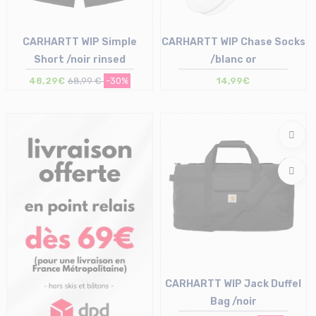
CARHARTT WIP Simple
CARHARTT WIP Chase Socks
Short /noir rinsed
/blanc or
48,29€
68,99 €
-30%
14,99€
Taille en stock
Taille en stock
28 | 30
T.U
CARHARTT WIP Jack Duffel
Bag /noir