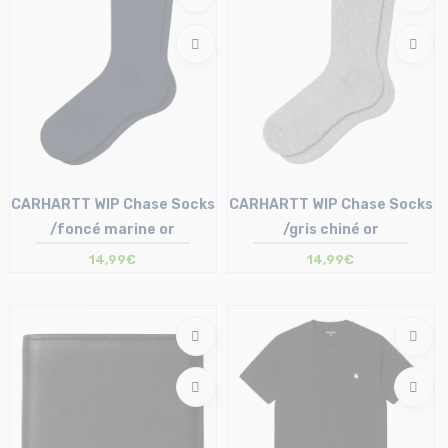
CARHARTT WIP Chase Socks
CARHARTT WIP Chase Socks
/foncé marine or
/gris chiné or
14,99€
14,99€
Taille en stock
Taille en stock
T.U
T.U