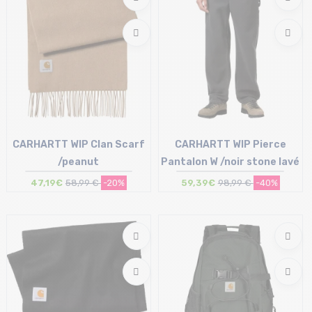
CARHARTT WIP Clan Scarf
CARHARTT WIP Pierce
/peanut
Pantalon W /noir stone lavé
47,19€
58,99 €
-20%
59,39€
98,99 €
-40%
Taille en stock
Taille en stock
T.U
24 | 25 | 26