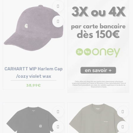
S
XL
CARHARTT WIP Harlem Cap
/cozy violet wax
38,99€
Taille en stock
T.U