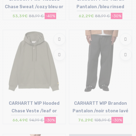
Chase Sweat /cozy bleu or
Pantalon /bleu rinsed
53,39€
88,99 €
-40%
62,29€
88,99 €
-30%
Taille en stock
Taille en stock
S | L | XL
28 | 29 | 30 | 31 | 32 | 33 | 34
CARHARTT WIP Hooded
CARHARTT WIP Brandon
Chase Veste /leaf or
Pantalon /noir stone lavé
66,49€
94,99 €
-30%
76,29€
108,99 €
-30%
Taille en stock
Taille en stock