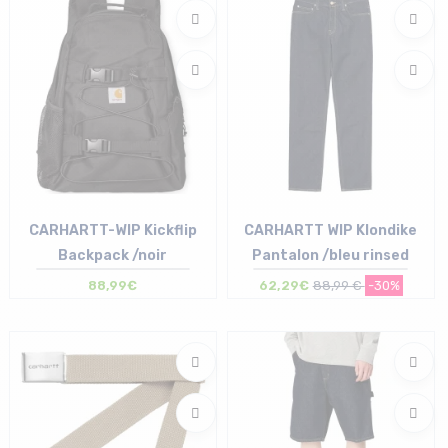
CARHARTT-WIP Kickflip
CARHARTT WIP Klondike
Backpack /noir
Pantalon /bleu rinsed
88,99€
62,29€
88,99 €
-30%
Taille en stock
Taille en stock
T.U
32/34