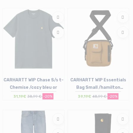
Taille en stock
T.U
CARHARTT WIP Chase S/s t-
CARHARTT WIP Essentials
Chemise /cozy bleu or
Bag Small /hamilton
marron
31,19€
38,99 €
-20%
39,19€
48,99 €
-20%
Taille en stock
Taille en stock
M
T.U