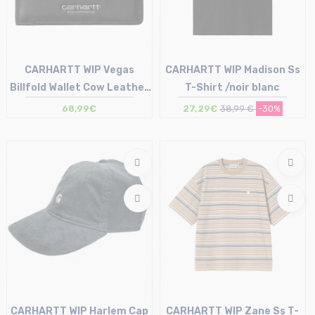
CARHARTT WIP Vegas
CARHARTT WIP Madison Ss
Billfold Wallet Cow Leather
T-Shirt /noir blanc
/noir argent
68,99€
27,29€
38,99 €
-30%
Taille en stock
Taille en stock
T.U
L | XL
CARHARTT WIP Harlem Cap
CARHARTT WIP Zane Ss T-