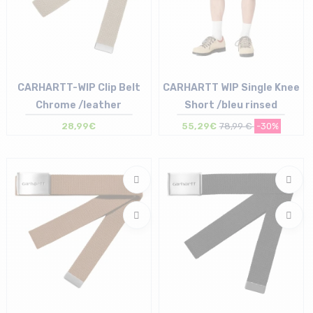
CARHARTT-WIP Clip Belt
CARHARTT WIP Single Knee
Chrome /leather
Short /bleu rinsed
28,99€
55,29€
78,99 €
-30%
Taille en stock
Taille en stock
T.U
33