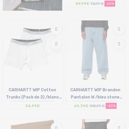
59,99€
74,99 €
-20%
Taille en stock
37/38
CARHARTT WIP Cotton
CARHARTT WIP Brandon
Trunks (Pack de 2) /blanc
Pantalon W /bleu stone
blanc
bleached
34,99€
65,39€
108,99 €
-40%
Taille en stock
Taille en stock
S | M | L
XS | S | M