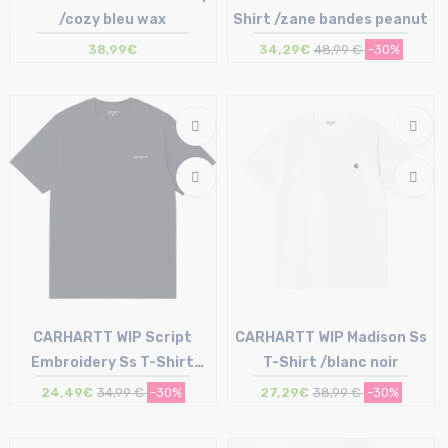
/cozy bleu wax
Shirt /zane bandes peanut
38,99€
34,29€
48,99 €
-30%
Taille en stock
Taille en stock
T.U
S | XL
CARHARTT WIP Script
CARHARTT WIP Madison Ss
Embroidery Ss T-Shirt
T-Shirt /blanc noir
/deep night blanc
24,49€
34,99 €
-30%
27,29€
38,99 €
-30%
Taille en stock
Taille en stock