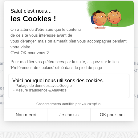
onseils
Remboursement et éch
ar téléphone au 04 79 72 59 69
Délai de rétractation de 30
ontage de vos skis
Une équipe
ontage gratuit des fixations
Une équipe de passionnés 
ur l’achat d'un pack
vous conseiller