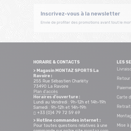
Inscrivez-vous à la newsletter
Envie de profiter des promotions avant tout le mon
HORAIRE & CONTACTS
LES S
Livrais
> Magasin MONTAZ SPORTS La
Ravoire :
Retour
255 Rue Sébastien Charléty
73490 La Ravoire
Paieme
Plan d'accès
Horaires d'ouverture :
Carte d
Lundi au Vendredi : 9h-12h et 14h-19h
Retrai
Samedi : 9h-12h et 14h-19h
+33 (0)4 79 72 59 69
Montag
> Hotline commandes internet :
Mise à 
Pour toutes questions relatives à une
commande sur notre site
montaz.com