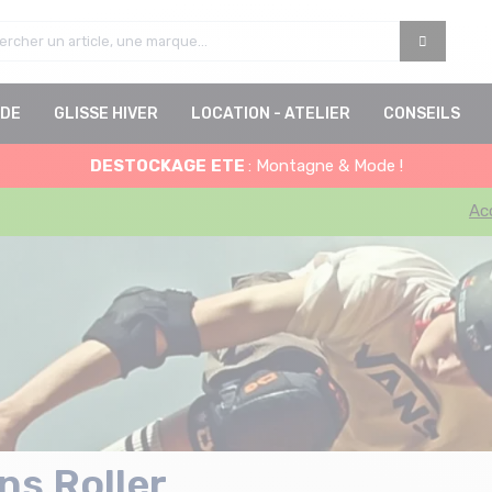
DE
GLISSE HIVER
LOCATION - ATELIER
CONSEILS
DESTOCKAGE
ETE
: Montagne & Mode !
Ac
ns Roller