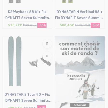
K2 Wayback 88 W + Fix
DYNASTAR M Vertical 88 +
DYNAFIT Seven Summits
Fix DYNAFIT Seven Summits
sans freins /noir argent
sans freins /noir argent
575,72€
899,98 €
-36%
580,45€
1029,89 €
-43%
Taille en stock
Taille en stock
153
156
DYNASTAR E Tour 90 + Fix
DYNAFIT Seven Summits
sans freins /noir argent
518,64€
924,98 €
-43%