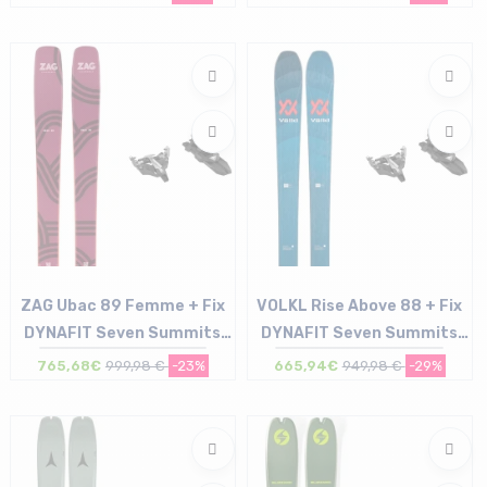
Taille en stock
Taille en stock
186
172 | 186
ZAG Ubac 89 Femme + Fix
VOLKL Rise Above 88 + Fix
DYNAFIT Seven Summits
DYNAFIT Seven Summits
sans freins /noir argent
sans freins /noir argent
765,68€
999,98 €
-23%
665,94€
949,98 €
-29%
Taille en stock
Taille en stock
162
156 | 163