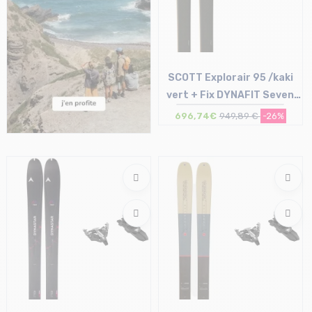
SCOTT Explorair 95 /kaki
vert + Fix DYNAFIT Seven
Summits sans freins /noir
696,74€
949,89 €
-26%
a...
Taille en stock
163 | 177 | 184