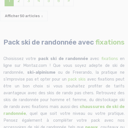
1
2
3
4
5
6
»
Afficher
50
articles
Pack ski de randonnée avec
fixations
Choisissez votre
pack ski de randonnée
avec
fixations
en
ligne sur Montaz.com ! Que vous soyez adepte de ski de
randonnée,
ski-alpinisme
ou de Freerando, la pratique ne
s'improvise pas et opter pour un
pack skis
avec fixations peut
être un bon choix si vous souhaitez profiter de tarifs
avantageux avec des skis de rando pas chers. Retrouvez des
skis de randonnée pour homme et femme, du déstockage ski
de rando avec fixations mais aussi des
chaussures de ski de
randonnée
, quel que soit votre niveau ou votre pratique.
Pensez également à compléter votre pack avec nos
accessoires de ski de randonnée tels que
peaux
, couteaux ou