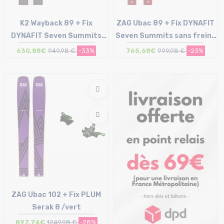
K2 Wayback 89 + Fix
ZAG Ubac 89 + Fix DYNAFIT
DYNAFIT Seven Summits
Seven Summits sans freins
sans freins /noir argent
/noir argent
630,88€
949,98 €
-33%
765,68€
999,98 €
-23%
Taille en stock
Taille en stock
167 | 174
169 | 176 | 183
ZAG Ubac 102 + Fix PLUM
Serak 8 /vert
897,74€
1249,98 €
-28%