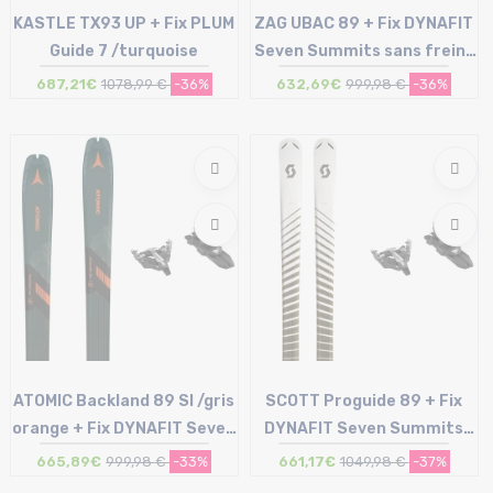
KASTLE TX93 UP + Fix PLUM
ZAG UBAC 89 + Fix DYNAFIT
Guide 7 /turquoise
Seven Summits sans freins
/noir argent
687,21€
1078,99 €
-36%
632,69€
999,98 €
-36%
Taille en stock
Taille en stock
186
183
ATOMIC Backland 89 Sl /gris
SCOTT Proguide 89 + Fix
orange + Fix DYNAFIT Seven
DYNAFIT Seven Summits
Summits sans freins /n...
sans freins /noir argent
665,89€
999,98 €
-33%
661,17€
1049,98 €
-37%