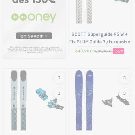
SCOTT Superguide 95 W +
Fix PLUM Guide 7 /turquoise
647,90€
1009,98 €
-35%
Taille en stock
160