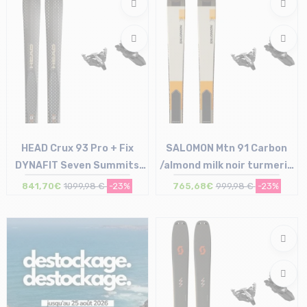
HEAD Crux 93 Pro + Fix
SALOMON Mtn 91 Carbon
DYNAFIT Seven Summits
/almond milk noir turmeric
sans freins /noir argent
+ Fix DYNAFIT Seven
841,70€
1099,98 €
-23%
765,68€
999,98 €
-23%
Summits...
Taille en stock
Taille en stock
177 | 184
158 | 166 | 182