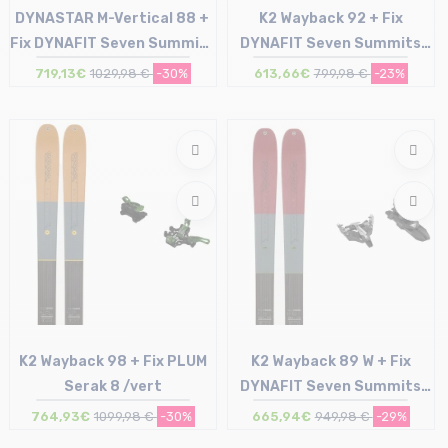
DYNASTAR M-Vertical 88 +
K2 Wayback 92 + Fix
Fix DYNAFIT Seven Summits
DYNAFIT Seven Summits
sans freins /noir argent
sans freins /noir argent
719,13€
1029,98 €
-30%
613,66€
799,98 €
-23%
Taille en stock
Taille en stock
156
167 | 174
K2 Wayback 98 + Fix PLUM
K2 Wayback 89 W + Fix
Serak 8 /vert
DYNAFIT Seven Summits
sans freins /noir argent
764,93€
1099,98 €
-30%
665,94€
949,98 €
-29%