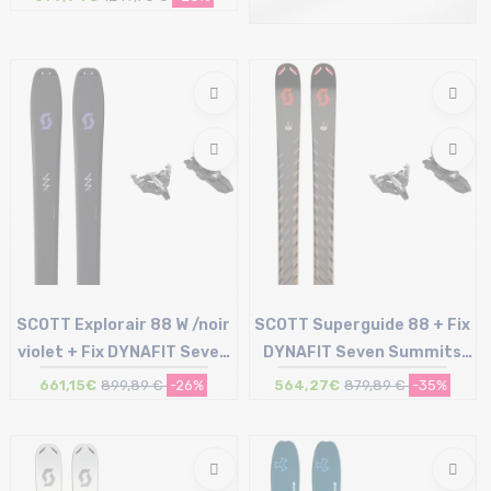
Taille en stock
188
SCOTT Explorair 88 W /noir
SCOTT Superguide 88 + Fix
violet + Fix DYNAFIT Seven
DYNAFIT Seven Summits
Summits sans freins /no...
sans freins /noir argent
661,15€
899,89 €
-26%
564,27€
879,89 €
-35%
Taille en stock
Taille en stock
157 | 171
168 | 178