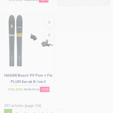
Taille en stock
167
HAGAN Boost 99 Pow + Fix
PLUM Serak 8 /vert
740,39€
1098,99 €
-32%
Taille en stock
178
251 articles (page 1/6)