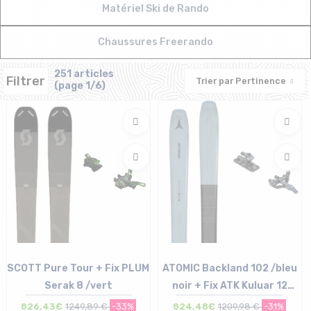
Matériel Ski de Rando
Chaussures Freerando
251 articles
Filtrer
Trier par
Pertinence
(page 1/6)
SCOTT Pure Tour + Fix PLUM
ATOMIC Backland 102 /bleu
Serak 8 /vert
noir + Fix ATK Kuluar 12
Superlight /bleu marine
826,43€
1249,89 €
-33%
824,48€
1209,98 €
-31%