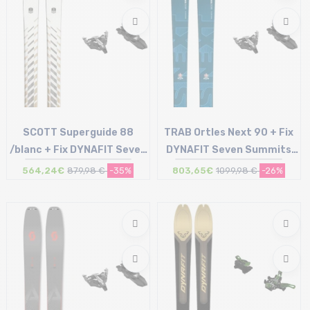
SCOTT Superguide 88
TRAB Ortles Next 90 + Fix
/blanc + Fix DYNAFIT Seven
DYNAFIT Seven Summits
Summits sans freins /noir
sans freins /noir argent
564,24€
879,98 €
-35%
803,65€
1099,98 €
-26%
argent
Taille en stock
Taille en stock
144 | 152
164 | 178 | 185