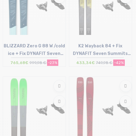
BLIZZARD Zero G 88 W /cold
K2 Wayback 84 + Fix
ice + Fix DYNAFIT Seven
DYNAFIT Seven Summits
Summits sans freins /noir...
sans freins /noir argent
765,68€
999,98 €
-23%
433,34€
749,98 €
-42%
Taille en stock
Taille en stock
157 | 164
153 | 160 | 167 | 174