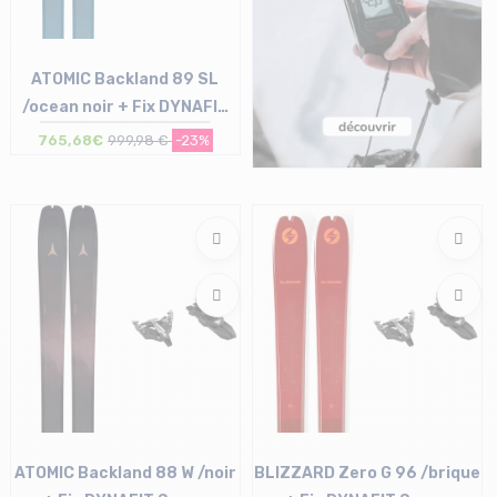
ATOMIC Backland 89 SL
/ocean noir + Fix DYNAFIT
Seven Summits sans freins
765,68€
999,98 €
-23%
/no...
Taille en stock
162
ATOMIC Backland 88 W /noir
BLIZZARD Zero G 96 /brique