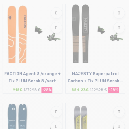
Taille en stock
Taille en stock
179
153
FACTION Agent 3 /orange +
MAJESTY Superpatrol
Fix PLUM Serak 8 /vert
Carbon + Fix PLUM Serak 8
/vert
918€
1279,98 €
-28%
884,23€
1229,98 €
-28%
Taille en stock
Taille en stock
183
177 | 185