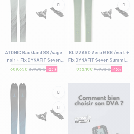
ATOMIC Backland 88 /sage
BLIZZARD Zero G 88 /vert +
noir + Fix DYNAFIT Seven
Fix DYNAFIT Seven Summits
Summits sans freins /noir
sans freins /noir argent
689,65€
899,98 €
-23%
832,18€
999,98 €
-16%
a...
Taille en stock
Taille en stock
162 | 176 | 183
178