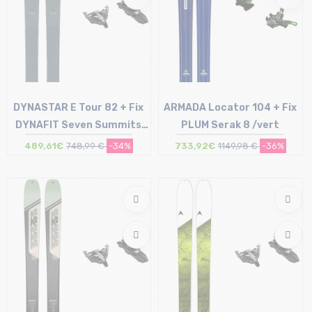
DYNASTAR E Tour 82 + Fix
ARMADA Locator 104 + Fix
DYNAFIT Seven Summits
PLUM Serak 8 /vert
sans freins /noir argent
489,61€
748,99 €
-34%
733,92€
1149,98 €
-36%
Taille en stock
Taille en stock
162
170