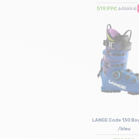
519,99€
649,99 €
Taille en stock
28/28.5 cm
LANGE Code 130 Bo
/bleu