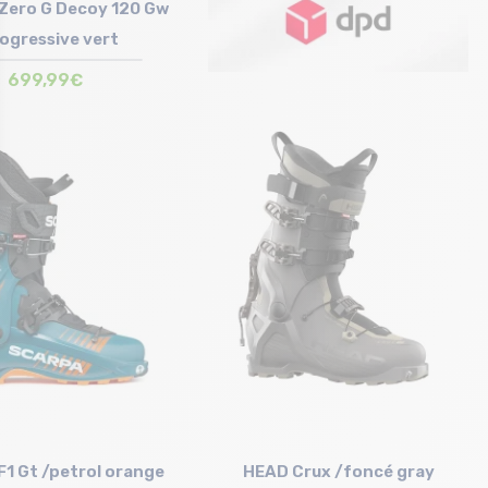
Zero G Decoy 120 Gw
ogressive vert
699,99€
Taille en stock
6.5 cm | 28.5 cm
1 Gt /petrol orange
HEAD Crux /foncé gray