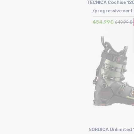
TECNICA Cochise 12
/progressive vert
454,99€
649,99 €
Taille en stock
27 cm | 29 cm
NORDICA Unlimited 