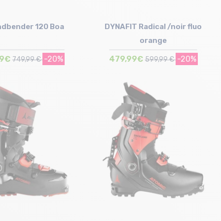
ndbender 120 Boa
DYNAFIT Radical /noir fluo
orange
99€
-20%
479,99€
-20%
749,99 €
599,99 €
Taille en stock
Taille en stock
25 cm | 25.5 cm | 26.5 cm | 28 cm
29/29.5 cm
29 cm | 29.5 cm