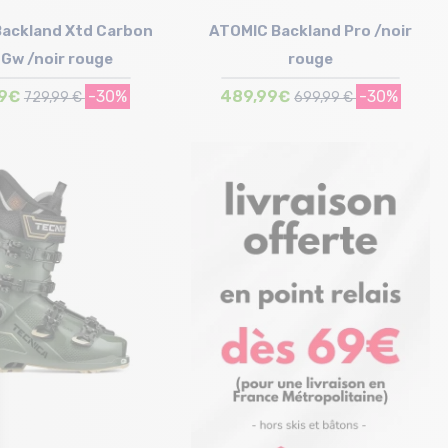
ackland Xtd Carbon
ATOMIC Backland Pro /noir
 Gw /noir rouge
rouge
99€
-30%
489,99€
-30%
729,99 €
699,99 €
Taille en stock
Taille en stock
28/28.5 cm | 29/29.5 cm
25/25.5 cm
30/30.5 cm