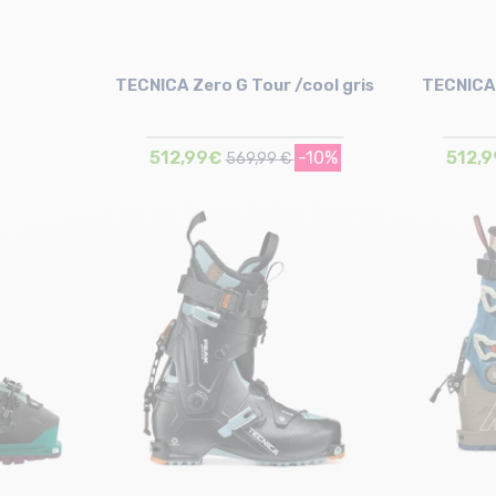
TECNICA Zero G Tour /cool gris
TECNICA 
512,99€
-10%
512,
569,99 €
Taille en stock
26 cm | 26.5 cm | 27 cm | 27.5 cm
28 cm | 29 cm | 30 cm | 30.5 cm
22.5 