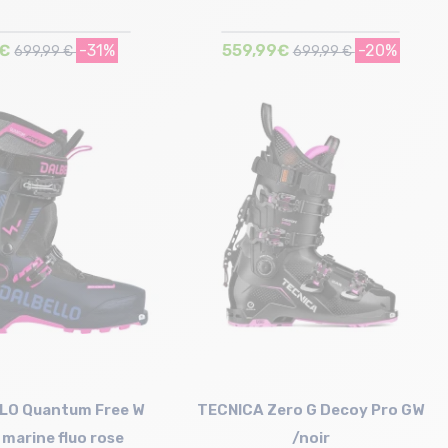
€
-31%
559,99€
-20%
699,99 €
699,99 €
Taille en stock
Taille en stock
26 cm | 30 cm
25/25.5 cm | 27/27.5 cm
LO Quantum Free W
TECNICA Zero G Decoy Pro GW
 marine fluo rose
/noir