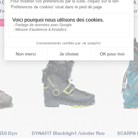
0 Dyn Gw
SCARPA Alien 1.0 /carbon
TECNICA 
 foncé
grilamid noir
/pr
-30%
939€
-6%
999,99 €
Taille en stock
26 cm
2
130 Dyn
DYNAFIT Blacklight /cinder fluo
SCARPA F