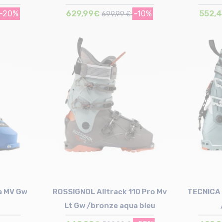
-20%
629,99€
-10%
552,
699,99 €
Taille en stock
23/23
27.5 cm
a MV Gw
ROSSIGNOL Alltrack 110 Pro Mv
TECNICA 
Lt Gw /bronze aqua bleu