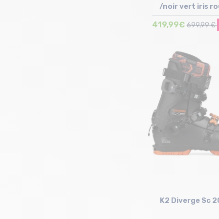
/noir vert iris r
419,99€
699,99 €
Taille en stock
28/28.5 cm | 29/29.
K2 Diverge Sc 