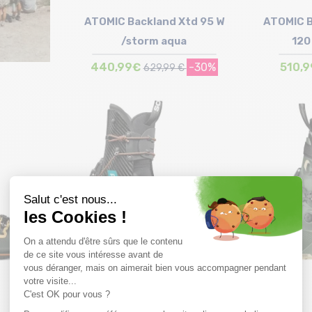
ATOMIC Backland Xtd 95 W
ATOMIC B
/storm aqua
120
440,99€
-30%
510,
629,99 €
Taille en stock
25/25.5 cm