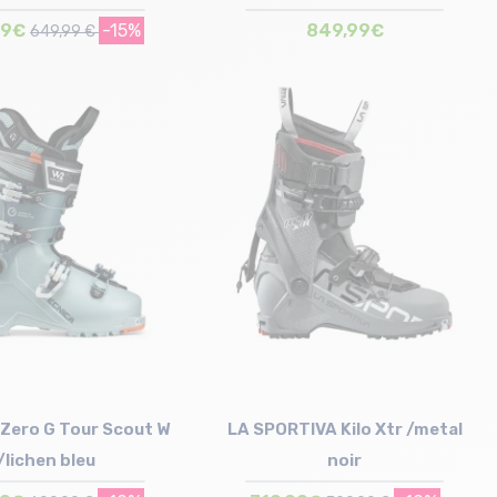
49€
-15%
849,99€
649,99 €
Taille en stock
.5 cm | 24/24.5 cm
Taille en stock
25/25.5 cm
24.5 cm | 28.5 cm
Zero G Tour Scout W
LA SPORTIVA Kilo Xtr /metal
/lichen bleu
noir