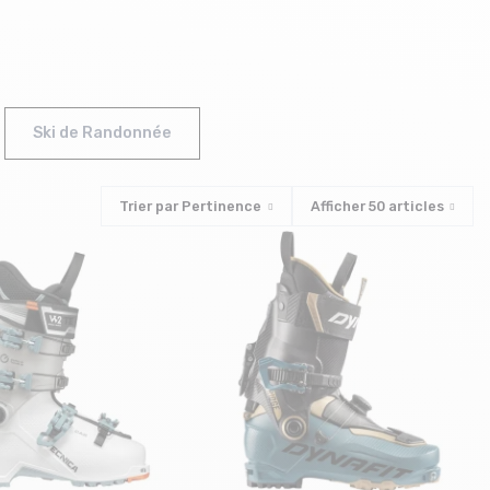
Ski de Randonnée
Trier par
Pertinence
Afficher
50
articles