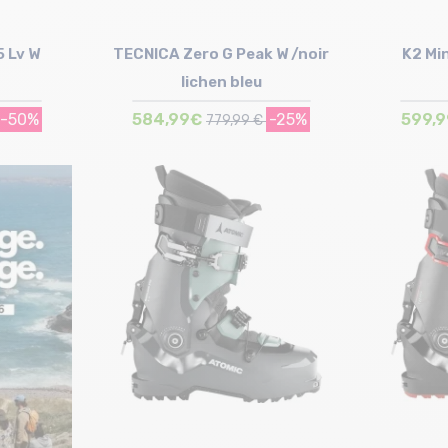
5 Lv W
TECNICA Zero G Peak W /noir
K2 Mi
lichen bleu
-50%
584,99€
-25%
599,
779,99 €
Taille en stock
24/24.5 cm