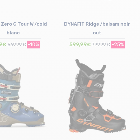
Zero G Tour W /cold
DYNAFIT Ridge /balsam noir
blanc
out
99€
-10%
599,99€
-25%
569,99 €
799,99 €
Taille en stock
Taille en stock
cm | 24 cm | 25.5 cm
26.5 cm | 28 cm | 28.5 cm | 29 cm