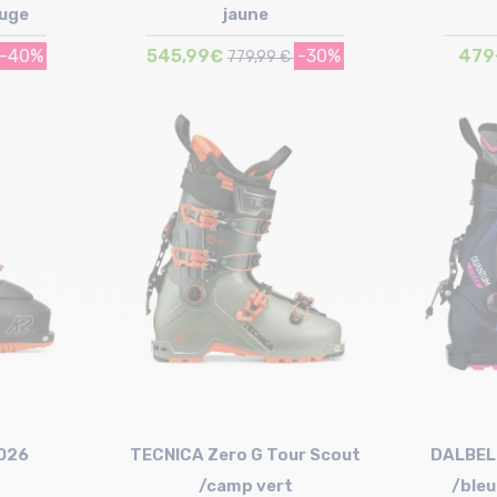
ouge
jaune
-40%
545,99€
-30%
479
779,99 €
Taille en stock
5 cm
26.5 cm | 27 cm | 28 cm | 29.5 cm
2026
TECNICA Zero G Tour Scout
DALBEL
/camp vert
/bleu