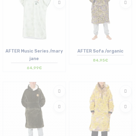
AFTER Music Series /mary
AFTER Sofa /organic
jane
84,95€
64,99€
Taille en stock
Taille en stock
T.U
T.U