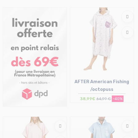
Taille en stock
Taille en stock
T.U
T.U
AFTER American Fishing
/octopuss
38,99€
64,99 €
-40%
Taille en stock
T.U