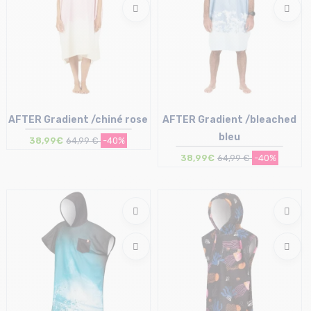
AFTER Gradient /chiné rose
AFTER Gradient /bleached
bleu
38,99€
64,99 €
-40%
38,99€
64,99 €
-40%
Taille en stock
Taille en stock
T.U
T.U