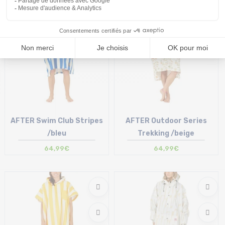
T.U
T.U
AFTER Swim Club Stripes
AFTER Outdoor Series
/bleu
Trekking /beige
64,99€
64,99€
Taille en stock
Taille en stock
T.U
T.U