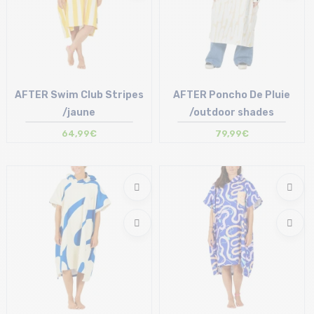
AFTER Swim Club Stripes
AFTER Poncho De Pluie
/jaune
/outdoor shades
64,99€
79,99€
Taille en stock
Taille en stock
T.U
T.U