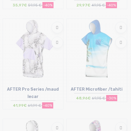
35,97€
59,95 €
-40%
29,97€
49,95 €
-40%
Taille en stock
Taille en stock
T.U
T.U
AFTER Pro Series /maud
AFTER Microfiber /tahiti
lecar
48,96€
69,95 €
-30%
41,99€
69,99 €
-40%
Taille en stock
Taille en stock
T.U
T.U