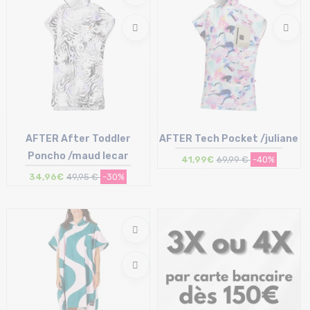
AFTER After Toddler
AFTER Tech Pocket /juliane
Poncho /maud lecar
41,99€
69,99 €
-40%
34,96€
49,95 €
-30%
Taille en stock
Taille en stock
T.U
T.U