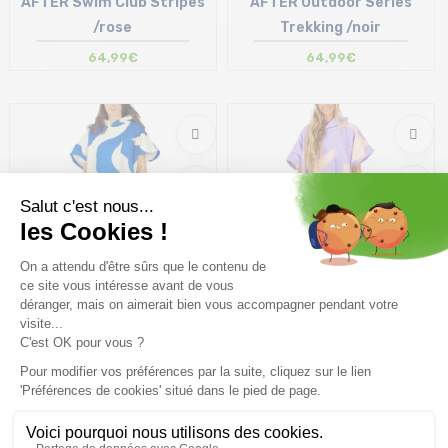
AFTER Swim Club Stripes
AFTER Outdoor Series
/rose
Trekking /noir
64,99€
64,99€
Taille en stock
Taille en stock
T.U
T.U
AFTER Swim Club
AFTER Swim Club Splash
Ondulations /bleu
/rose bleu
64,99€
64,99€
Taille en stock
Taille en stock