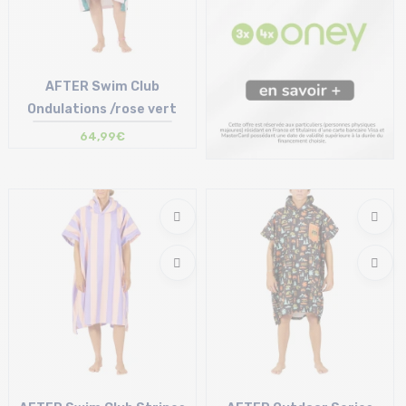
AFTER Swim Club
Ondulations /rose vert
64,99€
Taille en stock
T.U