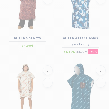
AFTER Sofa /tv
AFTER After Babies
/waterlily
84,95€
31,49€
44,99 €
-30%
Taille en stock
Taille en stock
T.U
T.U