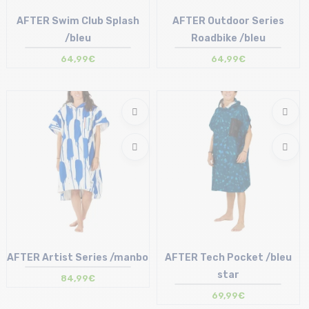
AFTER Swim Club Splash
AFTER Outdoor Series
/bleu
Roadbike /bleu
64,99€
64,99€
Taille en stock
Taille en stock
T.U
T.U
AFTER Artist Series /manbo
AFTER Tech Pocket /bleu
star
84,99€
69,99€