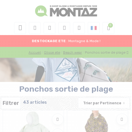
DESTOCKAGE
ETE
: Montagne & Mode !
Accueil
Glisse ete
Beach wear
Ponchos sortie de plage
Ponchos sortie de plage
Filtrer
43 articles
Trier par
Pertinence