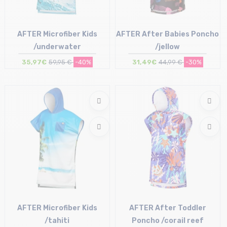
AFTER Microfiber Kids
AFTER After Babies Poncho
/underwater
/jellow
35,97€
59,95 €
-40%
31,49€
44,99 €
-30%
Taille en stock
Taille en stock
T.U
T.U
AFTER Microfiber Kids
AFTER After Toddler
/tahiti
Poncho /corail reef