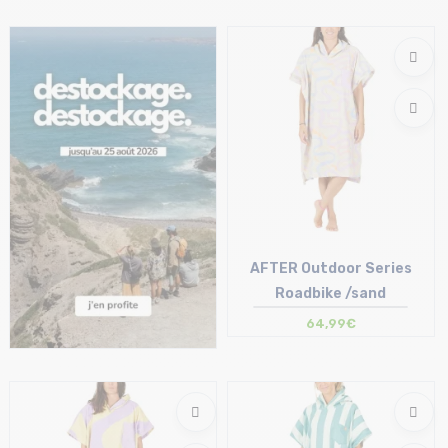
Taille en stock
Taille en stock
T.U
T.U
AFTER Outdoor Series
Roadbike /sand
64,99€
Taille en stock
T.U