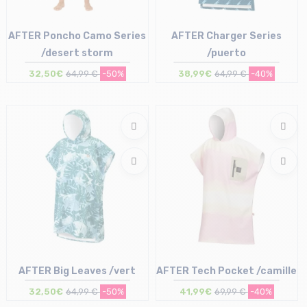
AFTER Poncho Camo Series
AFTER Charger Series
/desert storm
/puerto
32,50€
64,99 €
-50%
38,99€
64,99 €
-40%
Taille en stock
Taille en stock
T.U
T.U
AFTER Big Leaves /vert
AFTER Tech Pocket /camille
32,50€
64,99 €
-50%
41,99€
69,99 €
-40%