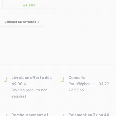
64,99€
Taille en stock
T.U
Afficher
50
articles
Livraison offerte dès
Conseils
69.00 €
Par téléphone au 04 79
(Voir les produits non
72 59 69
éligibles)
Remboursement et
Paiement en 3x ou 4X