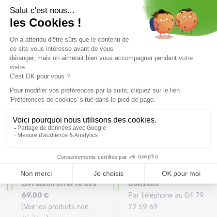
AFTER Gradient /chiné
AFTER Microfiber Kids
rose
/tahiti
38,99 €
64 ,99 €
35,97 €
59 ,95 €
Taille en stock
Taille en stock
T.U
T.U
Livraison offerte dès
Conseils
69.00 €
Par téléphone au 04 79
(Voir les produits non
72 59 69