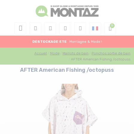
DESTOCKAGE
ETE
: Montagne & Mode !
Accueil
Mode
Maillots de bain
Ponchos sortie de bain
AFTER American Fishing /octopuss
AFTER American Fishing /octopuss