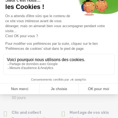
Découvrez tous nos conseils pour bien choisir vos
chausses de wakeboard.
Livraison offerte dès
Conseils
69.00 €
Par téléphone au 04 79
(Voir les produits non
72 59 69
éligibles)
Remboursement et
Paiement en 3x ou 4X
échange
dès 150€ par carte
Délai de rétractation de
bancaire
30 jours
Clic and collect
Montage de vos skis