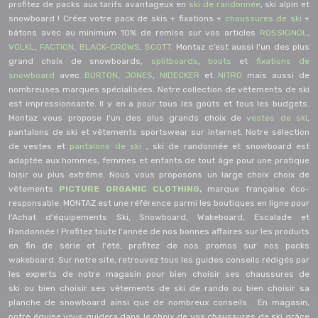
profitez de packs aux tarifs avantageux en
s
ki de randonnée
, ski alpin et
snowboard ! Créez votre pack de skis + fixations +
chaussures de ski
+
bâtons avec au minimum 10% de remise sur vos articles
ROSSIGNOL
,
VOLKL
,
FACTION
,
BLACK-CROWS
,
SCOTT
. Montaz c’est aussi l’un des plus
grand choix de snowboards,
splitboards
,
boots
et
fixations de
snowboard
avec
BURTON
,
JONES
,
NIDECKER
et
NITRO
mais aussi de
nombreuses marques spécialisées. Notre collection de vêtements de ski
est impressionnante. Il y en a pour tous les goûts et tous les budgets.
Montaz vous propose l'un des plus grands choix de
vestes de ski
,
pantalons de ski et vêtements sportswear sur internet. Notre sélection
de vestes et
pantalons de ski
, ski de randonnée et snowboard est
adaptée aux hommes, femmes et enfants de tout âge pour une pratique
loisir ou plus extrême. Nous vous proposons un large choix choix de
vêtements
PICTURE ORGANIC CLOTHING
,
marque française éco-
responsable.
MONTAZ est une référence parmi les boutiques en ligne pour
l'Achat d'équipements Ski, Snowboard, Wakeboard,
Escalade
et
Randonnée ! Profitez toute l'année de nos bonnes affaires sur les produits
en fin de série et l'été, profitez de nos promos sur nos
packs
wakeboard
.
Sur notre site, retrouvez tous les guides conseils rédigés par
les experts de notre magasin pour
bien choisir ses chaussures de
ski
ou
bien choisir ses vêtements de ski de rando
ou
bien choisir sa
planche de snowboard
ainsi que de nombreux conseils. En magasin,
notre équipe vous guidera dans le choix de vos chaussures de ski grâce