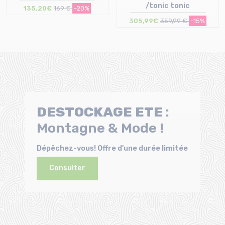
/tonic tonic
135,20€
169 €
-20%
Taille en stock
305,99€
359,99 €
-15%
36.5 | 37.5 | 38 | 40 | 40.5 | 41
41.5 | 42 | 42.5 | 43 | 43.5 | 44
Taille en stock
44.5 | 45
41.5 | 42.5 | 43 | 45
DESTOCKAGE
ETE
:
Montagne & Mode !
Dépêchez-vous! Offre d'une durée limitée
Consulter