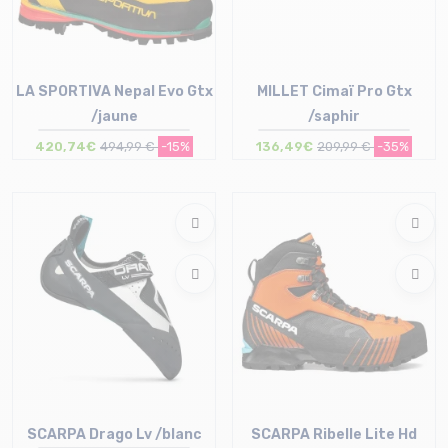
LA SPORTIVA Nepal Evo Gtx
MILLET Cimaï Pro Gtx
/jaune
/saphir
Taille en stock
420,74€
494,99 €
-15%
136,49€
209,99 €
-35%
Taille en stock
UK7 (40 2/3) | UK8 (42)
39.5 | 40 | 40.5 | 41 | 41.5
UK8.5 (42 2/3) | UK9 (43 1/3) | U
42.5 | 43 | 43.5 | 44 | 44.5 | 36
UK10.5 (45 1/3) | UK11 (46)
SCARPA Drago Lv /blanc
SCARPA Ribelle Lite Hd