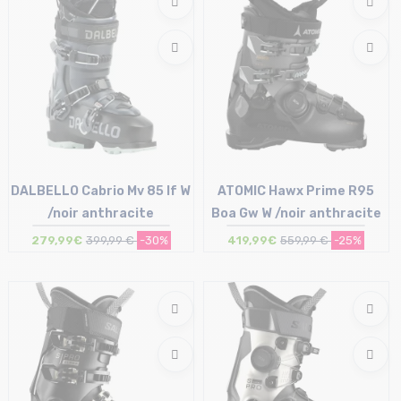
DALBELLO Cabrio Mv 85 If W
ATOMIC Hawx Prime R95
/noir anthracite
Boa Gw W /noir anthracite
279,99€
399,99 €
-30%
419,99€
559,99 €
-25%
Taille en stock
Taille en stock
23/23.5 cm | 24/24.5 cm
24/24.5 cm | 25/25.5 cm