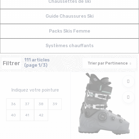
Chaussettes de ski
Guide Chaussures Ski
Packs Skis Femme
Systèmes chauffants
111 articles
Filtrer
Trier par
Pertinence
(page 1/3)
Indiquez votre pointure
36
37
38
39
40
41
42