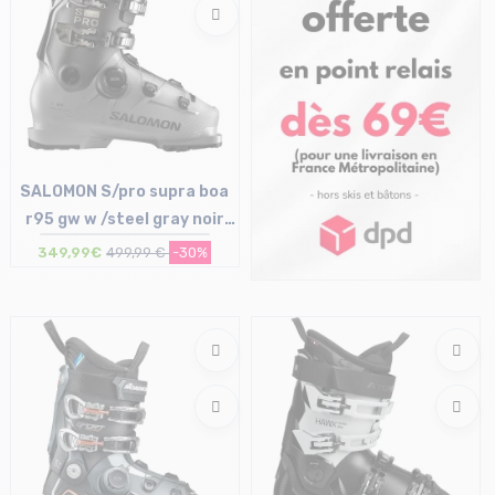
SALOMON S/pro supra boa
r95 gw w /steel gray noir
clair bronze met
349,99€
499,99 €
-30%
Taille en stock
25/25.5 cm