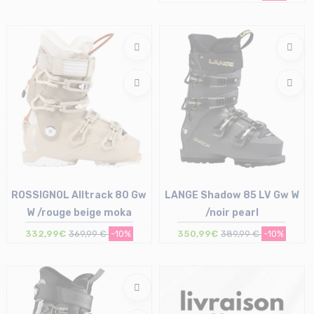
Taille en stock
Taille en stock
23/23.5 cm | 24/24.5 cm
22/22.5 cm | 25/25.5 cm
ROSSIGNOL Alltrack 80 Gw
LANGE Shadow 85 LV Gw W
W /rouge beige moka
/noir pearl
332,99€
369,99 €
-10%
350,99€
389,99 €
-10%
Taille en stock
Taille en stock
25/25.5 cm
26/26.5 cm