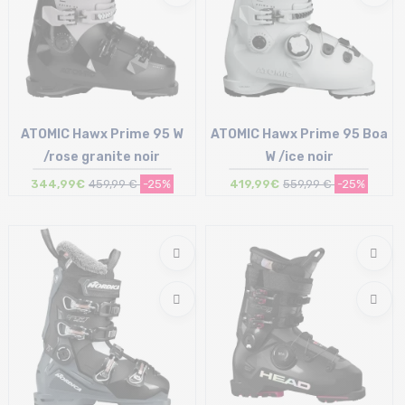
ATOMIC Hawx Prime 95 W
ATOMIC Hawx Prime 95 Boa
/rose granite noir
W /ice noir
344,99€
459,99 €
-25%
419,99€
559,99 €
-25%
Taille en stock
Taille en stock
22/22.5 cm | 23/23.5 cm
24/24.5 cm | 26/26.5 cm