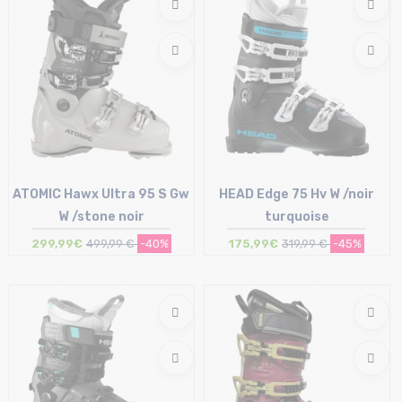
ATOMIC Hawx Ultra 95 S Gw
HEAD Edge 75 Hv W /noir
W /stone noir
turquoise
299,99€
499,99 €
-40%
175,99€
319,99 €
-45%
Taille en stock
Taille en stock
23/23.5 cm
22/22.5 cm | 26/26.5 cm