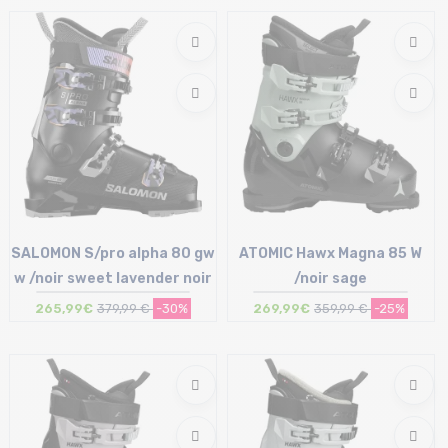
24/24.5 cm
SALOMON S/pro alpha 80 gw
ATOMIC Hawx Magna 85 W
w /noir sweet lavender noir
/noir sage
265,99€
379,99 €
-30%
269,99€
359,99 €
-25%
Taille en stock
Taille en stock
22/22.5 cm | 24/24.5 cm
25/25.5 cm | 26/26.5 cm