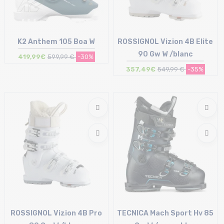
K2 Anthem 105 Boa W
ROSSIGNOL Vizion 4B Elite
90 Gw W /blanc
419,99€
599,99 €
-30%
357,49€
549,99 €
-35%
Taille en stock
Taille en stock
22 cm | 23 cm | 23.5 cm | 24.5 cm
24/24.5 cm | 26/26.5 cm
26 cm
ROSSIGNOL Vizion 4B Pro
TECNICA Mach Sport Hv 85