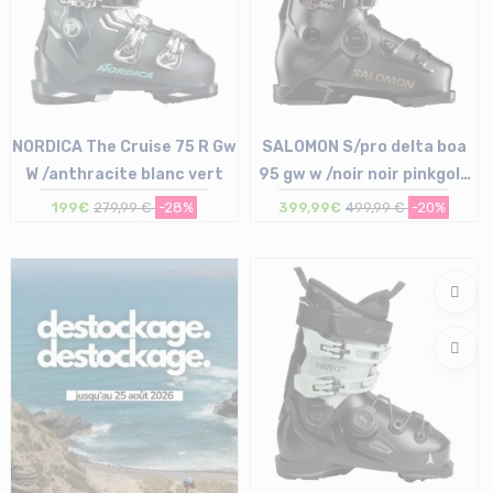
NORDICA The Cruise 75 R Gw
SALOMON S/pro delta boa
W /anthracite blanc vert
95 gw w /noir noir pinkgold
met
199€
279,99 €
-28%
399,99€
499,99 €
-20%
Taille en stock
Taille en stock
24 cm | 24.5 cm | 26 cm
25/25.5 cm | 26/26.5 cm