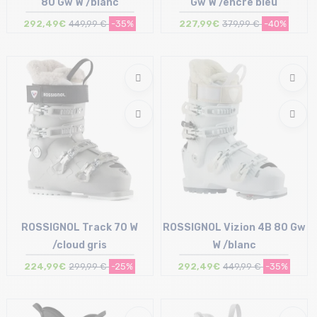
80 Gw W /blanc
Gw W /encre bleu
292,49€
449,99 €
-35%
227,99€
379,99 €
-40%
Taille en stock
Taille en stock
23.5 cm | 24 cm | 26 cm
23.5 cm
ROSSIGNOL Track 70 W
ROSSIGNOL Vizion 4B 80 Gw
/cloud gris
W /blanc
224,99€
299,99 €
-25%
292,49€
449,99 €
-35%
Taille en stock
Taille en stock
23/23.5 cm | 24/24.5 cm
23.5 cm | 24 cm | 24.5 cm | 25 cm
25/25.5 cm | 26/26.5 cm
25.5 cm