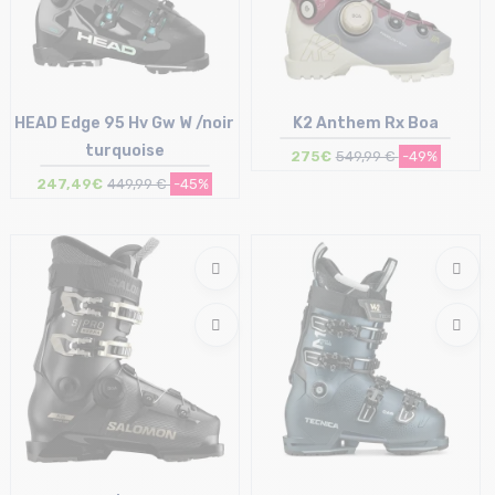
HEAD Edge 95 Hv Gw W /noir
K2 Anthem Rx Boa
turquoise
275€
549,99 €
-49%
247,49€
449,99 €
-45%
Taille en stock
Taille en stock
26/26.5 cm
26/26.5 cm