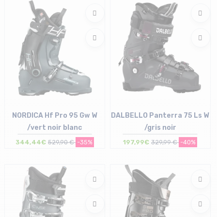
24/24.5 cm
24 cm | 25 cm
NORDICA Hf Pro 95 Gw W
DALBELLO Panterra 75 Ls W
/vert noir blanc
/gris noir
344,44€
529,90 €
-35%
197,99€
329,99 €
-40%
Taille en stock
23/23.5 cm | 24/24.5 cm
Taille en stock
25/25.5 cm | 26/26.5 cm
24/24.5 cm