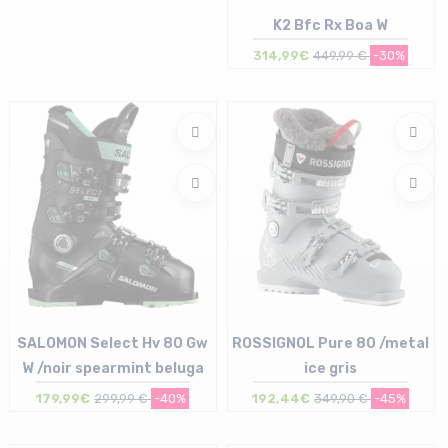
K2 Bfc Rx Boa W
314,99€
449,99 €
-30%
Taille en stock
25/25.5 cm
SALOMON Select Hv 80 Gw
ROSSIGNOL Pure 80 /metal
W /noir spearmint beluga
ice gris
179,99€
299,99 €
-40%
192,44€
349,90 €
-45%
Taille en stock
Taille en stock