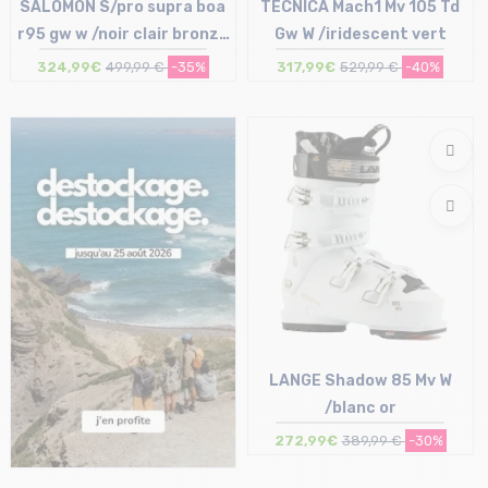
SALOMON S/pro supra boa
TECNICA Mach1 Mv 105 Td
r95 gw w /noir clair bronze
Gw W /iridescent vert
met
324,99€
499,99 €
-35%
317,99€
529,99 €
-40%
Taille en stock
Taille en stock
23/23.5 cm
26 cm
LANGE Shadow 85 Mv W
/blanc or
272,99€
389,99 €
-30%
Taille en stock