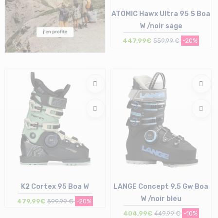
ATOMIC Hawx Ultra 95 S Boa
W /noir sage
447,99€
559,99 €
-20%
Taille en stock
24/24.5 cm | 25/25.5 cm
26/26.5 cm
K2 Cortex 95 Boa W
LANGE Concept 9.5 Gw Boa
W /noir bleu
479,99€
599,99 €
-20%
404,99€
449,99 €
-10%