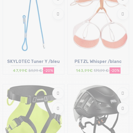
SKYLOTEC Tuner Y /bleu
PETZL Whisper /blanc
47,99€
59,99 €
-20%
143,99€
179,99 €
-20%
Taille en stock
Taille en stock
T.U
XS | S | M | L