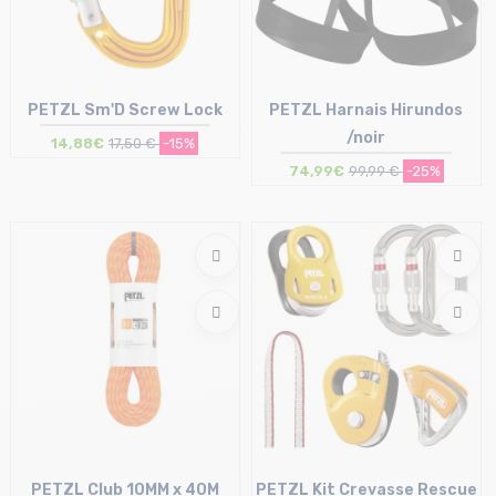
PETZL Sm'D Screw Lock
PETZL Harnais Hirundos
/noir
14,88€
17,50 €
-15%
74,99€
99,99 €
-25%
Taille en stock
Taille en stock
T.U
XS | S | M | L
PETZL Club 10MM x 40M
PETZL Kit Crevasse Rescue