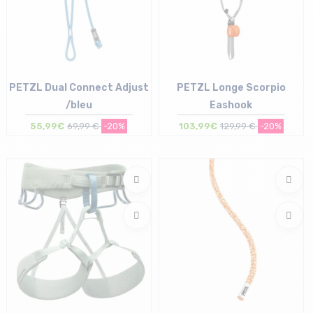
PETZL Dual Connect Adjust
PETZL Longe Scorpio
/bleu
Eashook
55,99€
69,99 €
-20%
103,99€
129,99 €
-20%
Taille en stock
Taille en stock
T.U
T.U