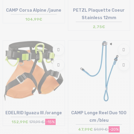
CAMP Corsa Alpine /jaune
PETZL Plaquette Coeur
Stainless 12mm
104,99€
2,75€
Taille en stock
Taille en stock
45 | 55
T.U
EDELRID Iguazu III /orange
CAMP Longe Reel Duo 100
cm /bleu
152,99€
179,99 €
-15%
47,99€
59,99 €
-20%