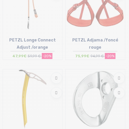
PETZL Longe Connect
PETZL Adjama /foncé
Adjust /orange
rouge
47,99€
59,99 €
-20%
75,99€
94,99 €
-20%
Taille en stock
Taille en stock
T.U
S | M | L