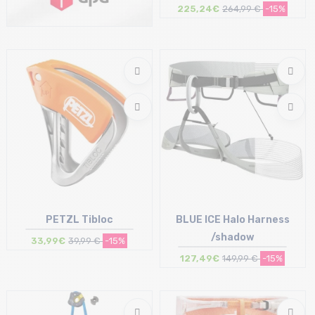
/bleu
225,24€
264,99 €
-15%
Taille en stock
T.U
PETZL Tibloc
BLUE ICE Halo Harness
/shadow
33,99€
39,99 €
-15%
127,49€
149,99 €
-15%
Taille en stock
Taille en stock
T.U
S | M | L