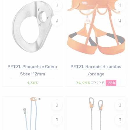
PETZL Plaquette Coeur
PETZL Harnais Hirundos
Steel 12mm
/orange
1,30€
74,99€
99,99 €
-25%
Taille en stock
Taille en stock
T.U
XS | M | L