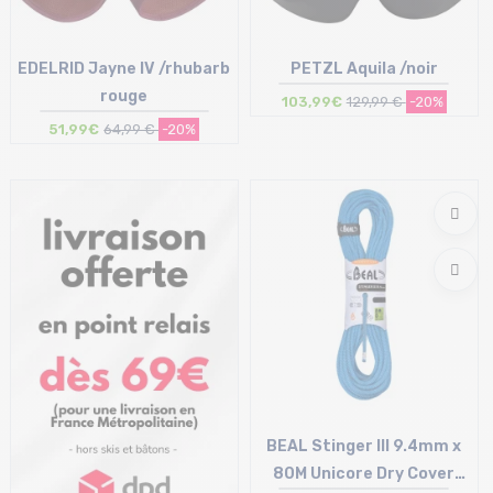
EDELRID Jayne IV /rhubarb
PETZL Aquila /noir
rouge
103,99€
129,99 €
-20%
51,99€
64,99 €
-20%
Taille en stock
Taille en stock
S | L
S | M | XL
BEAL Stinger III 9.4mm x
80M Unicore Dry Cover