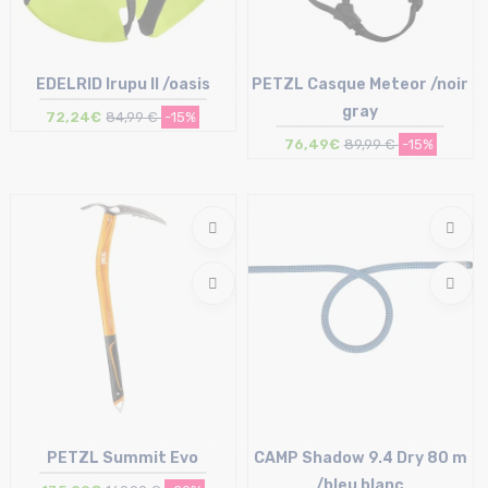
EDELRID Irupu II /oasis
PETZL Casque Meteor /noir
gray
72,24€
84,99 €
-15%
76,49€
89,99 €
-15%
Taille en stock
Taille en stock
T.U
M-L
PETZL Summit Evo
CAMP Shadow 9.4 Dry 80 m
/bleu blanc