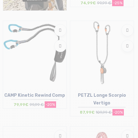
74,99€
99,99 €
-25%
Taille en stock
50 | 75
CAMP Kinetic Rewind Comp
PETZL Longe Scorpio
Vertigo
79,99€
99,99 €
-20%
87,99€
109,99 €
-20%
Taille en stock
Taille en stock
T.U
T.U