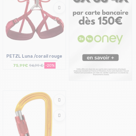
PETZL Luna /corail rouge
75,99€
94,99 €
-20%
Taille en stock
XS | M | L