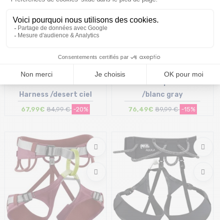
BLACK DIAMOND Solution
PETZL Casque Meteor
Harness /desert ciel
/blanc gray
67,99€
84,99 €
-20%
76,49€
89,99 €
-15%
Taille en stock
Taille en stock
S | M | L
M-L