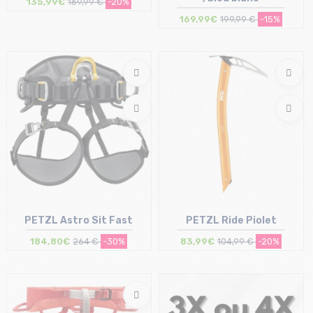
135,99€
169,99 €
-20%
169,99€
199,99 €
-15%
Taille en stock
Taille en stock
52
T.U
PETZL Astro Sit Fast
PETZL Ride Piolet
184,80€
264 €
-30%
83,99€
104,99 €
-20%
Taille en stock
Taille en stock
2
45