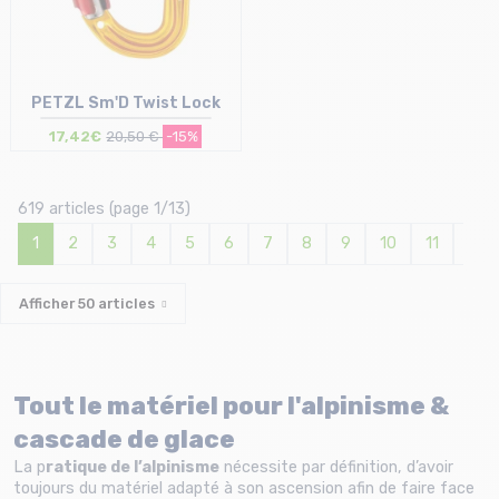
PETZL Sm'D Twist Lock
17,42€
20,50 €
-15%
619 articles (page 1/13)
Taille en stock
T.U
1
2
3
4
5
6
7
8
9
10
11
12
Afficher
50
articles
Tout le matériel pour l'alpinisme &
cascade de glace
La p
ratique de l’alpinisme
nécessite par définition, d’avoir
toujours du matériel adapté à son ascension afin de faire face