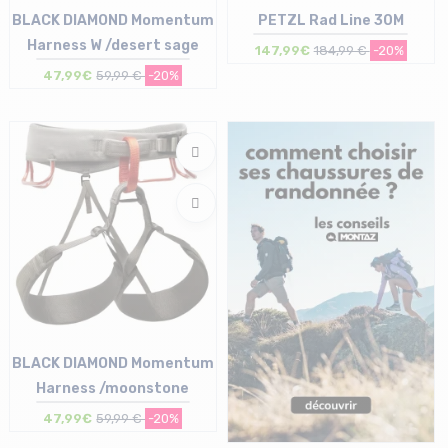
BLACK DIAMOND Momentum
PETZL Rad Line 30M
Harness W /desert sage
147,99€
184,99 €
-20%
47,99€
59,99 €
-20%
Taille en stock
Taille en stock
XS | S | L
T.U
BLACK DIAMOND Momentum
Harness /moonstone
47,99€
59,99 €
-20%