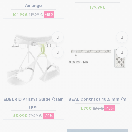
/orange
179,99€
101,99€
119,99 €
-15%
Taille en stock
Taille en stock
T.U
T.U
EDELRID Prisma Guide /clair
BEAL Contract 10.5 mm /m
gris
1,78€
2,10 €
-15%
63,99€
79,99 €
-20%
Taille en stock
Taille en stock