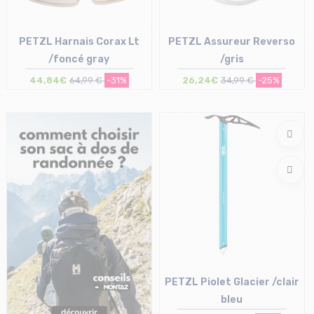
PETZL Harnais Corax Lt
PETZL Assureur Reverso
/foncé gray
/gris
44,84€
64,99 €
-31%
26,24€
34,99 €
-25%
Taille en stock
Taille en stock
S | M | L | XL
T.U
PETZL Piolet Glacier /clair
bleu