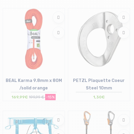
Taille en stock
M | XL
BEAL Karma 9.8mm x 80M
PETZL Plaquette Coeur
/solid orange
Steel 10mm
169,99€
199,99 €
-15%
1,30€
Taille en stock
Taille en stock
T.U
T.U