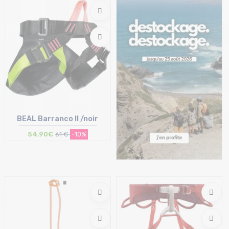
S | L
T.U
BEAL Barranco II /noir
54,90€
61 €
-10%
Taille en stock
T.U