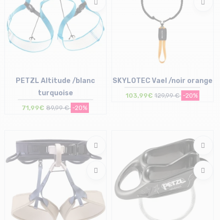
PETZL Altitude /blanc
SKYLOTEC Vael /noir orange
turquoise
103,99€
129,99 €
-20%
71,99€
89,99 €
-20%
Taille en stock
Taille en stock
S-M | M-L | L-XL
T.U