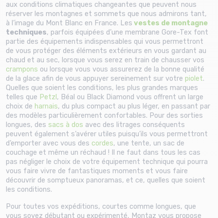
aux conditions climatiques changeantes que peuvent nous
réserver les montagnes et sommets que nous admirons tant,
à l’image du Mont Blanc en France. Les
vestes de montagne
techniques
, parfois équipées d’une membrane
Gore-Tex
font
partie des équipements indispensables qui vous permettront
de vous protéger des éléments extérieurs en vous gardant au
chaud et au sec, lorsque vous serez en train de chausser vos
crampons
ou lorsque vous vous assurerez de la bonne qualité
de la glace afin de vous appuyer sereinement sur votre
piolet
.
Quelles que soient les conditions, les plus grandes marques
telles que
Petzl
,
Béal
ou
Black Diamond
vous offrent un large
choix de
harnais
, du plus compact au plus léger, en passant par
des modèles particulièrement confortables. Pour des sorties
longues, des
sacs à dos
avec des litrages conséquents
peuvent également s’avérer utiles puisqu’ils vous permettront
d’emporter avec vous des
cordes
, une tente, un
sac de
couchage
et même un réchaud ! Il ne faut dans tous les cas
pas négliger le choix de votre équipement technique qui pourra
vous faire vivre de fantastiques moments et vous faire
découvrir de somptueux panoramas, et ce, quelles que soient
les conditions.
Pour toutes vos expéditions, courtes comme longues, que
vous soyez débutant ou expérimenté, Montaz vous propose