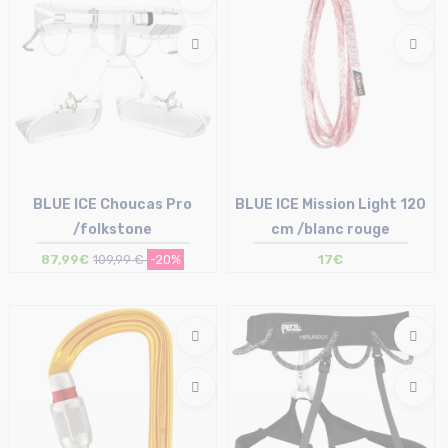
BLUE ICE Choucas Pro
BLUE ICE Mission Light 120
/folkstone
cm /blanc rouge
87,99€
109,99 €
-20%
17€
Taille en stock
Taille en stock
XS | S | L | XL
T.U