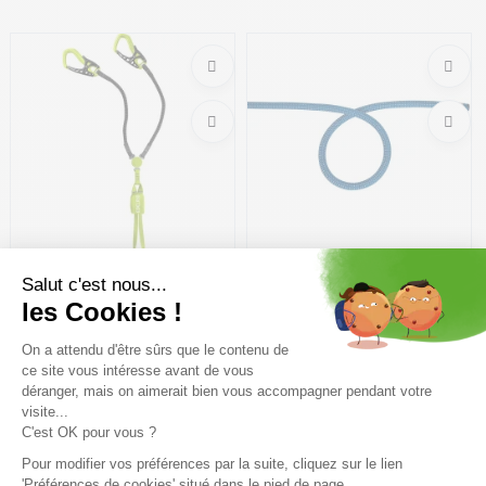
Taille en stock
Taille en stock
1 | 2
T.U
EDELRID Cable Comfort Tri
CAMP Expression 9.8 70 m
/night oasis
/bleu blanc
119,99€
149,99 €
-20%
142,80€
168 €
-15%
Taille en stock
Taille en stock
T.U
T.U