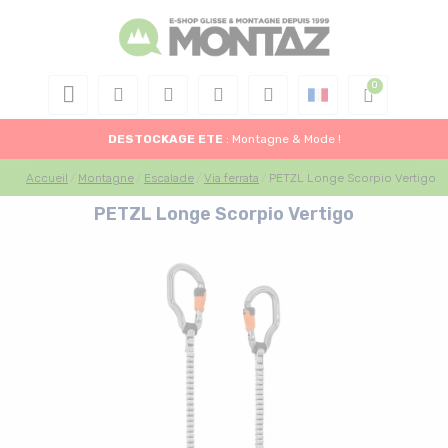
DESTOCKAGE
ETE
: Montagne & Mode !
Accueil
Montagne
Escalade
Via ferrata
PETZL Longe Scorpio Vertigo
PETZL Longe Scorpio Vertigo