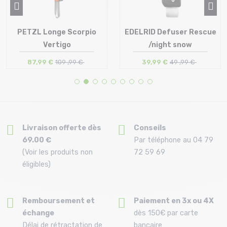
PETZL Longe Scorpio
EDELRID Defuser Rescue
Vertigo
/night snow
87,99 €
109 ,99 €
39,99 €
49 ,99 €
Taille en stock
Taille en stock
T.U
T.U
Livraison offerte dès
Conseils
69.00 €
Par téléphone au 04 79
(Voir les produits non
72 59 69
éligibles)
Remboursement et
Paiement en 3x ou 4X
échange
dès 150€ par carte
Délai de rétractation de
bancaire