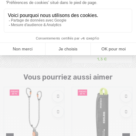
PETZL gant cordex /noir
PETZL Plaquette Coeur
Steel 12mm
49,99 €
1,3 €
Taille en stock
Taille en stock
M | L
T.U
Vous pourriez aussi aimer
PROMO
PROMO
20 %
20 %