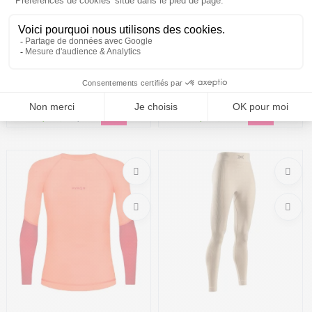
MILLET Drynamic Warm
X BIONIC Invent 4.0 Shirt Ls
Tight W /anthracite gris
W /noir gris
55,99€
69,99 €
-20%
66,75€
89 €
-25%
Taille en stock
Taille en stock
M | L-XL
S | M | L | XL