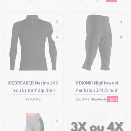
Taille en stock
Taille en stock
L-XL
4/6 ans | 12/14
ICEBREAKER Merino 260
X BIONIC Mightywool
Tech Ls Half Zip /noir
Pantalon 3/4 /x noir
139,99€
82,49€
109,99 €
-25%
Taille en stock
Taille en stock
S | M | L | XL
S | M | L