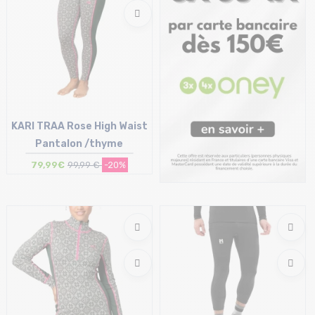
KARI TRAA Rose High Waist
Pantalon /thyme
79,99€
99,99 €
-20%
Taille en stock
M