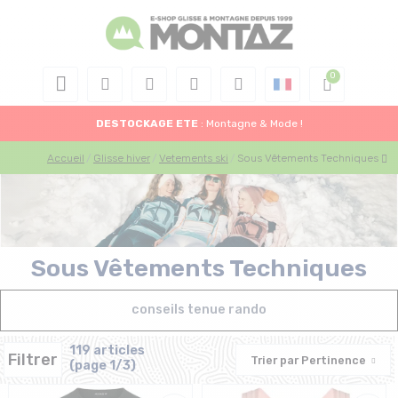
DESTOCKAGE
ETE
: Montagne & Mode !
Accueil
Glisse hiver
Vetements ski
Sous Vêtements Techniques
Sous Vêtements Techniques
conseils tenue rando
119 articles
Filtrer
Trier par
Pertinence
(page 1/3)