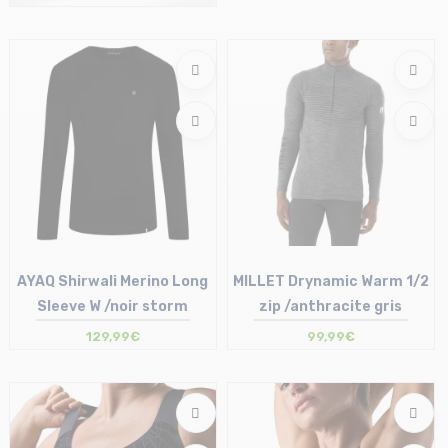
Taille en stock
S-M | XXL
AYAQ Shirwali Merino Long
MILLET Drynamic Warm 1/2
Sleeve W /noir storm
zip /anthracite gris
129,99€
99,99€
Taille en stock
Taille en stock
L-XL
S-M | L-XL | XXL