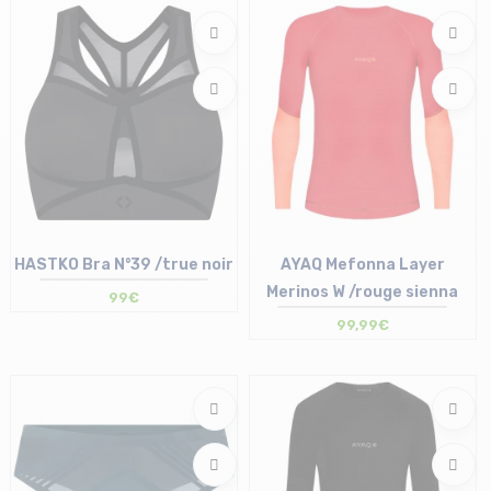
1 | 2 | 3
HASTKO Bra N°39 /true noir
AYAQ Mefonna Layer
Merinos W /rouge sienna
99€
99,99€
Taille en stock
Taille en stock
S | XL
XS | S | M