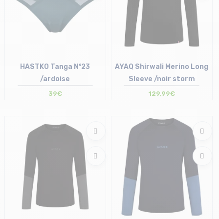
HASTKO Tanga N°23
AYAQ Shirwali Merino Long
/ardoise
Sleeve /noir storm
39€
129,99€
Taille en stock
Taille en stock
1 | 2 | 3
M-L | XL-XXL | XXL