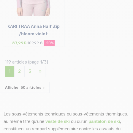
KARI TRAA Anna Half Zip
/bloom violet
87,99€
109,99 €
-20%
Taille en stock
XS | S | M
119 articles (page 1/3)
1
2
3
»
Afficher
50
articles
Les sous-vêtements techniques ou sous-vêtements thermiques, 
au même titre qu’une 
veste de ski
 ou qu’un 
pantalon de ski
, 
constituent un rempart supplémentaire contre les assauts du 