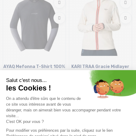
AYAQ Mefonna T-Shirt 100%
KARI TRAA Gracie Midlayer
Mérinos /gris foncé
/bjerk blanc
99,99€
55,99€
69,99 €
-20%
Taille en stock
Taille en stock
S
M