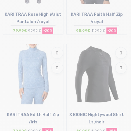
KARI TRAA Rose High Waist
KARI TRAA Faith Half Zip
Pantalon /royal
/royal
79,99€
99,99 €
-20%
95,99€
119,99 €
-20%
Taille en stock
Taille en stock
XS | S | M | L
XS | S
KARI TRAA Edith Half Zip
X BIONIC Mightywool Shirt
/iris
Ls /noir
79,99€
99,99 €
-20%
89,99€
119,99 €
-25%