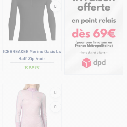
ICEBREAKER Merino Oasis Ls
Half Zip /noir
109,99€
Taille en stock
S | M | XL | XXL