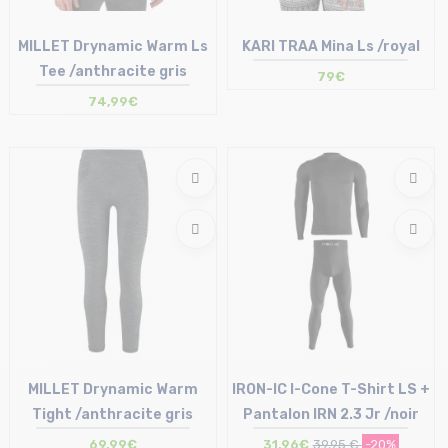
MILLET Drynamic Warm Ls
KARI TRAA Mina Ls /royal
Tee /anthracite gris
79€
74,99€
Taille en stock
Taille en stock
L-XL
S | L
MILLET Drynamic Warm
IRON-IC I-Cone T-Shirt LS +
Tight /anthracite gris
Pantalon IRN 2.3 Jr /noir
69,99€
31,96€
39,95 €
-20%