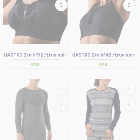
HASTKO Bra N°92 /true noir
HASTKO Bra N°42 /true noir
99€
89€
Taille en stock
B Small | B Medium | C Medium
Taille en stock
C Large | D Small | E Medium | F Large
XS | S | L