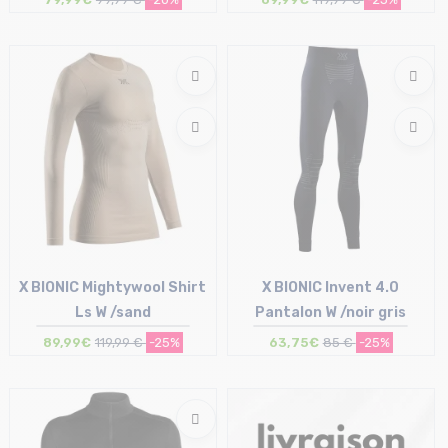
Taille en stock
Taille en stock
S | M
M | XL
X BIONIC Mightywool Shirt
X BIONIC Invent 4.0
Ls W /sand
Pantalon W /noir gris
89,99€
119,99 €
-25%
63,75€
85 €
-25%
Taille en stock
Taille en stock
S | M
S | M | L