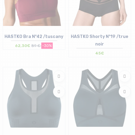
HASTKO Bra N°42 /tuscany
HASTKO Shorty N°19 /true
noir
62,30€
89 €
-30%
45€
Taille en stock
Taille en stock
XS | S | XL
1 | 2 | 3