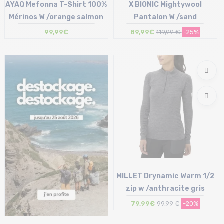
AYAQ Mefonna T-Shirt 100%
X BIONIC Mightywool
Mérinos W /orange salmon
Pantalon W /sand
99,99€
89,99€
119,99 €
-25%
Taille en stock
Taille en stock
XS | S
S
MILLET Drynamic Warm 1/2
zip w /anthracite gris
79,99€
99,99 €
-20%
Taille en stock