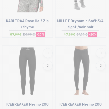
KARI TRAA Rose Half Zip
MILLET Drynamic Soft 3/4
/thyme
tight /noir noir
87,99€
109,99 €
-20%
47,99€
59,99 €
-20%
Taille en stock
Taille en stock
XS | L
S-M
ICEBREAKER Merino 200
ICEBREAKER Merino 200