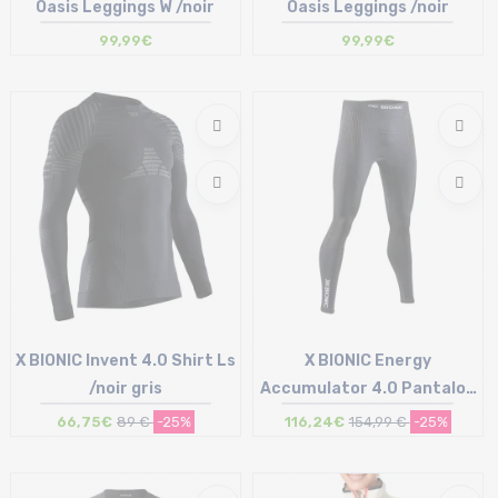
Oasis Leggings W /noir
Oasis Leggings /noir
99,99€
99,99€
Taille en stock
Taille en stock
XS | S | M | L | XL
S
X BIONIC Invent 4.0 Shirt Ls
X BIONIC Energy
/noir gris
Accumulator 4.0 Pantalon
/opal noir arctic blanc
66,75€
89 €
-25%
116,24€
154,99 €
-25%
Taille en stock
Taille en stock
L
M | L