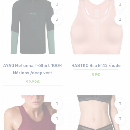
AYAQ Mefonna T-Shirt 100%
HASTKO Bra N°42 /nude
Mérinos /deep vert
89€
99,99€
Taille en stock
Taille en stock
S
XS | S | L