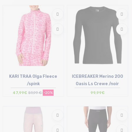
L-XL
KARI TRAA Olga Fleece
ICEBREAKER Merino 200
/spink
Oasis Ls Crewe /noir
47,99€
59,99 €
-20%
99,99€
Taille en stock
Taille en stock
L
S