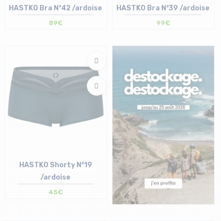
HASTKO Bra N°42 /ardoise
HASTKO Bra N°39 /ardoise
89€
99€
Taille en stock
Taille en stock
S | L | XL
M | L | XL
HASTKO Shorty N°19
/ardoise
45€
Taille en stock