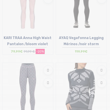
KARI TRAA Anna High Waist
AYAQ Vegafonna Legging
Pantalon /bloom violet
Mérinos /noir storm
79,99€
99,99 €
-20%
119,99€
Taille en stock
Taille en stock
XS | S | M
M-L | XS-S