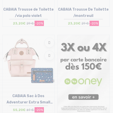
CABAIA Trousse de Toilette
CABAIA Trousse De Toilette
/via polo violet
/montreuil
23,20€
29 €
-20%
23,20€
29 €
-20%
Taille en stock
Taille en stock
T.U
T.U
CABAIA Sac à Dos
Adventurer Extra Small
/queretaro
55,20€
69 €
-20%