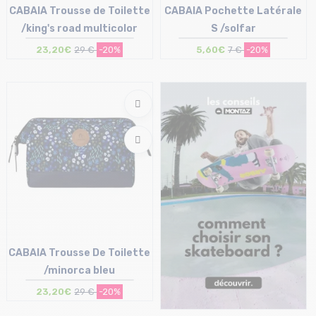
CABAIA Trousse de Toilette
CABAIA Pochette Latérale
/king's road multicolor
S /solfar
23,20€
29 €
-20%
5,60€
7 €
-20%
Taille en stock
Taille en stock
T.U
T.U
CABAIA Trousse De Toilette
/minorca bleu
23,20€
29 €
-20%