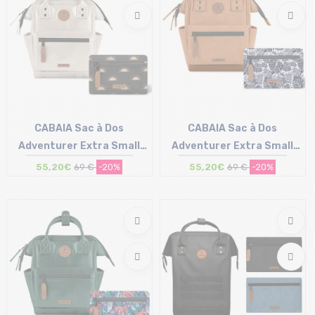
CABAIA Sac à Dos
CABAIA Sac à Dos
Adventurer Extra Small
Adventurer Extra Small
/honolulu
/moscow
55,20€
69 €
-20%
55,20€
69 €
-20%
Taille en stock
Taille en stock
T.U
T.U