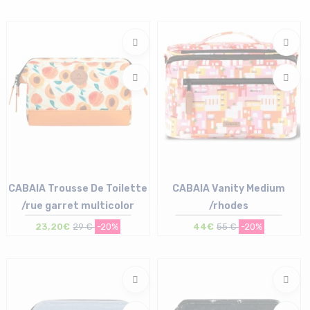
Taille en stock
Taille en stock
T.U
T.U
CABAIA Trousse De Toilette
CABAIA Vanity Medium
/rue garret multicolor
/rhodes
23,20€
29 €
-20%
44€
55 €
-20%
Taille en stock
Taille en stock
T.U
T.U