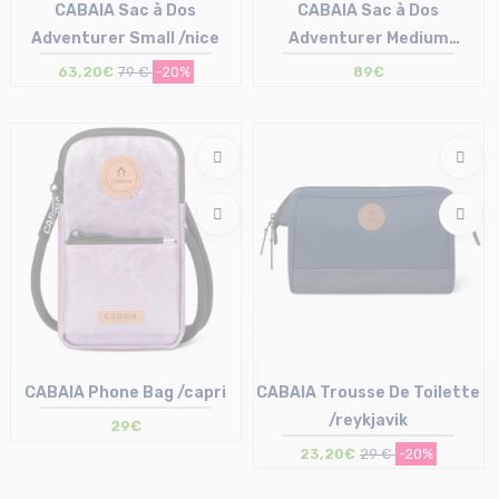
CABAIA Sac à Dos
CABAIA Sac à Dos
Adventurer Small /nice
Adventurer Medium
/arequipa
63,20€
79 €
-20%
89€
Taille en stock
Taille en stock
T.U
T.U
CABAIA Phone Bag /capri
CABAIA Trousse De Toilette
/reykjavik
29€
23,20€
29 €
-20%
Taille en stock
Taille en stock