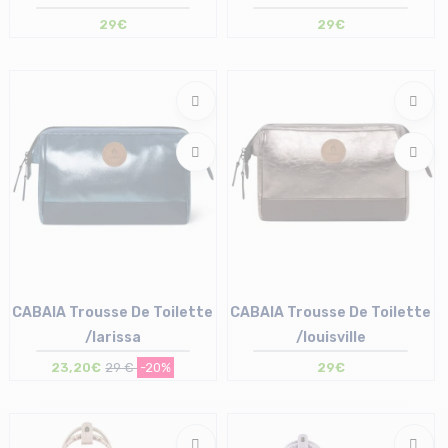
29€
29€
Taille en stock
Taille en stock
T.U
T.U
CABAIA Trousse De Toilette
CABAIA Trousse De Toilette
/larissa
/louisville
23,20€
29 €
-20%
29€
Taille en stock
Taille en stock
T.U
T.U