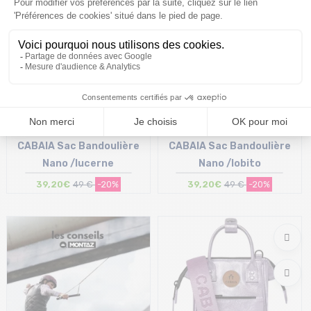
CABAIA Sac Bandoulière
CABAIA Sac Bandoulière
Nano /lucerne
Nano /lobito
39,20€
49 €
-20%
39,20€
49 €
-20%
Taille en stock
Taille en stock
T.U
T.U