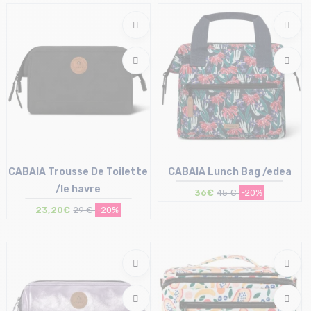
T.U
T.U
CABAIA Trousse De Toilette
CABAIA Lunch Bag /edea
/le havre
36€
45 €
-20%
23,20€
29 €
-20%
Taille en stock
Taille en stock
T.U
T.U