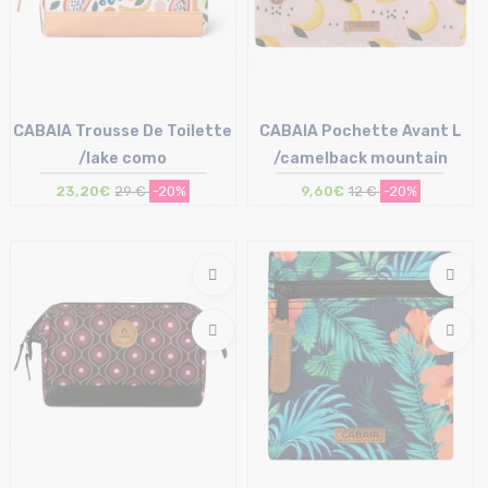
CABAIA Trousse De Toilette
CABAIA Pochette Avant L
/lake como
/camelback mountain
23,20€
29 €
-20%
9,60€
12 €
-20%
Taille en stock
Taille en stock
T.U
T.U