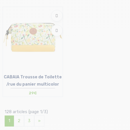
Taille en stock
T.U
CABAIA Trousse de Toilette
/rue du panier multicolor
29€
Taille en stock
T.U
128 articles (page 1/3)
1
2
3
»