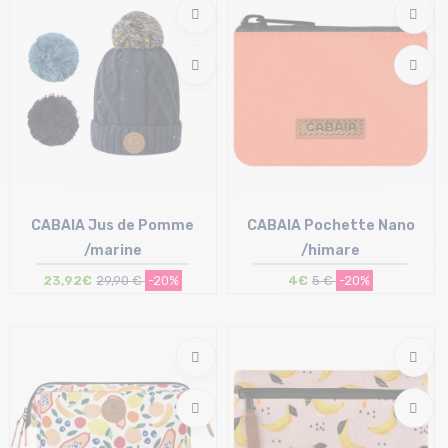
Taille en stock
Taille en stock
T.U
T.U
CABAIA Jus de Pomme
CABAIA Pochette Nano
/marine
/himare
23,92€
29,90 €
-20%
4€
5 €
-20%
Taille en stock
Taille en stock
T.U
T.U