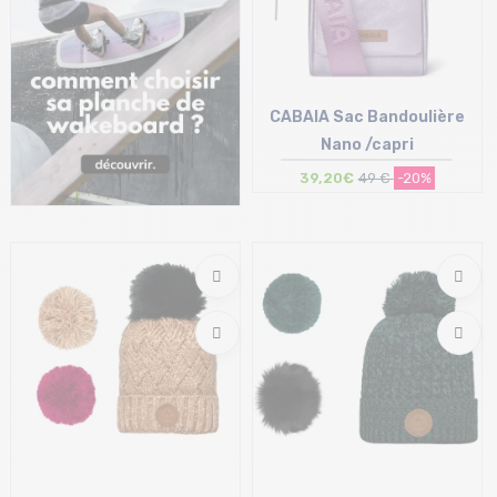
CABAIA Sac Bandoulière
Nano /capri
39,20€
49 €
-20%
Taille en stock
T.U