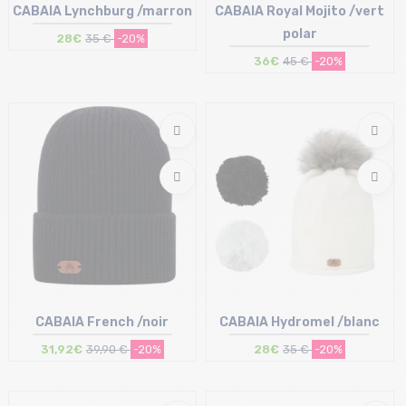
CABAIA Lynchburg /marron
CABAIA Royal Mojito /vert
polar
28€
35 €
-20%
36€
45 €
-20%
Taille en stock
Taille en stock
T.U
T.U
CABAIA French /noir
CABAIA Hydromel /blanc
31,92€
39,90 €
-20%
28€
35 €
-20%