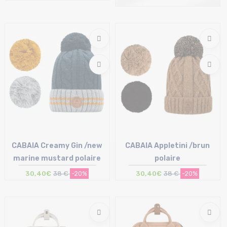
Taille en stock
T.U
CABAIA Creamy Gin /new
CABAIA Appletini /brun
marine mustard polaire
polaire
30,40€
38 €
-20%
30,40€
38 €
-20%
Taille en stock
Taille en stock
T.U
T.U