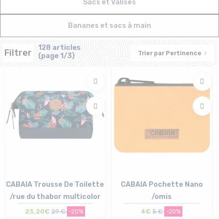
Sacs et Valises
Bananes et sacs à main
128 articles
Filtrer
Trier par
Pertinence
(page 1/3)
CABAIA Trousse De Toilette
CABAIA Pochette Nano
/rue du thabor multicolor
/omis
23,20€
29 €
-20%
4€
5 €
-20%