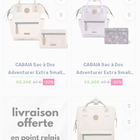
CABAIA Sac à Dos
CABAIA Sac à Dos
Adventurer Extra Small
Adventurer Extra Small
/alger
/capri
55,20€
69 €
-20%
55,20€
69 €
-20%
Taille en stock
Taille en stock
T.U
T.U