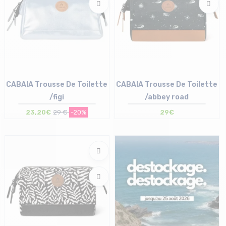
CABAIA Trousse De Toilette
CABAIA Trousse De Toilette
/figi
/abbey road
23,20€
29 €
-20%
29€
Taille en stock
Taille en stock
T.U
T.U