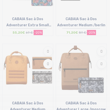
CABAIA Sac à Dos
CABAIA Sac à Dos
Adventurer Extra Small
Adventurer Medium /berlin
/lucerne
55,20€
69 €
-20%
71,20€
89 €
-20%
Taille en stock
Taille en stock
T.U
T.U
CABAIA Sac à Dos
CABAIA Sac à Dos
Adventurer Medium
Adventurer Large /moscow