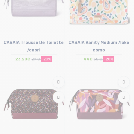
CABAIA Trousse De Toilette
CABAIA Vanity Medium /lake
/capri
como
23,20€
29 €
-20%
44€
55 €
-20%
Taille en stock
Taille en stock
T.U
T.U