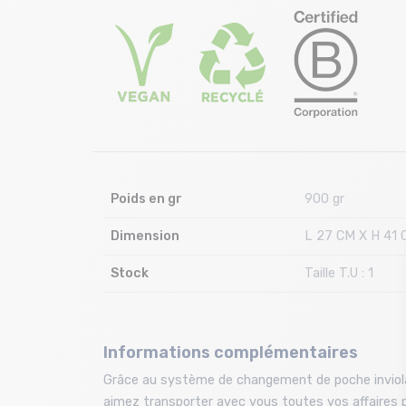
Poids en gr
900 gr
Dimension
L 27 CM X H 41 
Stock
Taille T.U : 1
Informations complémentaires
Grâce au système de changement de poche inviol
aimez transporter avec vous toutes vos affaires p