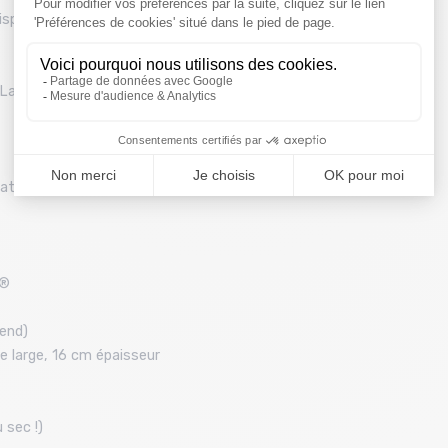
ispose de la certification EVE VEGAN.
Largeur 23 cm x Epaisseur 2 cm)
dations
E®
 end)
e large, 16 cm épaisseur
 sec !)