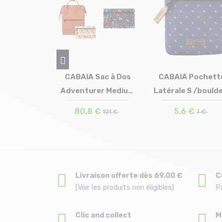
IA Sac à Dos
CABAIA Pochette
CABAIA Poche
turer Medium
Latérale S /boulders
Avant L /rue d
ille en stock
Taille en stock
Taille en stoc
T.U
T.U
T.U
/tanta...
beach
hotte
,8 €
5,6 €
9,6 €
101 €
7 €
12 €
Livraison offerte dès 69.00 €
C
(Voir les produits non éligibles)
P
Clic and collect
M