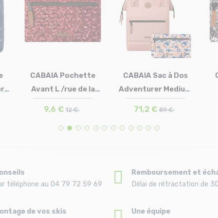
tte
CABAIA Sac à Dos
CABAIA Pochette
e la
Adventurer Medium
Avant L /gorki
k
Taille en stock
Taille en stock
T.U
T.U
/san mi...
71,2 €
9,6 €
89 €
12 €
onseils
Remboursement et éch
ar téléphone au 04 79 72 59 69
Délai de rétractation de 30
ontage de vos skis
Une équipe