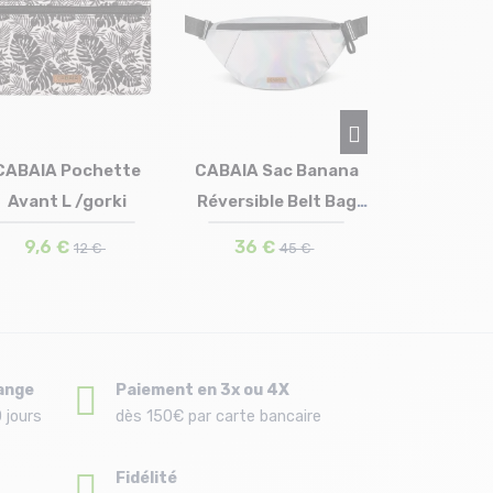
CABAIA Trousse De
CABAIA
Toilette Medium /rue
Advent
du...
/c
29 €
79,
CABAIA Sac Banana
Réversible Belt Bag
Taille en stock
T.U
Medi...
36 €
45 €
ange
Paiement en 3x ou 4X
 jours
dès 150€ par carte bancaire
Fidélité