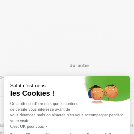
Garantie
CM X P 16 CM
Matiere
Marque
able et breveté (système
MOLLE
) vous pouvez personnaliser votre 
référées !