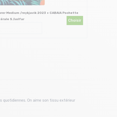
rer Medium /reykjavik 2023 + CABAIA Pochette
CABA
érale S /solfar
Choisir
s quotidiennes. On aime son tissu extérieur