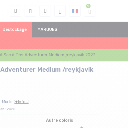
Destockage
MARQUES
A Sac à Dos Adventurer Medium /reykjavik 2023
 Adventurer Medium /reykjavik
- Mixte
(
+Info...
)
son : 2025
Autre coloris