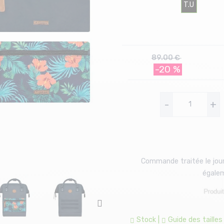
T.U
89.00 €
-20 %
-
+
Commande traitée le jour
égalem
Stock
|
Guide des tailles