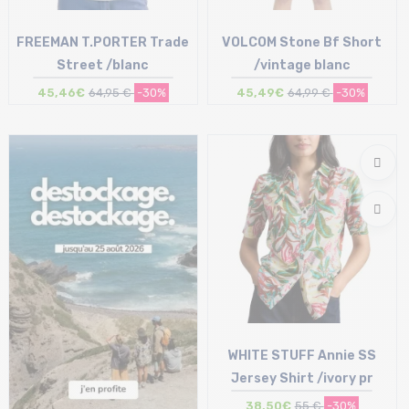
FREEMAN T.PORTER Trade
VOLCOM Stone Bf Short
Street /blanc
/vintage blanc
45,46€
64,95 €
-30%
45,49€
64,99 €
-30%
Taille en stock
Taille en stock
S
26 | 27 | 29
WHITE STUFF Annie SS
Jersey Shirt /ivory pr
38,50€
55 €
-30%