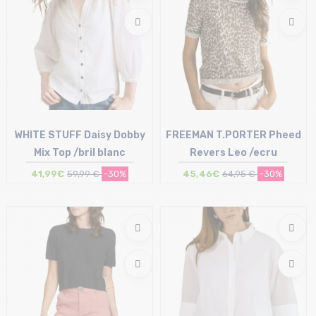
WHITE STUFF Daisy Dobby
FREEMAN T.PORTER Pheed
Mix Top /bril blanc
Revers Leo /ecru
41,99€
59,99 €
-30%
45,46€
64,95 €
-30%
Taille en stock
Taille en stock
40 (UK12)
S