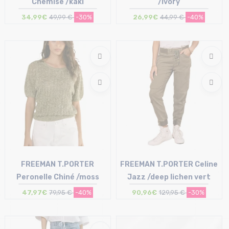
Chemise /kaki
/ivory
34,99€
49,99 €
-30%
26,99€
44,99 €
-40%
Taille en stock
Taille en stock
S
L
FREEMAN T.PORTER
FREEMAN T.PORTER Celine
Peronelle Chiné /moss
Jazz /deep lichen vert
47,97€
79,95 €
-40%
90,96€
129,95 €
-30%
Taille en stock
Taille en stock
XS | S | M | L
25 | 27 | 28 | 29