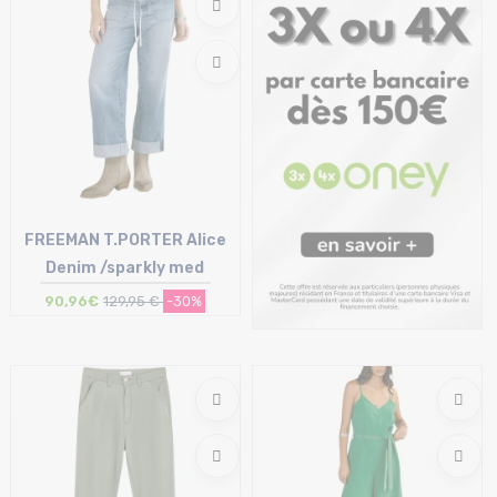
FREEMAN T.PORTER Alice
Denim /sparkly med
90,96€
129,95 €
-30%
Taille en stock
26 | 27 | 29 | 30