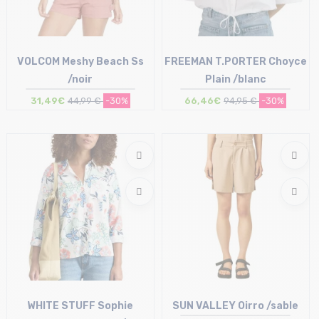
VOLCOM Meshy Beach Ss
FREEMAN T.PORTER Choyce
/noir
Plain /blanc
31,49€
44,99 €
-30%
66,46€
94,95 €
-30%
Taille en stock
Taille en stock
S | M
S | M
WHITE STUFF Sophie
SUN VALLEY Oirro /sable