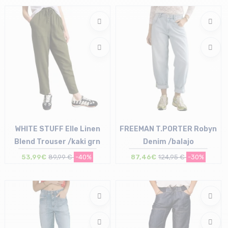
38 (UK10) | 40 (UK12)
WHITE STUFF Elle Linen
FREEMAN T.PORTER Robyn
Blend Trouser /kaki grn
Denim /balajo
53,99€
89,99 €
-40%
87,46€
124,95 €
-30%
Taille en stock
Taille en stock
36 (UK 8) | 40 (UK12)
27 | 28 | 29 | 30