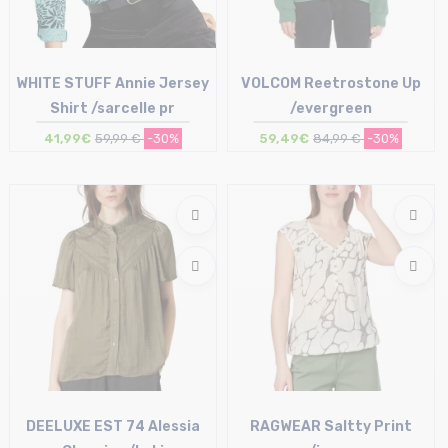
WHITE STUFF Annie Jersey
VOLCOM Reetrostone Up
Shirt /sarcelle pr
/evergreen
41,99€
59,99 €
-30%
59,49€
84,99 €
-30%
Taille en stock
Taille en stock
36 (UK 8) | 42 (UK14)
XS | L
DEELUXE EST 74 Alessia
RAGWEAR Saltty Print