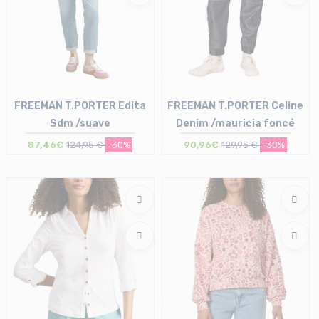
FREEMAN T.PORTER Edita
FREEMAN T.PORTER Celine
Sdm /suave
Denim /mauricia foncé
87,46€
124,95 €
-30%
90,96€
129,95 €
-30%
Taille en stock
Taille en stock
26 | 27 | 29 | 31
25 | 26 | 27