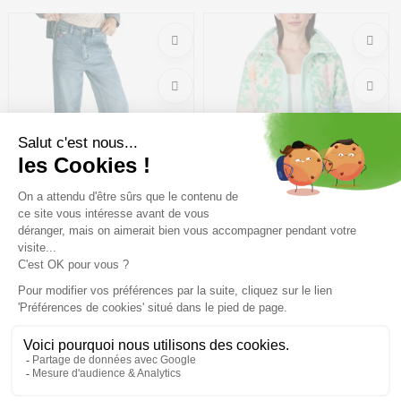
Taille en stock
Taille en stock
26 | 27 | 28
M
FREEMAN T.PORTER Rosalia
RAGWEAR Nordicka Print
Denim /wonder med
/menthe combo
76,96€
109,95 €
-30%
62,99€
89,99 €
-30%
Taille en stock
Taille en stock
25 | 26 | 27 | 29
XS | S | L