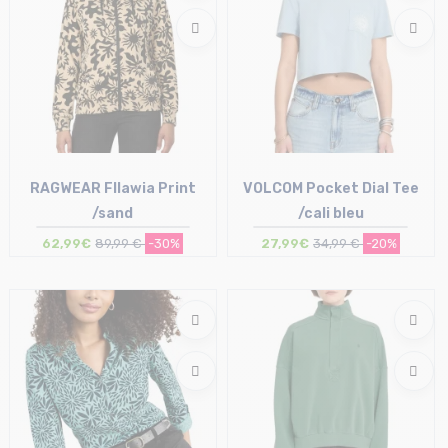
RAGWEAR Fllawia Print
VOLCOM Pocket Dial Tee
/sand
/cali bleu
62,99€
89,99 €
-30%
27,99€
34,99 €
-20%
Taille en stock
Taille en stock
S | M | L
XS