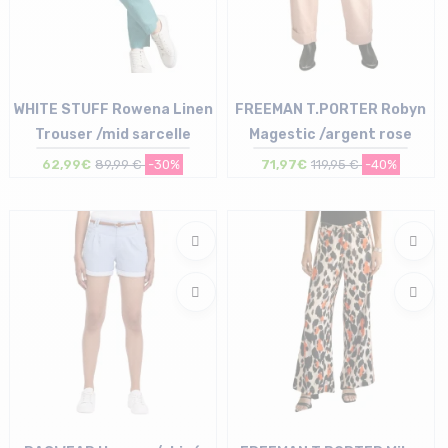
WHITE STUFF Rowena Linen
FREEMAN T.PORTER Robyn
Trouser /mid sarcelle
Magestic /argent rose
62,99€
89,99 €
-30%
71,97€
119,95 €
-40%
Taille en stock
Taille en stock
36 (UK 8)
25 | 27 | 28 | 29 | 30 | 31