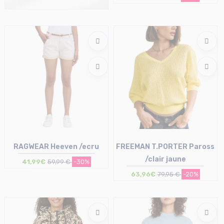
Taille en stock
L
RAGWEAR Heeven /ecru
FREEMAN T.PORTER Paross
/clair jaune
41,99€
59,99 €
-30%
63,96€
79,95 €
-20%
Taille en stock
Taille en stock
28
S