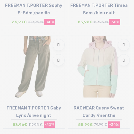
FREEMAN T.PORTER Sophy
FREEMAN T.PORTER Timea
S-Sdm /pacific
Sdm /bleu nuit
65,97€
109,95 €
-40%
83,96€
119,95 €
-30%
Taille en stock
Taille en stock
XS | S | L
26 | 27 | 28
FREEMAN T.PORTER Gaby
RAGWEAR Queny Sweat
Lynx /olive night
Cordy /menthe
83,96€
119,95 €
-30%
55,99€
79,99 €
-30%