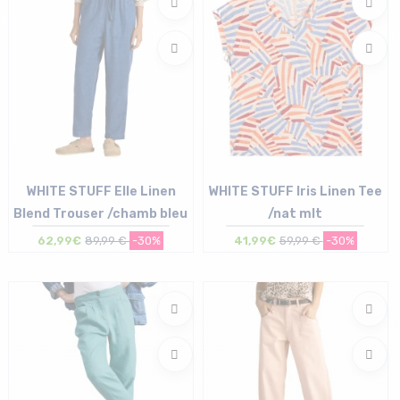
WHITE STUFF Elle Linen
WHITE STUFF Iris Linen Tee
Blend Trouser /chamb bleu
/nat mlt
62,99€
89,99 €
-30%
41,99€
59,99 €
-30%
Taille en stock
Taille en stock
38 (UK10) | 40 (UK12) | 42 (UK14)
38 (UK10) | 40 (UK12)