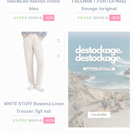
RAGWEAR Heeven /chiné
FREEMAN T.PORTER Miley
bleu
Savage /original
41,99€
59,99 €
-30%
90,96€
129,95 €
-30%
Taille en stock
Taille en stock
28 | 29
25
WHITE STUFF Rowena Linen
Trouser /lgt nat
53,99€
89,99 €
-40%
Taille en stock