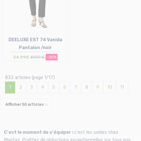
DEELUXE EST 74 Vanida
Pantalon /noir
34,99€
49,99 €
-30%
Taille en stock
40
832 articles (page 1/17)
1
2
3
4
5
6
7
8
9
10
11
12
Afficher
50
articles
C'est le moment de s'équiper :
c
'est les soldes chez
Montaz.
Profitez de réductions exceptionnelles sur tous nos