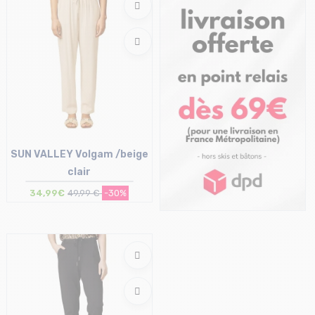
SUN VALLEY Volgam /beige
clair
34,99€
49,99 €
-30%
Taille en stock
S | L