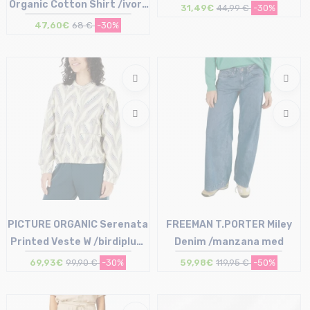
Organic Cotton Shirt /ivory
31,49€
44,99 €
-30%
mlt
47,60€
68 €
-30%
Taille en stock
Taille en stock
42 (UK14)
S | M | XL
PICTURE ORGANIC Serenata
FREEMAN T.PORTER Miley
Printed Veste W /birdiplum
Denim /manzana med
motif
69,93€
99,90 €
-30%
59,98€
119,95 €
-50%
Taille en stock
Taille en stock
S | M
26 | 27 | 28 | 29