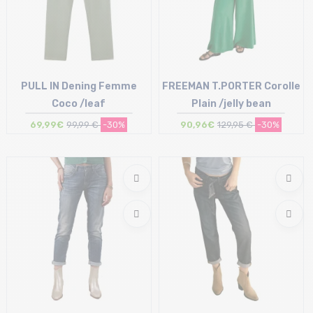
PULL IN Dening Femme
FREEMAN T.PORTER Corolle
Coco /leaf
Plain /jelly bean
69,99€
99,99 €
-30%
90,96€
129,95 €
-30%
Taille en stock
Taille en stock
S | M | L
M