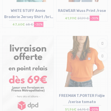
WHITE STUFF Annie
RAGWEAR Wuss Print /rose
Broderie Jersey Shirt /bril
41,99€
59,99 €
-30%
blanc
47,60€
68 €
-30%
Taille en stock
Taille en stock
40 (UK12) | 44 (UK16)
M
FREEMAN T.PORTER Fidjie
/cerise tomato
51,96€
64,95 €
-20%