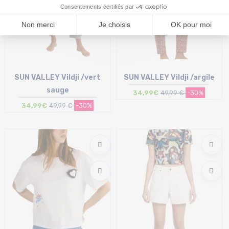
SUN VALLEY Vildji /vert
SUN VALLEY Vildji /argile
sauge
34,99€
49,99 €
-30%
34,99€
49,99 €
-30%
Taille en stock
Taille en stock
L | XL
XS