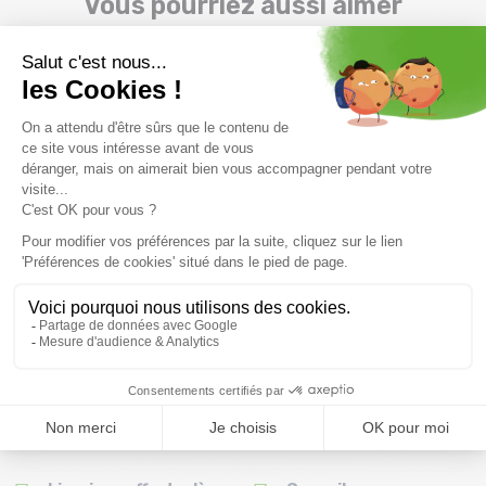
Vous pourriez aussi aimer
BARTS Wyoni Beanie
BARTS Witzia Beanie /gris
/marine
chiné
29,99 €
29,99 €
Taille en stock
Taille en stock
T.U
T.U