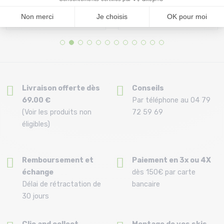
/clair marron
Lined Beanie /mar...
29,99 €
39,99 €
Taille en stock
Taille en stock
T.U
T.U
Livraison offerte dès
Conseils
69.00 €
Par téléphone au 04 79
(Voir les produits non
72 59 69
éligibles)
Remboursement et
Paiement en 3x ou 4X
échange
dès 150€ par carte
Délai de rétractation de
bancaire
30 jours