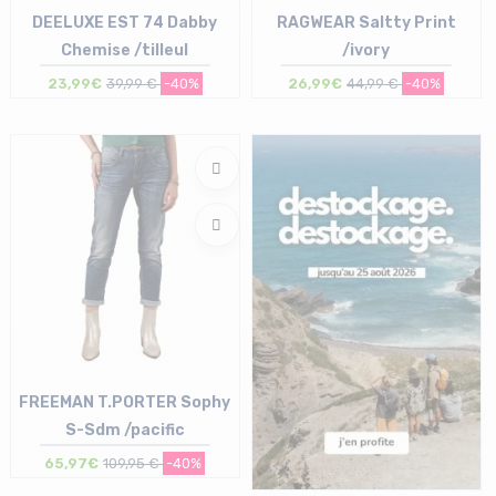
DEELUXE EST 74 Dabby
RAGWEAR Saltty Print
Chemise /tilleul
/ivory
23,99€
39,99 €
-40%
26,99€
44,99 €
-40%
Taille en stock
Taille en stock
L
L
FREEMAN T.PORTER Sophy
S-Sdm /pacific
65,97€
109,95 €
-40%