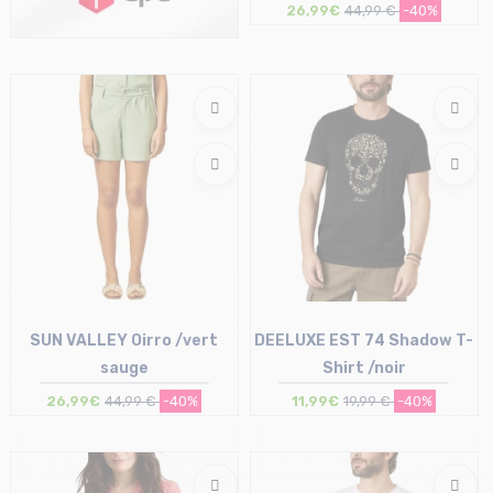
26,99€
44,99 €
-40%
Taille en stock
XS | S | M
SUN VALLEY Oirro /vert
DEELUXE EST 74 Shadow T-
sauge
Shirt /noir
26,99€
44,99 €
-40%
11,99€
19,99 €
-40%
Taille en stock
Taille en stock
XS | M
S | L