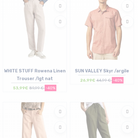
WHITE STUFF Rowena Linen
SUN VALLEY Skyr /argile
Trouser /lgt nat
26,99€
44,99 €
-40%
53,99€
89,99 €
-40%
Taille en stock
Taille en stock
38 (UK10) | 40 (UK12)
S