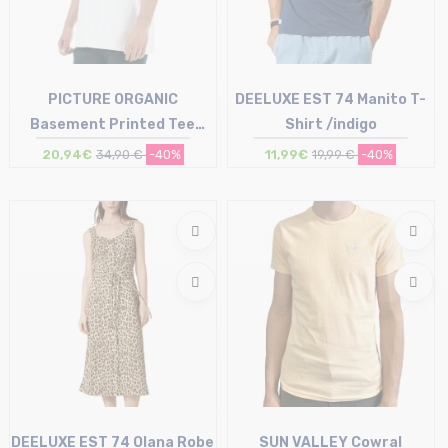
PICTURE ORGANIC
DEELUXE EST 74 Manito T-
Basement Printed Tee
Shirt /indigo
/blanc
20,94€
34,90 €
-40%
11,99€
19,99 €
-40%
Taille en stock
Taille en stock
S | XL
M | XL | XXL
DEELUXE EST 74 Olana Robe
SUN VALLEY Cowral