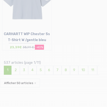
CARHARTT WIP Chester Ss
T-Shirt W /gentle bleu
23,39€
38,99 €
-40%
Taille en stock
XS | S | M
537 articles (page 1/11)
1
2
3
4
5
6
7
8
9
10
11
»
Afficher
50
articles