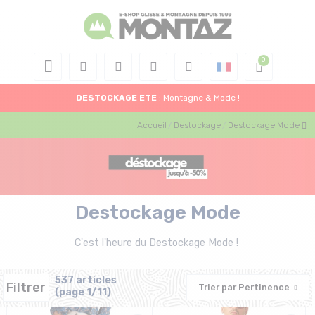
DESTOCKAGE
ETE
: Montagne & Mode !
Accueil
Destockage
Destockage Mode
Destockage Mode
C'est l'heure du Destockage Mode !
537 articles
Filtrer
Trier par
Pertinence
(page 1/11)