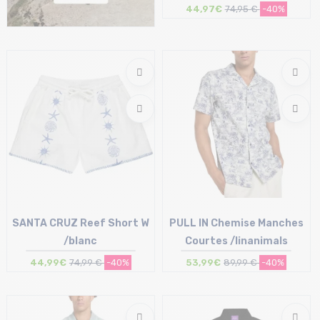
44,97€
74,95 €
-40%
Taille en stock
S | L
SANTA CRUZ Reef Short W
PULL IN Chemise Manches
/blanc
Courtes /linanimals
44,99€
74,99 €
-40%
53,99€
89,99 €
-40%
Taille en stock
Taille en stock
S | M
M | L | XL