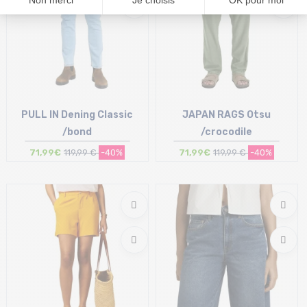
PULL IN Dening Classic
JAPAN RAGS Otsu
/bond
/crocodile
71,99€
119,99 €
-40%
71,99€
119,99 €
-40%
Taille en stock
Taille en stock
S | M | XL
34