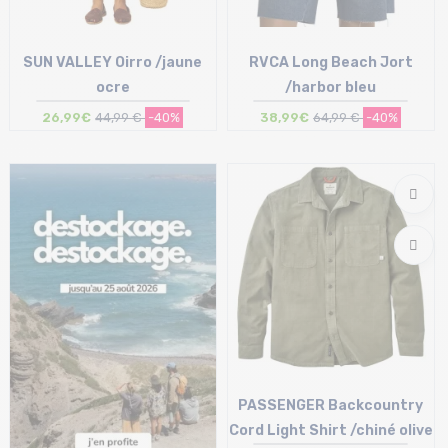
SUN VALLEY Oirro /jaune
RVCA Long Beach Jort
ocre
/harbor bleu
26,99€
44,99 €
-40%
38,99€
64,99 €
-40%
Taille en stock
Taille en stock
S | M
25 | 26
PASSENGER Backcountry
Cord Light Shirt /chiné olive