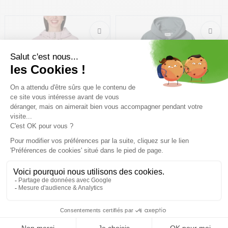
Taille en stock
Taille en stock
S | M | XL
S | M | XL
RAGWEAR Queny Cordy
CARHARTT WIP Hooded
/menthe
Chase Sweat /cozy bleu or
65,99€
109,99 €
-40%
53,39€
88,99 €
-40%
Taille en stock
Taille en stock
L
S | L | XL