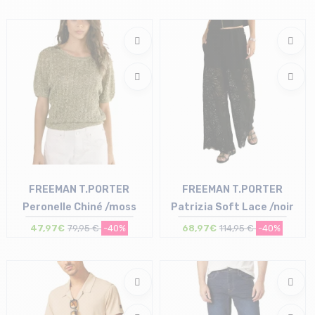
Taille en stock
XS | S | L
FREEMAN T.PORTER
FREEMAN T.PORTER
Peronelle Chiné /moss
Patrizia Soft Lace /noir
47,97€
79,95 €
-40%
68,97€
114,95 €
-40%
Taille en stock
Taille en stock
XS | S | M | L
M