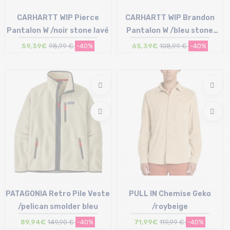
CARHARTT WIP Pierce
CARHARTT WIP Brandon
Pantalon W /noir stone lavé
Pantalon W /bleu stone
bleached
59,39€
98,99 €
-40%
65,39€
108,99 €
-40%
Taille en stock
Taille en stock
24 | 25 | 26
XS | S | M
PATAGONIA Retro Pile Veste
PULL IN Chemise Geko
/pelican smolder bleu
/roybeige
89,94€
149,90 €
-40%
71,99€
119,99 €
-40%