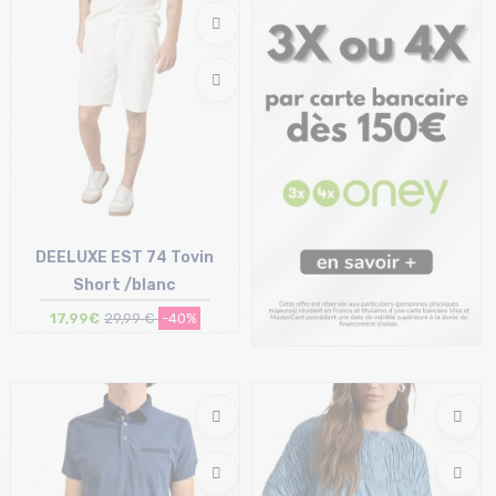
29 | 31 | 36
40 | 42
DEELUXE EST 74 Tovin
Short /blanc
17,99€
29,99 €
-40%
Taille en stock
M