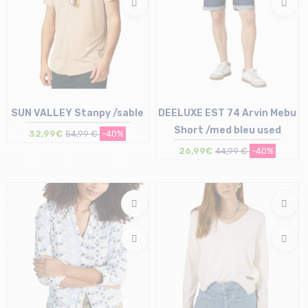
SUN VALLEY Stanpy /sable
DEELUXE EST 74 Arvin Mebu
Short /med bleu used
32,99€
54,99 €
-40%
26,99€
44,99 €
-40%
Taille en stock
Taille en stock
M
32 | 33