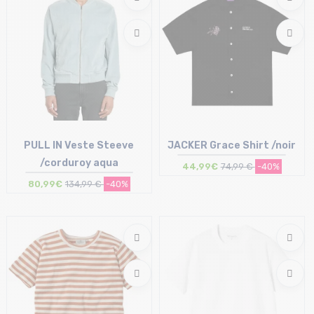
PULL IN Veste Steeve
JACKER Grace Shirt /noir
/corduroy aqua
44,99€
74,99 €
-40%
80,99€
134,99 €
-40%
Taille en stock
Taille en stock
S | L
M