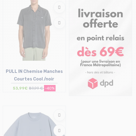
XS | S | M
L | XL
PULL IN Chemise Manches
Courtes Cool /noir
53,99€
89,99 €
-40%
Taille en stock
L