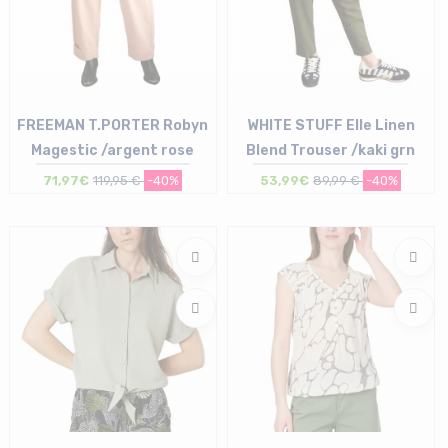
FREEMAN T.PORTER Robyn
WHITE STUFF Elle Linen
Magestic /argent rose
Blend Trouser /kaki grn
71,97€
119,95 €
-40%
53,99€
89,99 €
-40%
Taille en stock
Taille en stock
25 | 27 | 28 | 29 | 30 | 31
36 (UK 8) | 40 (UK12)