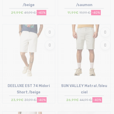
/beige
/saumon
29,99€
49,99 €
-40%
11,99€
19,99 €
-40%
Taille en stock
Taille en stock
XS | S
M | L | XXL
DEELUXE EST 74 Midori
SUN VALLEY Matral /bleu
Short /beige
ciel
23,99€
39,99 €
-40%
26,99€
44,99 €
-40%
Taille en stock
Taille en stock