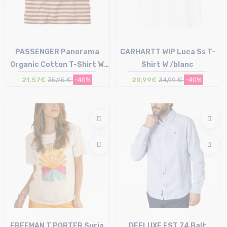
PASSENGER Panorama
CARHARTT WIP Luca Ss T-
Organic Cotton T-Shirt W
Shirt W /blanc
/glazed ginger
21,57€
35,95 €
-40%
20,99€
34,99 €
-40%
Taille en stock
Taille en stock
S
XS | S
FREEMAN T.PORTER Suria
DEELUXE EST 74 Balt