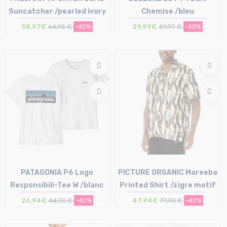
Suncatcher /pearled ivory
Chemise /bleu
38,97€
64,95 €
-40%
29,99€
49,99 €
-40%
Taille en stock
Taille en stock
M | L
S | M | L | XXL
PATAGONIA P6 Logo
PICTURE ORGANIC Mareeba
Responsibili-Tee W /blanc
Printed Shirt /zigre motif
26,94€
44,90 €
-40%
47,94€
79,90 €
-40%
Taille en stock
Taille en stock