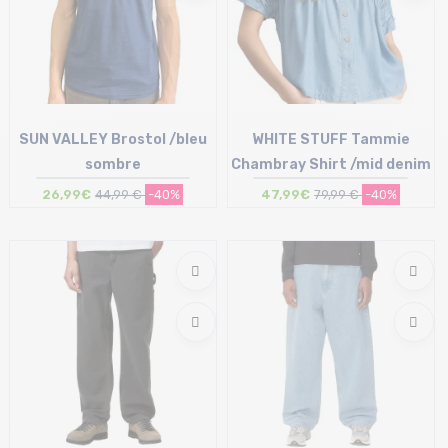
SUN VALLEY Brostol /bleu
WHITE STUFF Tammie
sombre
Chambray Shirt /mid denim
26,99€
44,99 €
-40%
47,99€
79,99 €
-40%
Taille en stock
Taille en stock
S | L
42 (UK14)