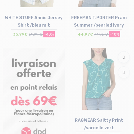
WHITE STUFF Annie Jersey
FREEMAN T.PORTER Pram
Shirt /bleu mlt
Summer /pearled ivory
35,99€
59,99 €
-40%
44,97€
74,95 €
-40%
Taille en stock
Taille en stock
38 (UK10) | 40 (UK12) | 42 (UK14)
XS | S | M | L
RAGWEAR Saltty Print
/sarcelle vert