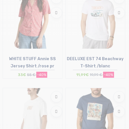
WHITE STUFF Annie SS
DEELUXE EST 74 Beachway
Jersey Shirt /rose pr
T-Shirt /blanc
33€
55 €
-40%
11,99€
19,99 €
-40%
Taille en stock
Taille en stock
36 (UK 8)
S | XL | XXL