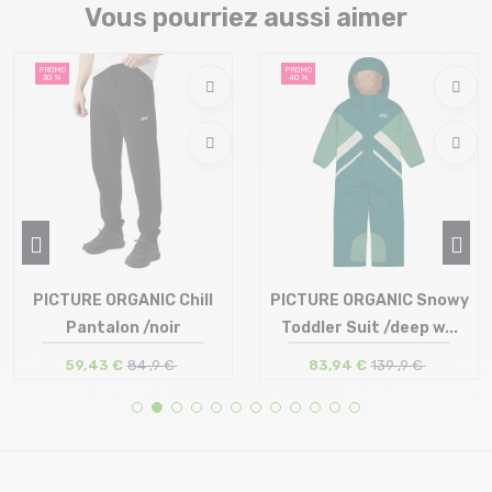
Vous pourriez aussi aimer
PROMO
PROMO
30 %
40 %
PICTURE ORGANIC Chill
PICTURE ORGANIC Snowy
Pantalon /noir
Toddler Suit /deep w...
59,43 €
84 ,9 €
83,94 €
139 ,9 €
Taille en stock
Taille en stock
XL
5