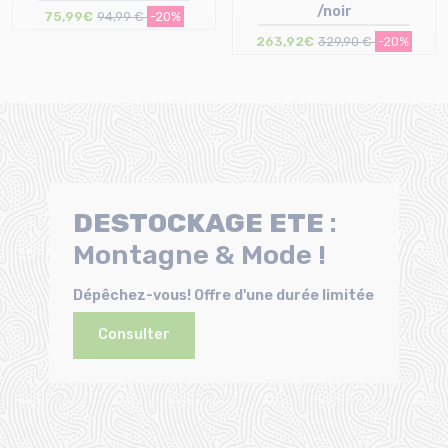
/noir
75,99€
94,99 €
-20%
263,92€
329,90 €
-20%
Taille en stock
Taille en stock
40
L
DESTOCKAGE
ETE
:
Montagne & Mode !
Dépêchez-vous! Offre d'une durée limitée
Consulter