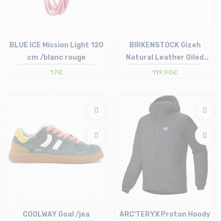
BLUE ICE Mission Light 120
BIRKENSTOCK Gizeh
cm /blanc rouge
Natural Leather Oiled
/tabacco marron (regular)
17€
119,90€
Taille en stock
Taille en stock
T.U
36 | 37 | 43 | 45
COOLWAY Goal /jea
ARC'TERYX Proton Hoody