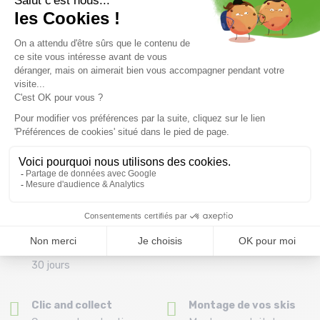
Découvrez tous nos conseils pour bien choisir vos
chausses de wakeboard.
Livraison offerte dès
Conseils
69.00 €
Par téléphone au 04 79
(Voir les produits non
72 59 69
éligibles)
Remboursement et
Paiement en 3x ou 4X
échange
dès 150€ par carte
Délai de rétractation de
bancaire
30 jours
Clic and collect
Montage de vos skis