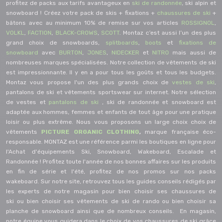
profitez de packs aux tarifs avantageux en
s
ki de randonnée
, ski alpin et
snowboard ! Créez votre pack de skis + fixations +
chaussures de ski
+
bâtons avec au minimum 10% de remise sur vos articles
ROSSIGNOL
,
VOLKL
,
FACTION
,
BLACK-CROWS
,
SCOTT
. Montaz c’est aussi l’un des plus
grand choix de snowboards,
splitboards
,
boots
et
fixations de
snowboard
avec
BURTON
,
JONES
,
NIDECKER
et
NITRO
mais aussi de
nombreuses marques spécialisées. Notre collection de vêtements de ski
est impressionnante. Il y en a pour tous les goûts et tous les budgets.
Montaz vous propose l'un des plus grands choix de
vestes de ski
,
pantalons de ski et vêtements sportswear sur internet. Notre sélection
de vestes et
pantalons de ski
, ski de randonnée et snowboard est
adaptée aux hommes, femmes et enfants de tout âge pour une pratique
loisir ou plus extrême. Nous vous proposons un large choix choix de
vêtements
PICTURE ORGANIC CLOTHING
,
marque française éco-
responsable.
MONTAZ est une référence parmi les boutiques en ligne pour
l'Achat d'équipements Ski, Snowboard, Wakeboard,
Escalade
et
Randonnée ! Profitez toute l'année de nos bonnes affaires sur les produits
en fin de série et l'été, profitez de nos promos sur nos
packs
wakeboard
.
Sur notre site, retrouvez tous les guides conseils rédigés par
les experts de notre magasin pour
bien choisir ses chaussures de
ski
ou
bien choisir ses vêtements de ski de rando
ou
bien choisir sa
planche de snowboard
ainsi que de nombreux conseils. En magasin,
notre équipe vous guidera dans le choix de vos chaussures de ski grâce