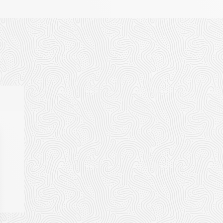
0.5)
UK9 (43 1/3) | UK9.5 (44) | UK10 (44 1/2)
UK10.5 (45)