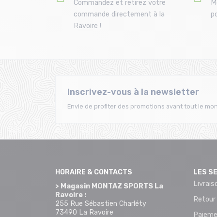
Commandez et retirez votre
M
commande directement à la
po
Ravoire !
Inscrivez-vous à la newsletter
Envie de profiter des promotions avant tout le mon
HORAIRE & CONTACTS
LES S
Livrais
> Magasin MONTAZ SPORTS La
Ravoire :
Retour
255 Rue Sébastien Charléty
73490 La Ravoire
Paieme