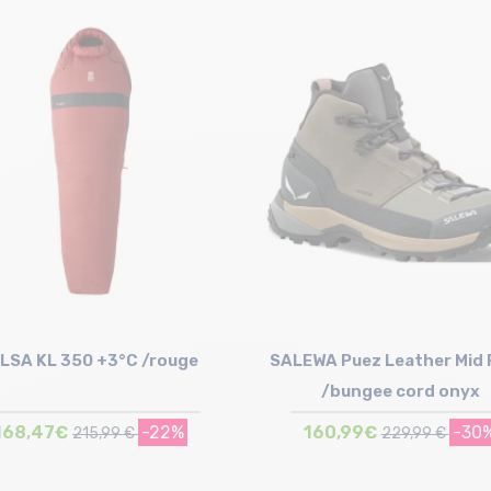
ILSA KL 350 +3°C /rouge
SALEWA Puez Leather Mid 
/bungee cord onyx
168,47€
-22%
160,99€
-30
215,99 €
229,99 €
Taille en stock
UK3.5 (36) | UK4 (36.5)
UK4.5 (37) | UK5 (38) | UK5.5 (3