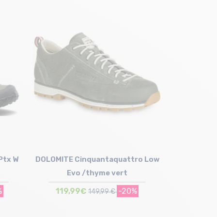
Ptx W
DOLOMITE Cinquantaquattro Low
Evo /thyme vert
%
119,99€
-20%
149,99 €
Taille en stock
UK6.5 (40) | UK7 (40 2/3)
8.5)
UK7.5 (41 1/2) | UK8 (42) | UK8.5 (42 1/2)