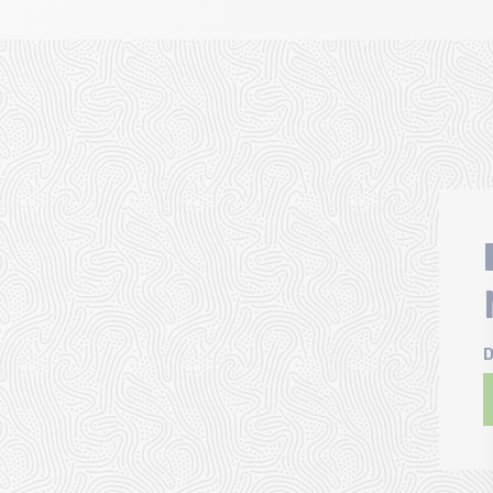
Taille en stock
XS | S | M | L
D