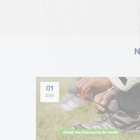
N
01
AVR