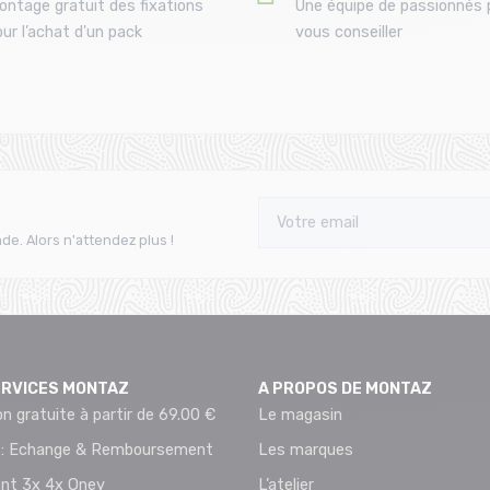
ontage gratuit des fixations
Une équipe de passionnés 
ur l’achat d'un pack
vous conseiller
de. Alors n'attendez plus !
ERVICES MONTAZ
A PROPOS DE MONTAZ
on gratuite à partir de 69.00 €
Le magasin
 : Echange & Remboursement
Les marques
nt 3x 4x Oney
L’atelier