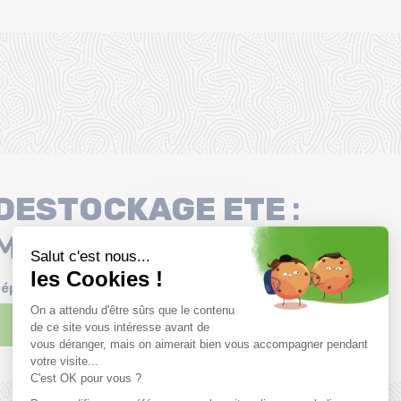
Taille en stock
UK6 (39) | UK6.5 (40) | UK7 (4
Zip à Droite | Zip à Gauche
UK7.5 (41)
DESTOCKAGE
ETE
:
Montagne & Mode !
épêchez-vous! Offre d'une durée limitée
Consulter