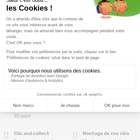
Découvrez tous nos conseils pour bien choisir vos
chausses de wakeboard.
Livraison offerte dès
Conseils
69.00 €
Par téléphone au 04 79
(Voir les produits non
72 59 69
éligibles)
Remboursement et
Paiement en 3x ou 4X
échange
dès 150€ par carte
Délai de rétractation de
bancaire
30 jours
Clic and collect
Montage de vos skis