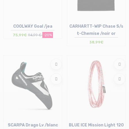
COOLWAY Goal /jea
CARHARTT-WIP Chase S/s
t-Chemise /noir or
75,99€
94,99 €
-20%
38,99€
Taille en stock
Taille en stock
40
XS | S | M | L
SCARPA Drago Lv /blanc
BLUE ICE Mission Light 120