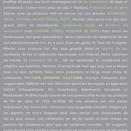
profitez de packs aux tarifs avantageux en
s
ki de randonnée
, ski alpin et
snowboard ! Créez votre pack de skis + fixations +
chaussures de ski
+
bâtons avec au minimum 10% de remise sur vos articles
ROSSIGNOL
,
VOLKL
,
FACTION
,
BLACK-CROWS
,
SCOTT
. Montaz c’est aussi l’un des plus
grand choix de snowboards,
splitboards
,
boots
et
fixations de
snowboard
avec
BURTON
,
JONES
,
NIDECKER
et
NITRO
mais aussi de
nombreuses marques spécialisées. Notre collection de vêtements de ski
est impressionnante. Il y en a pour tous les goûts et tous les budgets.
Montaz vous propose l'un des plus grands choix de
vestes de ski
,
pantalons de ski et vêtements sportswear sur internet. Notre sélection
de vestes et
pantalons de ski
, ski de randonnée et snowboard est
adaptée aux hommes, femmes et enfants de tout âge pour une pratique
loisir ou plus extrême. Nous vous proposons un large choix choix de
vêtements
PICTURE ORGANIC CLOTHING
,
marque française éco-
responsable.
MONTAZ est une référence parmi les boutiques en ligne pour
l'Achat d'équipements Ski, Snowboard, Wakeboard,
Escalade
et
Randonnée ! Profitez toute l'année de nos bonnes affaires sur les produits
en fin de série et l'été, profitez de nos promos sur nos
packs
wakeboard
.
Sur notre site, retrouvez tous les guides conseils rédigés par
les experts de notre magasin pour
bien choisir ses chaussures de
ski
ou
bien choisir ses vêtements de ski de rando
ou
bien choisir sa
planche de snowboard
ainsi que de nombreux conseils. En magasin,
notre équipe vous guidera dans le choix de vos chaussures de ski grâce