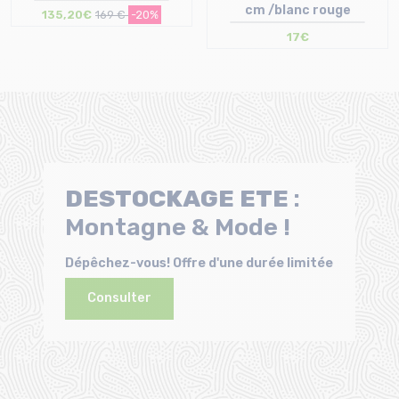
cm /blanc rouge
135,20€
169 €
-20%
Taille en stock
17€
36.5 | 37.5 | 38 | 40 | 40.5 | 41
41.5 | 42 | 42.5 | 43 | 43.5 | 44
Taille en stock
44.5 | 45
T.U
DESTOCKAGE
ETE
:
Montagne & Mode !
Dépêchez-vous! Offre d'une durée limitée
Consulter