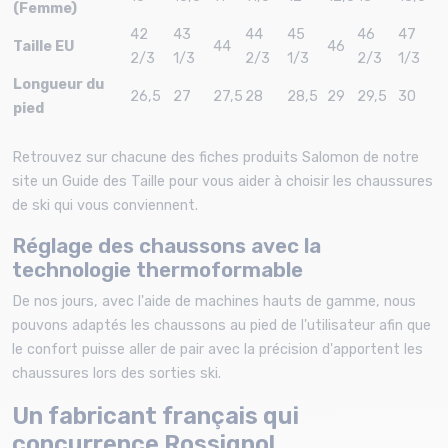
(Femme)
42
43
44
45
46
47
Taille EU
44
46
2/3
1/3
2/3
1/3
2/3
1/3
Longueur du
26,5
27
27,5
28
28,5
29
29,5
30
pied
Retrouvez sur chacune des fiches produits Salomon de notre
site un Guide des Taille pour vous aider à choisir les chaussures
de ski qui vous conviennent.
Réglage des chaussons avec la
technologie thermoformable
De nos jours, avec l'aide de machines hauts de gamme, nous
pouvons adaptés les chaussons au pied de l'utilisateur afin que
le confort puisse aller de pair avec la précision d'apportent les
chaussures lors des sorties ski.
Un fabricant français qui
concurrence Rossignol