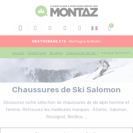
DESTOCKAGE
ETE
: Montagne & Mode !
Accueil
Glisse hiver
Ski alpin
Chaussures de ski
/
marque Salomon
Chaussures de Ski Salomon
Découvrez notre sélection de chaussures de ski alpin homme et
femme. Retrouvez les meilleures marques : Atomic, Salomon,
Rossignol, Nordica, ...