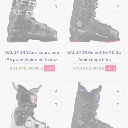
SALOMON S/pro supra boa
SALOMON Select Hv 90 Gw
r95 gw w /noir clair bronze
/noir rouge bleu
met
324,99€
499,99 €
-35%
179,99€
299,99 €
-40%
Taille en stock
Taille en stock
23/23.5 cm
26/26.5 cm