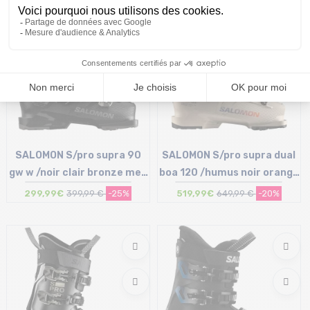
SALOMON S/pro supra 90
SALOMON S/pro supra dual
gw w /noir clair bronze met
boa 120 /humus noir orange
noir
tiger
299,99€
399,99 €
-25%
519,99€
649,99 €
-20%
Taille en stock
Taille en stock
25/25.5 cm
25/25.5 cm | 27/27.5 cm