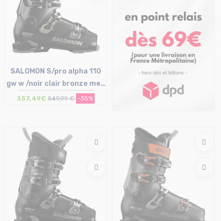
SALOMON S/pro alpha 110
gw w /noir clair bronze met
noir
357,49€
549,99 €
-35%
Taille en stock
23/23.5 cm | 24/24.5 cm
25/25.5 cm | 26/26.5 cm