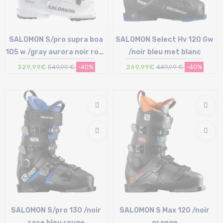
SALOMON S/pro supra boa
SALOMON Select Hv 120 Gw
105 w /gray aurora noir rose
/noir bleu met blanc
met
329,99€
549,99 €
-40%
269,99€
449,99 €
-40%
Taille en stock
Taille en stock
23/23.5 cm
25/25.5 cm
SALOMON S/pro 130 /noir
SALOMON S Max 120 /noir
race bleu rouge
orange