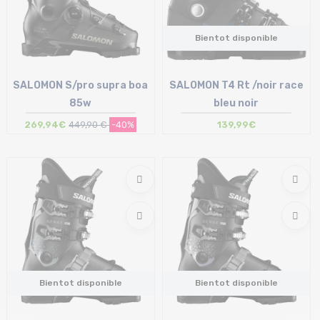
Bientot disponible
SALOMON S/pro supra boa
SALOMON T4 Rt /noir race
85w
bleu noir
269,94€
449,90 €
-40%
139,99€
Taille en stock
24/24.5 cm
Bientot disponible
Bientot disponible