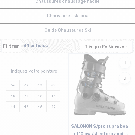
Chaussures chaussage facile
Chaussures ski boa
Guide Chaussures Ski
Filtrer
34 articles
Trier par
Pertinence
Indiquez votre pointure
36
37
38
39
40
41
42
43
44
45
46
47
SALOMON S/pro supra boa
r110 gw /steel gray noir