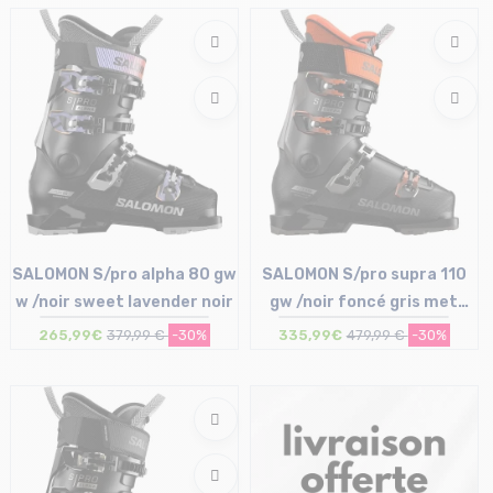
Taille en stock
Taille en stock
25/25.5 cm
23/23.5 cm | 27/27.5 cm
SALOMON S/pro alpha 80 gw
SALOMON S/pro supra 110
w /noir sweet lavender noir
gw /noir foncé gris met
orange tiger
265,99€
379,99 €
-30%
335,99€
479,99 €
-30%
Taille en stock
Taille en stock
22/22.5 cm | 24/24.5 cm
29/29.5 cm