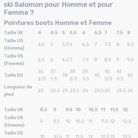
ski Salomon pour Homme et pour
Femme ?
Pointures boots Homme et Femme
Taille UK
4
4,5
5
5,5
6
6,5
7
7,5
8
Taille US
4,5
5
5,5
6
6,5
7
7,5
8
8,5
(Homme)
Taille US
5,5
6
6,5
7
7,5
8
8,5
9
9,5
(Femme)
36
37
38
39
40
41
Taille EU
38
40
42
2/3
1/3
2/3
1/3
2/3
1/3
Longueur du
22
22,5
23
23,5
24
24,5
25
25,5
26
pied
Taille UK
8,5
9
9,5
10
10,5
11
11,5
12
Taille US
9
9,5
10
10,5
11
11,5
12
12,5
(Homme)
Taille US
10
10,5
11
11,5
12
12,5
13
13,5