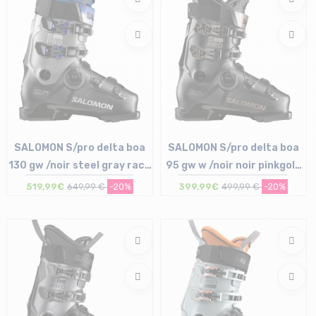
SALOMON S/pro delta boa
SALOMON S/pro delta boa
130 gw /noir steel gray race
95 gw w /noir noir pinkgold
bleu
met
519,99€
649,99 €
-20%
399,99€
499,99 €
-20%
Taille en stock
Taille en stock
28/28.5 cm
25/25.5 cm | 26/26.5 cm