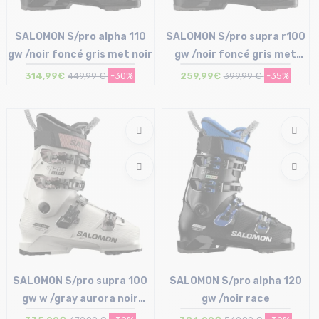
SALOMON S/pro alpha 110
SALOMON S/pro supra r100
gw /noir foncé gris met noir
gw /noir foncé gris met
orange tiger
314,99€
449,99 €
-30%
259,99€
399,99 €
-35%
Taille en stock
25/25.5 cm | 27/27.5 cm
Taille en stock
29/29.5 cm | 30/30.5 cm
25/25.5 cm | 26/26.5 cm
SALOMON S/pro supra 100
SALOMON S/pro alpha 120
gw w /gray aurora noir
gw /noir race
pinkgold met