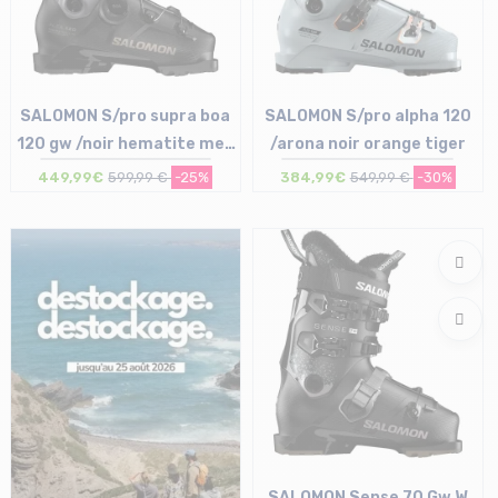
SALOMON S/pro supra boa
SALOMON S/pro alpha 120
120 gw /noir hematite met
/arona noir orange tiger
titanium met
449,99€
599,99 €
-25%
384,99€
549,99 €
-30%
Taille en stock
26/26.5 cm | 27/27.5 cm
Taille en stock
29/29.5 cm | 31/31.5 cm
27/27.5 cm | 29/29.5 cm
SALOMON Sense 70 Gw W