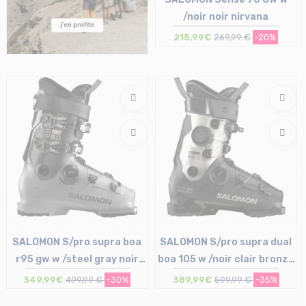
/noir noir nirvana
215,99€
269,99 €
-20%
Taille en stock
23/23.5 cm | 24/24.5 cm
25/25.5 cm | 26/26.5 cm
SALOMON S/pro supra boa
SALOMON S/pro supra dual
r95 gw w /steel gray noir
boa 105 w /noir clair bronze
clair bronze met
met noir
349,99€
499,99 €
-30%
389,99€
599,99 €
-35%