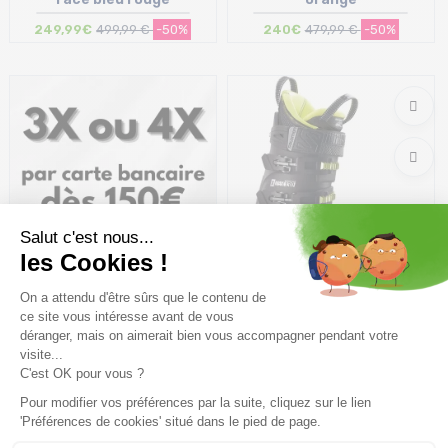
249,99€
499,99 €
-50%
240€
479,99 €
-50%
Taille en stock
Taille en stock
25/25.5 cm
25/25.5 cm
SALOMON X Max 130 /noir
metallic noir acid
212€
529,99 €
-60%
Taille en stock
25.5 cm