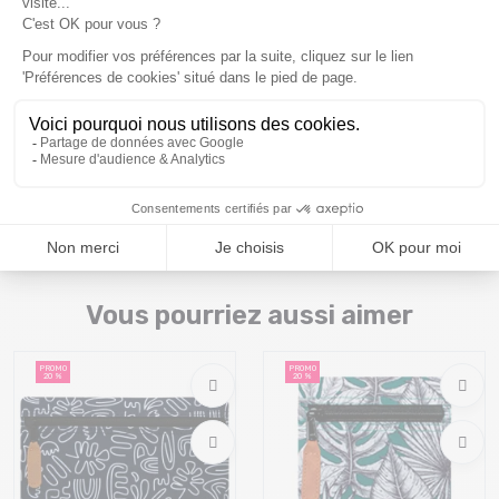
- Système
MOLLE
® pour attacher les pochettes avant et
latérales
Les produits Cabaia sont garantis à vie (voir les conditions de
prise en charge).
Prix et descriptifs sous réserve de disponibilité au magasin
Montaz , La Ravoire. Les tarifs du catalogue sont toutes taxes
comprises.
Vous pourriez aussi aimer
PROMO
PROMO
20 %
20 %