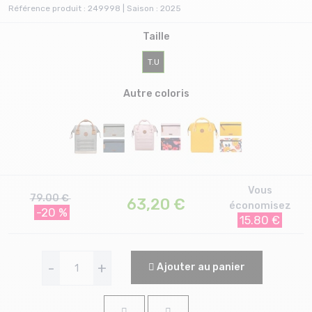
Référence produit : 249998 | Saison : 2025
Taille
T.U
Autre coloris
Vous
79.00 €
63,20
€
économisez
-20 %
15.80 €
-
+
Ajouter au panier