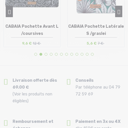
CABAIA Pochette Avant L
CABAIA Pochette Latérale
/coursives
S /graslei
9,6 €
12 €
5,6 €
7 €
Taille en stock
Taille en stock
T.U
T.U
Livraison offerte dès
Conseils
69.00 €
Par téléphone au 04 79
(Voir les produits non
72 59 69
éligibles)
Remboursement et
Paiement en 3x ou 4X