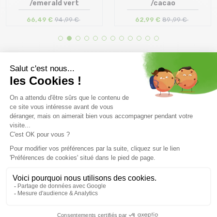
/emerald vert
/cacao
66,49 €
94 ,99 €
62,99 €
89 ,99 €
Taille en stock
Taille en stock
27 | 28 | 29
S
Livraison offerte dès
Conseils
69.00 €
Par téléphone au 04 79
(Voir les produits non
72 59 69
éligibles)
Remboursement et
Paiement en 3x ou 4X
échange
dès 150€ par carte
Délai de rétractation de
bancaire
30 jours
Clic and collect
Montage de vos skis