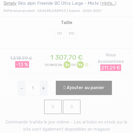
Simply
Skis alpin Freeride BC Ultra Large - Mixte
(
+Info...
)
Référence produit : 254248,248903 | Saison : 2026-2027
Taille
171
179
Vous
1 307,70
€
1,518.99 €
économisez
-13 %
211.29 €
-
+
Ajouter au panier
Commande traitée le jour même - Les articles en stock sur le
site sont également disponibles en magasin