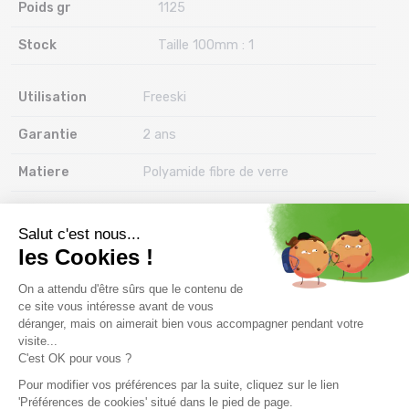
Poids gr
1125
Stock
Taille 100mm : 1
Utilisation
Freeski
Garantie
2 ans
Matiere
Polyamide fibre de verre
Marque
SALOMON
Informations complémentaires
La Salomon Strive 16 est une fixation de ski haut de gamme,
pensée pour les skieurs exigeants et les pratiquants de
freeride intensif. Sa pédale avant extra-large et sa butée
basse révolutionnaire garantissent une transmission de
puissance parfaite, tandis que son design et ses technologies