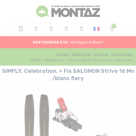
DESTOCKAGE
ETE
: Montagne & Mode !
Accueil
Glisse hiver
Ski alpin
Tous les skis
SIMPLY. Celebration. + Fix SALOMON Strive 16 Mn /blanc fiery
SIMPLY. Celebration. + Fix SALOMON Strive 16 Mn
/blanc fiery