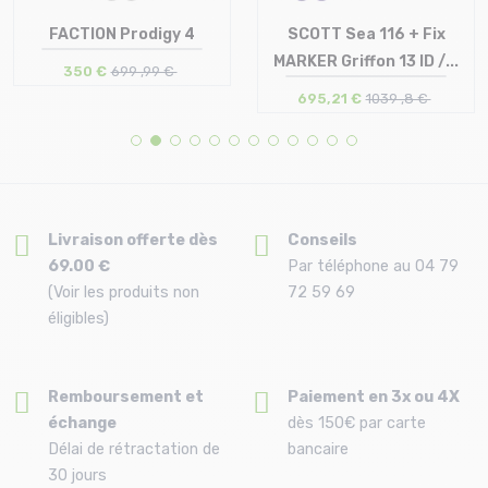
FACTION Prodigy 4
SCOTT Sea 116 + Fix
MARKER Griffon 13 ID /...
350 €
699 ,99 €
695,21 €
1039 ,8 €
Taille en stock
Taille en stock
191
190
Livraison offerte dès
Conseils
69.00 €
Par téléphone au 04 79
(Voir les produits non
72 59 69
éligibles)
Remboursement et
Paiement en 3x ou 4X
échange
dès 150€ par carte
Délai de rétractation de
bancaire
30 jours