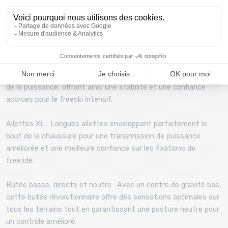
assurent un niveau de sécurité maximal et une sensation de
contrôle total dans toutes les conditions.
Caractéristiques Techniques :
Transmission pédale avant extra-large (> 60 mm) : Cette
pédale extra-large assure une transmission latérale optimale
de la puissance, offrant ainsi une stabilité et une confiance
accrues pour le freeski intensif.
Ailettes XL : Longues ailettes enveloppant parfaitement le
bout de la chaussure pour une transmission de puissance
améliorée et une meilleure confiance sur les fixations de
freeride.
Butée basse, directe et neutre : Avec un centre de gravité bas,
cette butée révolutionnaire offre des sensations optimales sur
tous les terrains tout en garantissant une posture neutre pour
un contrôle amélioré.