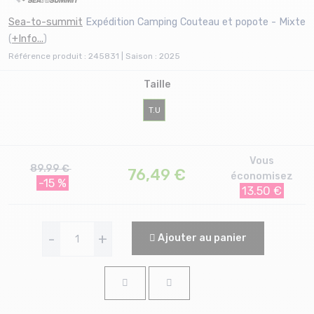
Sea-to-summit
Expédition Camping Couteau et popote - Mixte
(
+Info...
)
Référence produit : 245831 | Saison : 2025
Taille
T.U
Vous
89.99 €
76,49
€
économisez
-15 %
13.50 €
-
+
Ajouter au panier