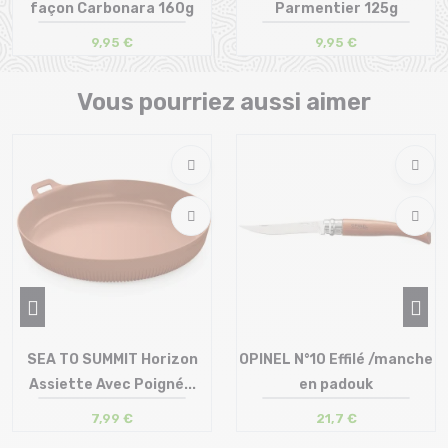
façon Carbonara 160g
Parmentier 125g
9,95 €
9,95 €
Taille en stock
Taille en stock
T.U
T.U
Vous pourriez aussi aimer
SEA TO SUMMIT Horizon
OPINEL N°10 Effilé /manche
Assiette Avec Poigné...
en padouk
7,99 €
21,7 €
Taille en stock
Taille en stock
T.U
T.U