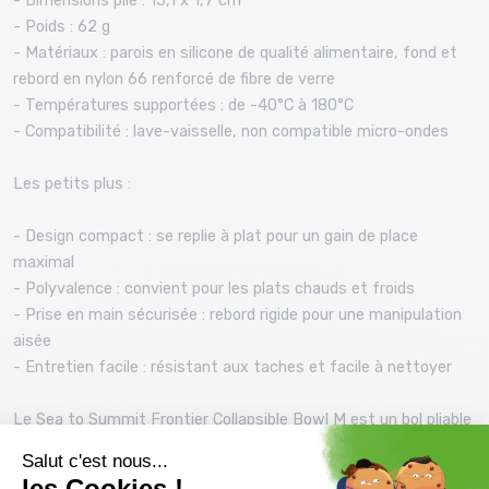
- Dimensions plié : 15,1 x 1,7 cm
- Poids : 62 g
- Matériaux : parois en silicone de qualité alimentaire, fond et
rebord en nylon 66 renforcé de fibre de verre
- Températures supportées : de -40°C à 180°C
- Compatibilité : lave-vaisselle, non compatible micro-ondes
Les petits plus :
- Design compact : se replie à plat pour un gain de place
maximal
- Polyvalence : convient pour les plats chauds et froids
- Prise en main sécurisée : rebord rigide pour une manipulation
aisée
- Entretien facile : résistant aux taches et facile à nettoyer
Le Sea to Summit Frontier Collapsible Bowl M est un bol pliable
fiable et fonctionnel, offrant une solution de repas légère et
compacte pour vos aventures en plein air.