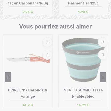
façon Carbonara 160g
Parmentier 125g
9,95 €
9,95 €
Taille en stock
Taille en stock
T.U
T.U
Vous pourriez aussi aimer
OPINEL N°7 Baroudeur
SEA TO SUMMIT Tasse
/orange
Pliable /bleu
14,2 €
14,99 €
Taille en stock
Taille en stock
T.U
T.U