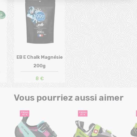
EB E Chalk Magnésie
200g
Taille en stock
T.U
8 €
Vous pourriez aussi aimer
PROMO
PROMO
40 %
25 %