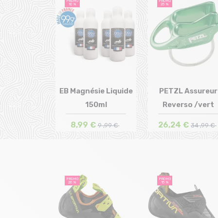
PROMO
PROMO
10 %
25 %
EB Magnésie Liquide
PETZL Assureur
150ml
Reverso /vert
Taille en stock
Taille en stock
T.U
T.U
8,99 €
26,24 €
9 ,99 €
34 ,99 €
PROMO
PROMO
20 %
15 %