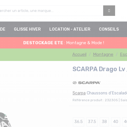
DE
GLISSE HIVER
LOCATION - ATELIER
CONSEILS
DESTOCKAGE
ETE
: Montagne & Mode !
Accueil
Montagne
Esc
SCARPA Drago Lv 
Scarpa
Chaussons d'Escalad
Référence produit : 232305 | Sai
36.5
37.5
38
40
4