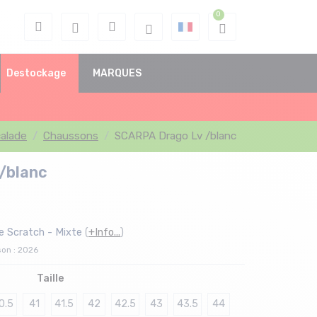
Destockage
MARQUES
alade
Chaussons
SCARPA Drago Lv /blanc
/blanc
e Scratch - Mixte
(
+Info...
)
son : 2026
Taille
0.5
41
41.5
42
42.5
43
43.5
44