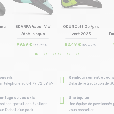
ama
SCARPA Vapor V W
OCUN Jett Qc /gris
/dahlia aqua
vert 2025
Tar
Taille en stock
Taille en stock
36 | 36.5
41
99,59 €
82,49 €
€
165 ,99 €
109 ,99 €
onseils
Remboursement et éch
ar téléphone au 04 79 72 59 69
Délai de rétractation de 30
ontage de vos skis
Une équipe
ontage gratuit des fixations
Une équipe de passionnés 
ur l’achat d'un pack
vous conseiller