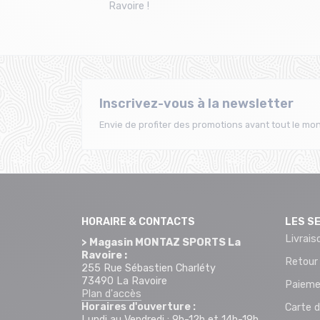
Ravoire !
Inscrivez-vous à la newsletter
Envie de profiter des promotions avant tout le mon
HORAIRE & CONTACTS
LES S
Livrais
> Magasin MONTAZ SPORTS La
Ravoire :
Retour
255 Rue Sébastien Charléty
73490 La Ravoire
Paieme
Plan d'accès
Horaires d'ouverture :
Carte d
Lundi au Vendredi : 9h-12h et 14h-19h