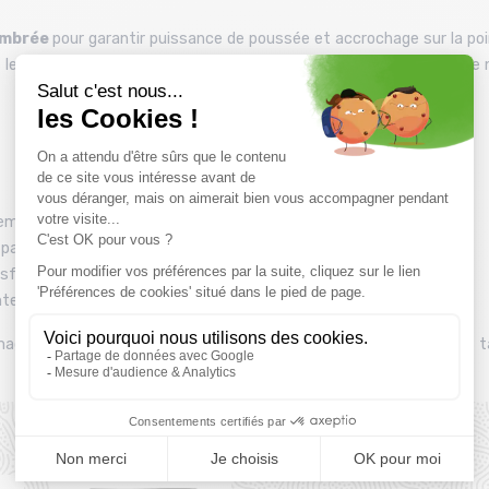
ambrée
pour garantir puissance de poussée et accrochage sur la poi
 les fissures, la DRAGO est l’outil qui vous donnera la sensation de n
ement précis
 pas
ert la puissance des orteils vers le talon
te et grip exceptionnel.
u magasin Montaz , La Ravoire. Les tarifs du catalogue sont toutes 
Produits complémentaires