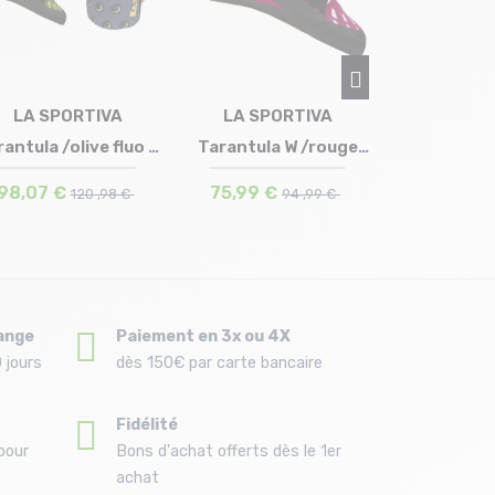
134,99 €
LA SPORTIVA
LA SPORTIVA
Taille en stock
Taille en stock
antula /olive fluo +
Tarantula W /rouge
39 | 39.5 | 40 | 40.5 | 42.5
35.5 | 36.5 | 37 | 38.5 | 39
43.5 | 44 | 44.5
39.5 | 40
LA SPO...
plum
98,07 €
75,99 €
120 ,98 €
94 ,99 €
ange
Paiement en 3x ou 4X
 jours
dès 150€ par carte bancaire
Fidélité
pour
Bons d'achat offerts dès le 1er
achat