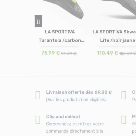
Opium /noir
LA SPORTIVA
LA SPORTIVA Skw
 en stock
Taille en stock
leu
Tarantula /carbon
Lite /noir jaune
 37 | 37.5 | 38 | 38.5
47 | 40 | 40.5 | 41 | 42 | 42.5
Taille en stock
 40 | 40.5 | 41
43 | 43.5 | 44 | 45 | 45.5
40 | 44
citron vert...
€
75,99 €
110,49 €
109 ,99 €
94 ,99 €
129 ,99 
Livraison offerte dès 69.00 €
C
(Voir les produits non éligibles)
P
Clic and collect
M
Commandez et retirez votre
M
commande directement à la
po