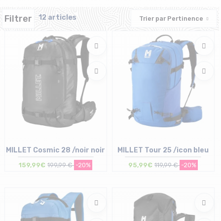
Filtrer
12 articles
Trier par
Pertinence
MILLET Cosmic 28 /noir noir
MILLET Tour 25 /icon bleu
159,99€
199,99 €
-20%
95,99€
119,99 €
-20%
Taille en stock
Taille en stock
T.U
T.U