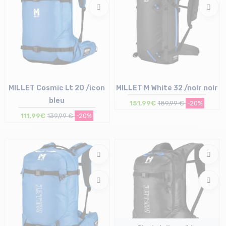
MILLET Cosmic Lt 20 /icon
MILLET M White 32 /noir noir
bleu
151,99€
189,99 €
-20%
111,99€
139,99 €
-20%
Taille en stock
Taille en stock
T.U
L-XL