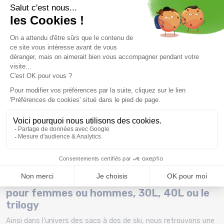
marque de confiance auprès des clients et de qualité auprès
des vendeurs.
Cette marque souhaite s'engager sur 5 notions, tout d'abord
fabriquer les meilleurs produits, les plus durables et les moins
impactants sur l’environnement et les Hommes. Ensuite avoir
une notion de ressources renouvelables, c'est à dire devenir
économe à propos de l'utilisation des ressources pour réduire
l'impact sur le climat. Il y a également la prise en compte de
l'ensemble de la chaîne de production avec notamment la
considération des employés qui est une des valeurs fortes de
l'entreprise. Enfin Millet s'est engagé a respecter l’Accord de
Paris qui défini l'émission de gaz à effets de serre à 0 net en
2030.
Sacs à dos porte ski et ski de rando variés
pour femmes ou hommes, 30L, 40L ou le
trilogy
Ainsi dans l'univers des sacs à dos de ski, nous retrouvons une