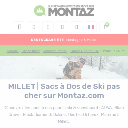
DESTOCKAGE
ETE
: Montagne & Mode !
Accueil
Glisse hiver
Accessoires ski
Sacs à Dos de Ski
/
marque Millet
MILLET | Sacs à Dos de Ski pas
cher sur Montaz.com
Découvrez les sacs à dos pour le ski & snowboard : ARVA, Black
Crows, Black Diamond, Dakine, Deuter, Ortovox, Mammut,
Millet...