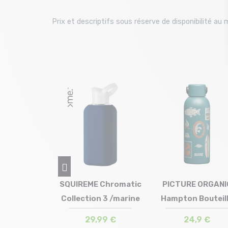
Prix et descriptifs sous réserve de disponibilité a
 Passenger
SQUIREME Chromatic
PICTURE ORGANI
le /foncé
Collection 3 /marine
Hampton Bouteil
 en stock
Taille en stock
Taille en stock
T.U
T.U
T.U
rine
/deep water
29,99 €
24,9 €
29 ,99 €