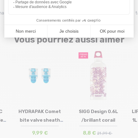
u magasin Montaz , La Ravoire. Les tarifs du catalogue sont toutes 
Vous pourriez aussi aimer
PROMO
60 %
C
HYDRAPAK Comet
SIGG Design 0.6L
LI
le
bite valve sheath
/brillant corail
1L
Taille en stock
Taille en stock
T.U
T.U
/pack de 2
9,99 €
8,8 €
21 ,99 €