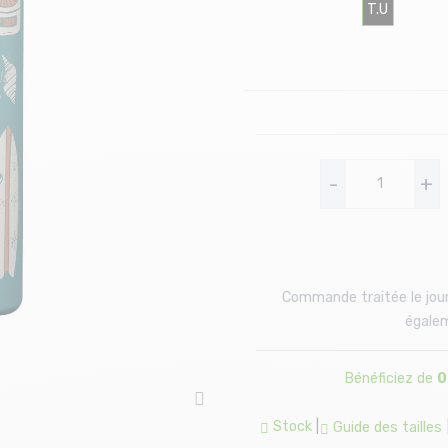
T.U
-
+
Commande traitée le jour
égalem
Bénéficiez de
0
Stock
|
Guide des tailles