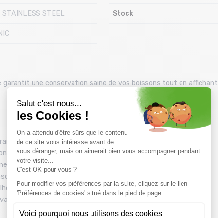
 STAINLESS STEEL
Stock
NIC
lle garantit une conservation saine de vos boissons tout en affichan
rantissant une durabilité extrême.
n en bois naturel et anse de transport intégrée.
ne utilisation quotidienne polyvalente.
nsommation sûre et sans transfert de goût.
silhouette ergonomique pour une bonne prise en main.
ivant dans une démarche de réduction des déchets plastiques.