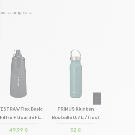
taxes comprises.
Taille e
T.
CORTO Gou
Bouchon B
/natu
29,9
FESTRAW Flex Basic
PRIMUS Klunken
 Filtre + Gourde Fl...
Bouteille 0.7 L /frost
Taille en stock
Taille en stock
T.U
T.U
49,99 €
32 €