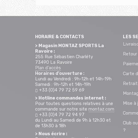
HORAIRE & CONTACTS
LES S
Livrais
> Magasin MONTAZ SPORTS La
Ravoire :
Retour
255 Rue Sébastien Charléty
73490 La Ravoire
Paieme
Plan d'accès
Horaires d'ouverture :
Carte d
Lundi au Vendredi : 9h-12h et 14h-19h
Retrai
Samedi : 9h-12h et 14h-19h
+33 (0)4 79 72 59 69
Montag
> Hotline commandes internet :
Mise à 
Pour toutes questions relatives à une
commande sur notre site
montaz.com
Commen
+33 (0)4 79 72 94 97
du Lundi au Samedi de 9h à 12h30 et
Club ou
de 13h30 à 18h
?
> Nous écrire :