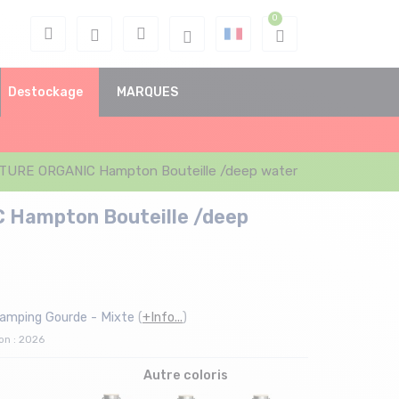
Destockage
MARQUES
TURE ORGANIC Hampton Bouteille /deep water
 Hampton Bouteille /deep
Camping Gourde - Mixte
(
+Info...
)
on : 2026
Autre coloris