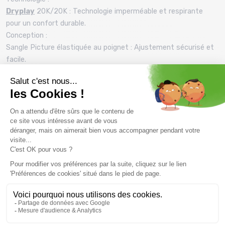
Dryplay
20K/20K : Technologie imperméable et respirante
pour un confort durable.
Conception :
Sangle Picture élastiquée au poignet : Ajustement sécurisé et
facile.
Poignets ajustables par velcro : Pour une personnalisation
optimale du fit.
Paumes en cuir : Renforcent la durabilité et l'adhérence, même
dans des conditions froides et humides.
Doublure aux 5 doigts : Pour une chaleur et une mobilité
accrues, permettant une dextérité maximale.
Pouce en nubuck : Pour une meilleure résistance à l'usure et un
confort supplémentaire.
Prix et descriptifs sous réserve de disponibilité au magasin
Montaz , La Ravoire. Les tarifs du catalogue sont toutes taxes
comprises.