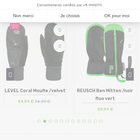
Vous pourriez aussi aimer
PROMO
20 %
LEVEL Coral Moufle /velvet
REUSCH Ben Mitten /noir
fluo vert
59,99 €
74 ,99 €
29,99 €
Taille en stock
Taille en stock
S | M | L
1 | 2