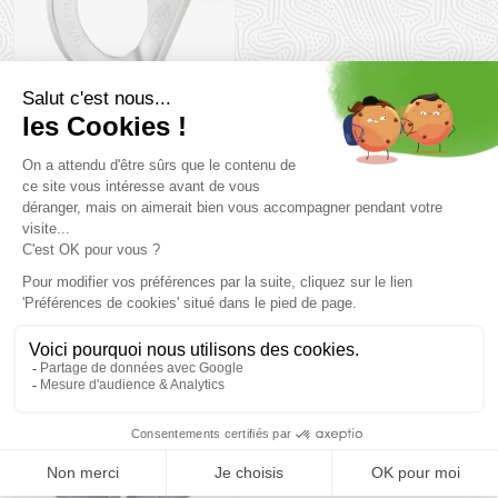
PETZL Plaquette Coeur
Steel 12mm
1,3 €
Taille en stock
T.U
Vous pourriez aussi aimer
PROMO
30 %