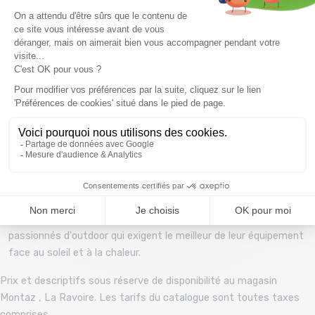
Les petits plus :
Coloris Blue Sage (BLSG) :
Une nuance vert sauge
apaisante et naturelle qui s'intègre parfaitement
dans l'environnement extérieur.
Finition Drainante :
Un apprêt spécifique favorise le
drainage de l'humidité vers l'extérieur pour une
sensation de fraîcheur continue.
Polyvalence d'Usage :
Son look élégant permet de
passer sans transition des activités de plein air à un
usage quotidien urbain ou de voyage.
Technique, protectrice et ingénieuse, la
chemise Patagonia
Self-Guided Sun Shirt
est l'investissement idéal pour les
passionnés d'outdoor qui exigent le meilleur de leur équipement
face au soleil et à la chaleur.
Prix et descriptifs sous réserve de disponibilité au magasin
Montaz , La Ravoire. Les tarifs du catalogue sont toutes taxes
comprises.