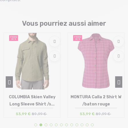
Vous pourriez aussi aimer
PROMO
PROMO
40 %
40 %
COLUMBIA Skien Valley
MONTURA Calla 2 Shirt W
Long Sleeve Shirt /s...
/baton rouge
53,99 €
89 ,99 €
53,99 €
89 ,99 €
Taille en stock
Taille en stock
M | L | XL
S | M