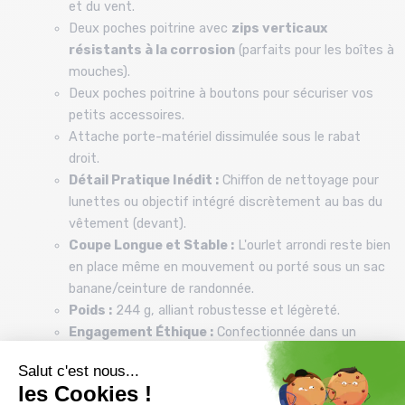
et du vent.
Deux poches poitrine avec
zips verticaux
résistants à la corrosion
(parfaits pour les boîtes à
mouches).
Deux poches poitrine à boutons pour sécuriser vos
petits accessoires.
Attache porte-matériel dissimulée sous le rabat
droit.
Détail Pratique Inédit :
Chiffon de nettoyage pour
lunettes ou objectif intégré discrètement au bas du
vêtement (devant).
Coupe Longue et Stable :
L'ourlet arrondi reste bien
en place même en mouvement ou porté sous un sac
banane/ceinture de randonnée.
Poids :
244 g, alliant robustesse et légèreté.
Engagement Éthique :
Confectionnée dans un
atelier
Fair Trade Certified™
.