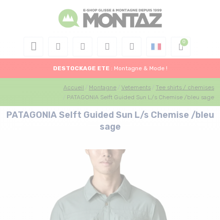
DESTOCKAGE
ETE
: Montagne & Mode !
Accueil
Montagne
Vetements
Tee shirts / chemises
PATAGONIA Selft Guided Sun L/s Chemise /bleu sage
PATAGONIA Selft Guided Sun L/s Chemise /bleu
sage