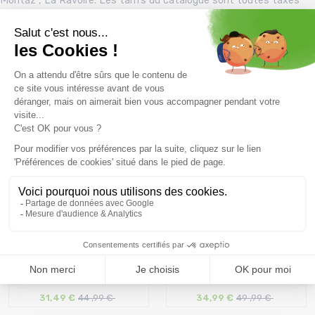
Montaz , La Ravoire. Les tarifs du catalogue sont toutes taxes
comprises.
Vous pourriez aussi aimer
PROMO
PROMO
30 %
30 %
MILLET Fusion Ss Tee Shirt
THE NORTH FACE Lightning
/saphir saphir
Alpine S/s tee /l...
31,49 €
44 ,99 €
34,99 €
49 ,99 €
Taille en stock
Taille en stock
S
L | XL