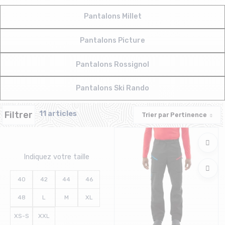
Pantalons Millet
Pantalons Picture
Pantalons Rossignol
Pantalons Ski Rando
Filtrer
11 articles
Trier par
Pertinence
Indiquez votre taille
40
42
44
46
48
L
M
XL
XS-S
XXL