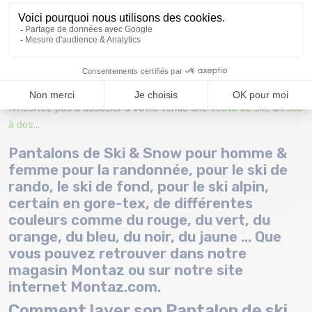
l'ensemble de la chaîne de production avec notamment la
considération des employés qui est une des valeurs fortes de
l'entreprise. Enfin Millet s'est engagé a respecter l’Accord de
Paris qui défini l'émission de gaz à effets de serre à 0 net en
2030.
N'hésitez pas à associer à votre tenue une
veste de ski
, un
sac
à dos
...
Pantalons de Ski & Snow pour homme &
femme pour la randonnée, pour le ski de
rando, le ski de fond, pour le ski alpin,
certain en gore-tex, de différentes
couleurs comme du rouge, du vert, du
orange, du bleu, du noir, du jaune ... Que
vous pouvez retrouver dans notre
magasin Montaz ou sur notre site
internet Montaz.com.
Comment laver son Pantalon de ski