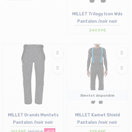
MILLET Trilogy Icon Wds
Pantalon /noir noir
349,99€
Taille en stock
S | M | L
Bientot disponible
MILLET Grands Montets
MILLET Kamet Shield
Pantalon /noir noir
Pantalon /noir noir
161,99€
269,99 €
-40%
229,99€