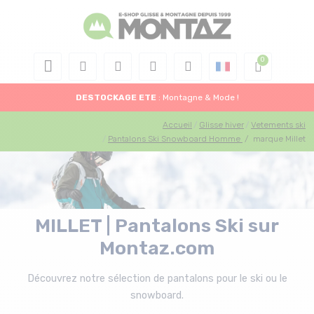
DESTOCKAGE
ETE
: Montagne & Mode !
Accueil
Glisse hiver
Vetements ski
Pantalons Ski Snowboard Homme
/
marque Millet
MILLET | Pantalons Ski sur
Montaz.com
Découvrez notre sélection de pantalons pour le ski ou le
snowboard.