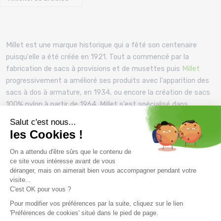
Millet est une marque historique qui a fêté son centenaire
puisqu'elle a été créée en 1921. Tout a commencé par la
fabrication de sacs à provisions et de musettes puis
Millet
progressivement a amélioré ses produits avec l'apparition des
sacs à dos à armature, en 1934, ou encore la création de sacs
100% nylon à partir de 1964. Millet s'est spécialisé dans
l'alpinisme au fur et à mesure des années pour devenir une
marque de confiance auprès des clients et de qualité auprès
des vendeurs.
Cette marque souhaite s'engager sur 5 notions, tout d'abord
fabriquer les meilleurs produits, les plus durables et les moins
impactants sur l’environnement et les Hommes. Ensuite avoir
une notion de ressources renouvelables, c'est à dire devenir
économe à propos de l'utilisation des ressources pour réduire
l'impact sur le climat. Il y a également la prise en compte de