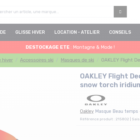
DE
GLISSE HIVER
LOCATION - ATELIER
CONSEILS
DESTOCKAGE
ETE
: Montagne & Mode !
e hiver
Accessoires ski
Masques de ski
OAKLEY Flight Dec
OAKLEY Flight Dec
snow torch iridiu
Oakley
Masque Beau temps
Référence produit : 215802 | Sai