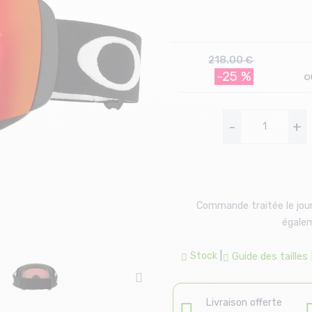
218.00 €
-25 %
-
+
Commande traitée le jour
égalem
Stock
|
Guide des tailles
Livraison offerte