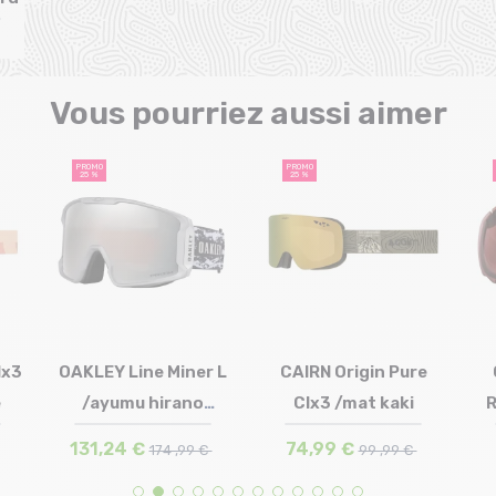
Vous pourriez aussi aimer
PROMO
PROMO
25 %
25 %
lx3
OAKLEY Line Miner L
CAIRN Origin Pure
e
/ayumu hirano
Clx3 /mat kaki
R
Taille en stock
Taille en stock
T.U
T.U
signatur...
131,24 €
74,99 €
174 ,99 €
99 ,99 €