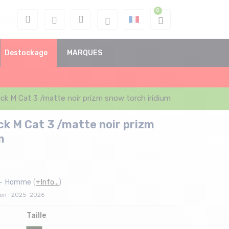
Destockage
MARQUES
k M Cat 3 /matte noir prizm snow torch iridium
k M Cat 3 /matte noir prizm
m
 - Homme
(
+Info...
)
son : 2025-2026
Taille