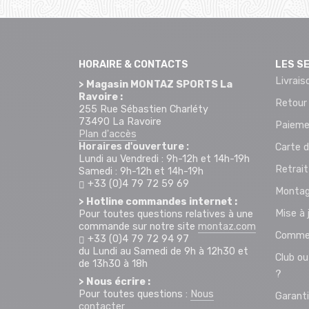
HORAIRE & CONTACTS
LES S
Livrais
> Magasin MONTAZ SPORTS La
Ravoire :
Retour
255 Rue Sébastien Charléty
73490 La Ravoire
Paieme
Plan d'accès
Horaires d'ouverture :
Carte d
Lundi au Vendredi : 9h-12h et 14h-19h
Retrai
Samedi : 9h-12h et 14h-19h
+33 (0)4 79 72 59 69
Montag
> Hotline commandes internet :
Mise à 
Pour toutes questions relatives à une
commande sur notre site
montaz.com
Commen
+33 (0)4 79 72 94 97
du Lundi au Samedi de 9h à 12h30 et
Club ou
de 13h30 à 18h
?
> Nous écrire :
Pour toutes questions :
Nous
Garant
contacter