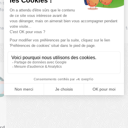
 silicone
fortablement à votre visage, même en cas de grand froid
u magasin Montaz , La Ravoire. Les tarifs du catalogue sont toutes 
Produits complémentaires
ird