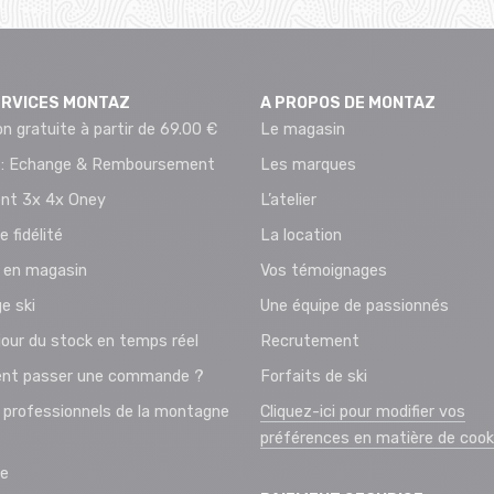
ERVICES MONTAZ
A PROPOS DE MONTAZ
on gratuite à partir de 69.00 €
Le magasin
 : Echange & Remboursement
Les marques
nt 3x 4x Oney
L’atelier
e fidélité
La location
t en magasin
Vos témoignages
e ski
Une équipe de passionnés
jour du stock en temps réel
Recrutement
t passer une commande ?
Forfaits de ski
 professionnels de la montagne
Cliquez-ici pour modifier vos
préférences en matière de cook
ie