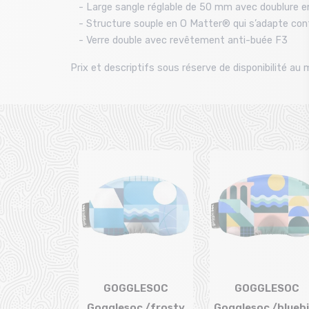
- Large sangle réglable de 50 mm avec doublure en
- Structure souple en O Matter® qui s’adapte con
- Verre double avec revêtement anti-buée F3
Prix et descriptifs sous réserve de disponibilité a
GOGGLESOC
GOGGLESOC
Gogglesoc /frosty
Gogglesoc /blueb
Taille en stock
Taille en stock