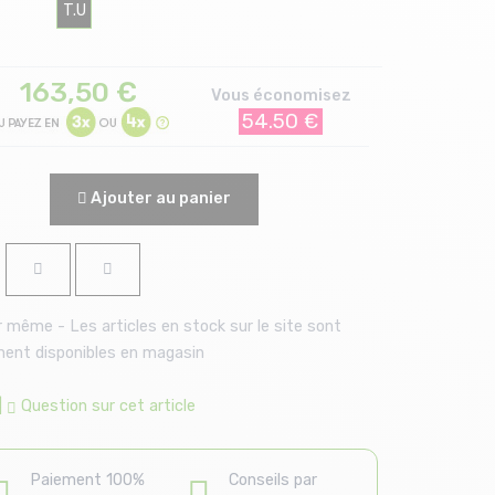
T.U
163,50
€
Vous économisez
54.50 €
Ajouter au panier
 même - Les articles en stock sur le site sont
ent disponibles en magasin
|
Question sur cet article
Paiement 100%
Conseils par