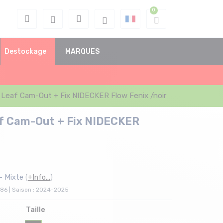
Destockage
MARQUES
 Leaf Cam-Out + Fix NIDECKER Flow Fenix /noir
f Cam-Out + Fix NIDECKER
- Mixte
(
+Info...
)
86 | Saison : 2024-2025
Taille