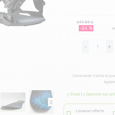
649.88 €
-26 %
-
+
Commande traitée le jour
égalem
Stock
|
Question sur cet 
Livraison offerte