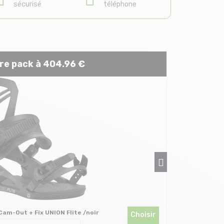
sécurisé
téléphone
re pack à 404.96 €
am-Out + Fix UNION Flite /noir
Choisir