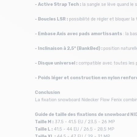
- Active Strap Tech :
la sangle se lève quand le sp
- Boucles LSR :
possibilité de régler et bloquer l
- Embase Axis avec pads amortissants
: la b
- Inclinaison à 2,5° (BankBed) :
position naturell
- Disque universel :
compatible avec toutes les p
- Poids léger et construction en nylon renforc
Conclusion
La fixation snowboard Nidecker Flow Fenix combine 
Guide de taille des fixations de snowboard NI
Taille M :
37.5 - 41.5 EU / 23.5 - 26 MP
Taille L :
41.5 - 44 EU / 26.5 - 28.5 MP
Taille XL :
44.5 - 47 EU / 29 - 31 MP