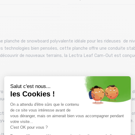
planche de snowboard polyvalente idéale pour les rideuses de nive
s technologies bien pensées, cette planche offre une conduite stab
découvrir de nouveaux terrains, la Lectra Leaf Cam-Out est conçue 
combine un cambre traditionnel entre les pieds avec des zones de 
udreuse. Cela permet une entrée en virage facile et une stabilité a
tionnel permet de rider dans les deux sens avec facilité, tout en of
valente et idéale pour divers types de terrain et de styles de ride.