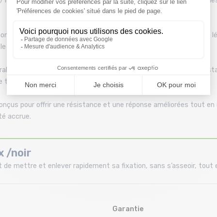
0 offre un bon équilibre entre réactivité et tolérance, idéal pour l
titué de bois de peuplier, offrant une combinaison optimale de légèr
e poids de la planche.
ble et facile à entretenir, offrant une bonne vitesse et une résis
e temps à rider qu'à entretenir leur planche.
nçus pour offrir une résistance et une réponse améliorées tout en
ité accrue.
 /noir
de mettre et enlever rapidement sa fixation, sans s’asseoir, tout e
Garantie