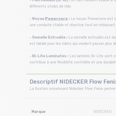
- Flex Medium (5/10) :
Un flex medium évalué à 5/1
différents styles de ride.
- Noyau
Powercore
:
Le noyau Powercore est cons
une conduite stable et réactive tout en réduisant l
- Semelle Extrudée :
La semelle extrudée est dura
est idéale pour les riders qui veulent passer plus d
- Bi-Lite Laminates :
Les laminés Bi-Lite sont co
contribue à une flexibilité contrôlée et une durabil
Descriptif NIDECKER Flow Fenix
La fixation snowboard Nidecker Flow Fenix permet 
Marque
NIDECKER