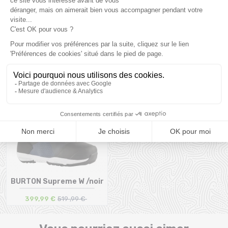
comprises.
Produits complémentaires
PROMO
23 %
BURTON Supreme W /noir
399,99 €
519 ,99 €
Taille en stock
40