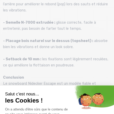
l’arrière pour améliorer le rebond (pop) lors des sauts et réduire
les vibrations.
- Semelle N-7000 extrudée :
glisse correcte, facile à
entretenir, pas besoin de farter tout le temps.
- Placage bois naturel sur le dessus (topsheet) :
absorbe
bien les vibrations et donne un look sobre.
- Setback de 10 mm :
les fixations sont légèrement reculées,
ce qui améliore la flottaison en poudreuse.
Conclusion
Le snowboard Nidecker Escape est un modèle fiable et
polyvalent, idéal pour progresser à son rythme tout en se
faisant plaisir sur tous types de neige.
Prix et descriptifs sous réserve de disponibilité au magasin
Montaz , La Ravoire. Les tarifs du catalogue sont toutes taxes