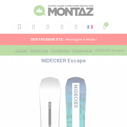
DESTOCKAGE
ETE
: Montagne & Mode !
Accueil
Glisse hiver
Snowboard
Snowboards
NIDECKER Escape
NIDECKER Escape