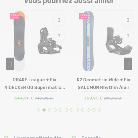
Vous pourriez aussi aimer
PROMO
PROMO
14 %
40 %
DRAKE League + Fix
K2 Geometric Wide + Fix
NIDECKER OG Supermatic...
SALOMON Rhythm /noir
644,98 €
749 ,98 €
368,95 €
619 ,98 €
Taille en stock
Taille en stock
159
157