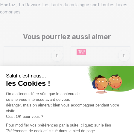
Montaz , La Ravoire. Les tarifs du catalogue sont toutes taxes
comprises.
Vous pourriez aussi aimer
PROMO
10 %
MYSTIC Stealth Bar Gen 3
MYSTIC Wing Boardleash
Kite /noir
Calf /noir
129,99 €
44,99 €
49 ,99 €
Taille en stock
Taille en stock