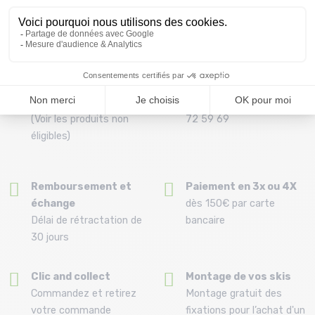
28
T.U
Livraison offerte dès
Conseils
69.00 €
Par téléphone au 04 79
(Voir les produits non
72 59 69
éligibles)
Remboursement et
Paiement en 3x ou 4X
échange
dès 150€ par carte
Délai de rétractation de
bancaire
30 jours
Clic and collect
Montage de vos skis
Commandez et retirez
Montage gratuit des
votre commande
fixations pour l’achat d'un