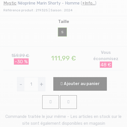
Mystic
Néoprène Marin Shorty - Homme
(
+Info...
)
Référence produit : 219325 | Saison : 2024
Taille
S
Vous
159.99 €
111,99
€
économisez
-30 %
48 €
-
+
Ajouter au panier
Commande traitée le jour même - Les articles en stock sur le
site sont également disponibles en magasin