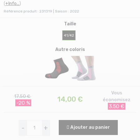
(
+Info...
)
Référence produit : 231319 | Saison : 2022
Taille
41/42
Autre coloris
Vous
17.50 €
14,00
€
économisez
-20 %
3.50 €
-
+
Ajouter au panier