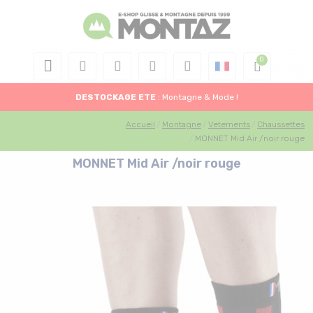
DESTOCKAGE
ETE
: Montagne & Mode !
Accueil
Montagne
Vetements
Chaussettes
MONNET Mid Air /noir rouge
MONNET Mid Air /noir rouge