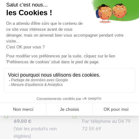
MONNET Trek Expert /rose
MONNET Mid Air /noir rouge
22,7 €
14 €
17 ,5 €
Taille en stock
Taille en stock
35/36
41/42
Livraison offerte dès
Conseils
69.00 €
Par téléphone au 04 79
(Voir les produits non
72 59 69
éligibles)