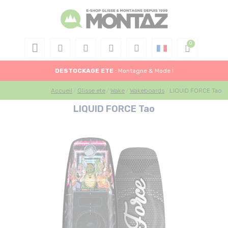
DESTOCKAGE
ETE
: Montagne & Mode !
Accueil
Glisse ete
Wake
Wakeboards
LIQUID FORCE Tao
LIQUID FORCE Tao