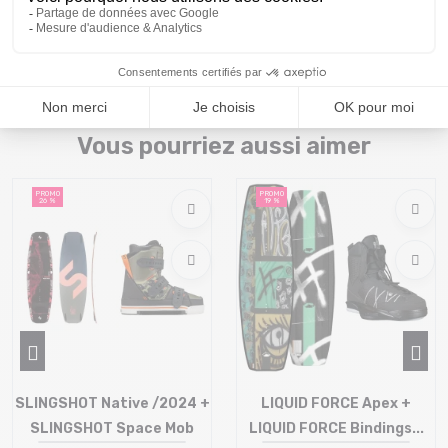
Prix et descriptifs sous réserve de disponibilité au magasin
Montaz , La Ravoire. Les tarifs du catalogue sont toutes taxes
comprises.
Vous pourriez aussi aimer
PROMO
PROMO
26 %
19 %
SLINGSHOT Native /2024 +
LIQUID FORCE Apex +
SLINGSHOT Space Mob
LIQUID FORCE Bindings...