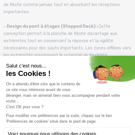
de fléchir comme jamais tout en absorbant les réceptions
importantes.
- Design du pont à étages (Stepped Deck) :
Cette
conception permet à la planche de fléchir davantage aux
extrémités tout en conservant la réponse et la rigidité
nécessaires pour des sauts importants. Les zones effilées vers
les extrémités maximisent le potentiel de flexibilité.
- Base redessinée :
La base a été simplifiée avec des canaux
minimaux pour offrir une sensation plus libre sur les modules,
tout en conservant une adhérence suffisante pour des coupes
puissantes.
- Construction robuste :
L'ajout de fibre de verre triaxiale
renforce la planche, la rendant encore plus résistante aux
rigueurs des parcs de câbles.