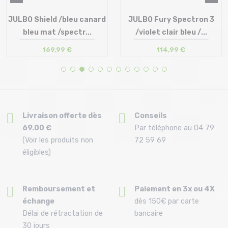
JULBO Shield /bleu canard
JULBO Fury Spectron 3
bleu mat /spectr...
/violet clair bleu /...
169,99 €
114,99 €
Taille en stock
Taille en stock
T.U
T.U
Livraison offerte dès
Conseils
69.00 €
Par téléphone au 04 79
(Voir les produits non
72 59 69
éligibles)
Remboursement et
Paiement en 3x ou 4X
échange
dès 150€ par carte
Délai de rétractation de
bancaire
30 jours