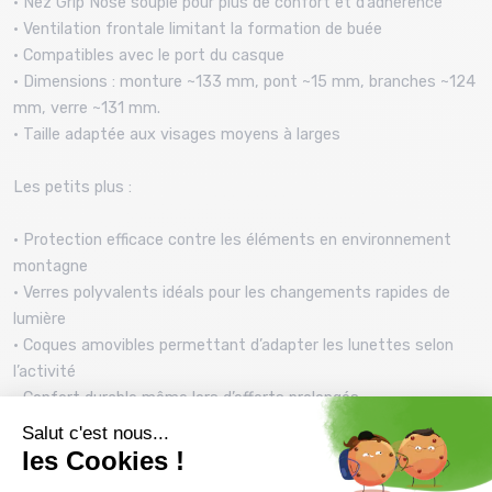
• Nez Grip Nose souple pour plus de confort et d’adhérence
• Ventilation frontale limitant la formation de buée
• Compatibles avec le port du casque
• Dimensions : monture ~133 mm, pont ~15 mm, branches ~124
mm, verre ~131 mm.
• Taille adaptée aux visages moyens à larges
Les petits plus :
• Protection efficace contre les éléments en environnement
montagne
• Verres polyvalents idéals pour les changements rapides de
lumière
• Coques amovibles permettant d’adapter les lunettes selon
l’activité
• Confort durable même lors d’efforts prolongés
Les Julbo Edge Cover sont des lunettes de haute montagne
complètes et polyvalentes, offrant une protection avancée,