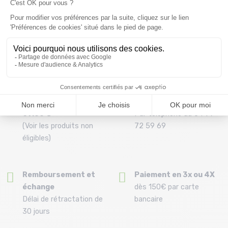
IGN Top 25 Grenoble -
IGN Top 25 Digne Les Bains
Chamrousse - Belledo...
La Javie Vallee...
17,5 €
14,3 €
Taille en stock
Taille en stock
T.U
T.U
Livraison offerte dès
Conseils
69.00 €
Par téléphone au 04 79
(Voir les produits non
72 59 69
éligibles)
Remboursement et
Paiement en 3x ou 4X
échange
dès 150€ par carte
Délai de rétractation de
bancaire
30 jours